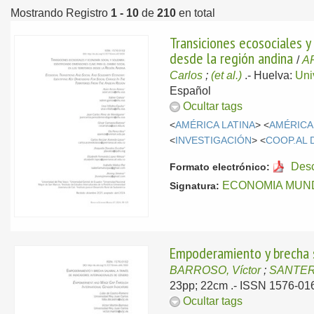
Mostrando Registro
1 - 10
de
210
en total
Transiciones ecosociales y 
desde la región andina
/
A
Carlos
;
(et al.)
.-
Huelva:
Uni
Español
Ocultar tags
<
AMÉRICA LATINA
> <
AMÉRICA
<
INVESTIGACIÓN
> <
COOP.AL
Des
Formato electrónico:
ECONOMIA MUNDI
Signatura:
Empoderamiento y brecha s
BARROSO, Víctor
;
SANTER
23pp; 22cm .- ISSN 1576-01
Ocultar tags