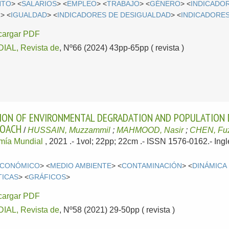
NTO
> <
SALARIOS
> <
EMPLEO
> <
TRABAJO
> <
GÉNERO
> <
INDICADO
R
> <
IGUALDAD
> <
INDICADORES DE DESIGUALDAD
> <
INDICADORE
cargar PDF
AL, Revista de
, Nº66 (2024) 43pp-65pp ( revista )
ION OF ENVIRONMENTAL DEGRADATION AND POPULATION D
ROACH
/
HUSSAIN, Muzzammil
;
MAHMOOD, Nasir
;
CHEN, Fu
mía Mundial
, 2021
.- 1vol; 22pp; 22cm .- ISSN 1576-0162.-
Ingl
ECONÓMICO
> <
MEDIO AMBIENTE
> <
CONTAMINACIÓN
> <
DINÁMICA
TICAS
> <
GRÁFICOS
>
cargar PDF
AL, Revista de
, Nº58 (2021) 29-50pp ( revista )