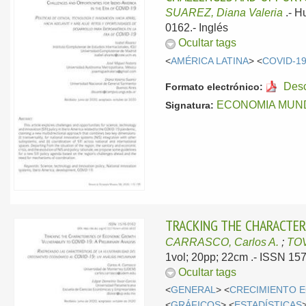
SUAREZ, Diana Valeria
.-
H
0162.-
Inglés
Ocultar tags
<
AMÉRICA LATINA
> <
COVID-1
Des
Formato electrónico:
ECONOMIA MUNDI
Signatura:
TRACKING THE CHARACTERI
CARRASCO, Carlos A.
;
TOV
1vol; 20pp; 22cm .- ISSN 15
Ocultar tags
<
GENERAL
> <
CRECIMIENTO 
<
GRÁFICOS
> <
ESTADÍSTICAS