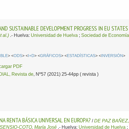
ND SUSTAINABLE DEVELOPMENT PROGRESS IN EU STATES
t al.)
.-
Huelva:
Universidad de Huelva
;
Sociedad de Economía
IBLE
> <
ODS
> <
I+D
> <
GRÁFICOS
> <
ESTADÍSTICAS
> <
INVERSIÓN
>
cargar PDF
AL, Revista de
, Nº57 (2021) 25-44pp ( revista )
NA RENTA BÁSICA UNIVERSAL EN EUROPA?
/
DE PAZ BAÑEZ,
SENSIO-COTO, María José
.-
Huelva:
Universidad de Huelva