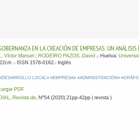
GOBERNANZA EN LA CREACIÓN DE EMPRESAS: UN ANÁLISIS 
 Víctor Manuel
;
RODEIRO PAZOS, David
.-
Huelva:
Universi
; 22cm .- ISSN 1576-0162.-
Inglés
<
DESARROLLO LOCAL
> <
EMPRESA
> <
ADMINISTRACIÓN
> <
GRÁFI
cargar PDF
AL, Revista de
, Nº54 (2020) 21pp-42pp ( revista )