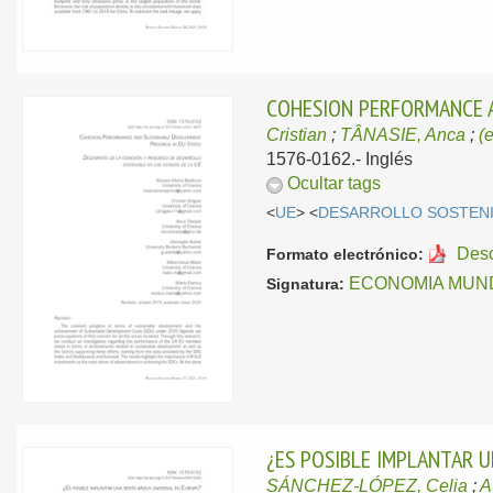
COHESION PERFORMANCE A
Cristian
;
TÂNASIE, Anca
;
(e
1576-0162.-
Inglés
Ocultar tags
<
UE
> <
DESARROLLO SOSTEN
Des
Formato electrónico:
ECONOMIA MUNDI
Signatura:
¿ES POSIBLE IMPLANTAR U
SÁNCHEZ-LÓPEZ, Celia
;
A