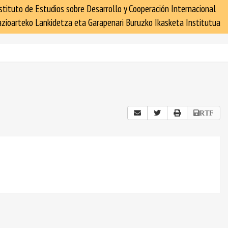
stituto de Estudios sobre Desarrollo y Cooperación Internacional
zioarteko Lankidetza eta Garapenari Buruzko Ikasketa Institutua
RTF