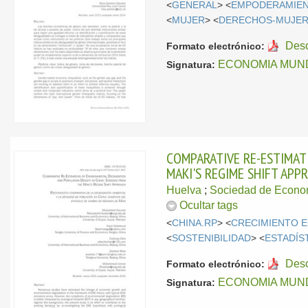
<
GENERAL
> <
EMPODERAMIE
<
MUJER
> <
DERECHOS-MUJE
Des
Formato electrónico:
ECONOMIA MUNDI
Signatura:
COMPARATIVE RE-ESTIMAT
MAKI'S REGIME SHIFT APP
Huelva
;
Sociedad de Econo
Ocultar tags
<
CHINA.RP
> <
CRECIMIENTO 
<
SOSTENIBILIDAD
> <
ESTADÍS
Des
Formato electrónico:
ECONOMIA MUNDI
Signatura: