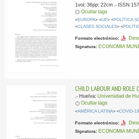
1vol; 36pp; 22cm .- ISSN 15
Ocultar tags
<
EUROPA
> <
UE
> <
POLÍTICA S
<
CLASES SOCIALES
> <
POLÍTI
Des
Formato electrónico:
ECONOMIA MUNDI
Signatura:
CHILD LABOUR AND ROLE 
.-
Huelva:
Universidad de Hu
Ocultar tags
<
AMÉRICA LATINA
> <
COVID-1
Des
Formato electrónico:
ECONOMIA MUNDI
Signatura: