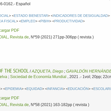
76-0162.-
Español
OCIAL
> <
ESTADO BIENESTAR
> <
INDICADORES DE DESIGUALDAD
>
CA FISCAL
> <
EMPLEO
> <
PIB/H
> <
PRODUCTIVIDAD
>
cargar PDF
AL, Revista de
, Nº59 (2021) 271pp-306pp ( revista )
OF THE SCHOOL
/
AZQUETA, Diego
;
GAVALDÓN HERNÁNDEZ,
elva
;
Sociedad de Economía Mundial
, 2021
.- 1vol; 20pp; 22
9
> <
EPIDEMIA
> <
EQUIDAD
> <
INFANCIA
> <
EDUCACIÓN
> <
ESCOLARI
cargar PDF
AL, Revista de
, Nº58 (2021) 163-182pp ( revista )