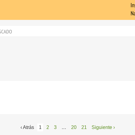
In
Na
SCADO
‹ Atrás
1
2
3
…
20
21
Siguiente ›