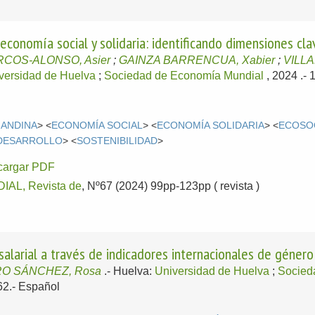
economía social y solidaria: identificando dimensiones clav
RCOS-ALONSO, Asier
;
GAINZA BARRENCUA, Xabier
;
VILLA
versidad de Huelva
;
Sociedad de Economía Mundial
, 2024
.-
 ANDINA
> <
ECONOMÍA SOCIAL
> <
ECONOMÍA SOLIDARIA
> <
ECOSO
 DESARROLLO
> <
SOSTENIBILIDAD
>
cargar PDF
AL, Revista de
, Nº67 (2024) 99pp-123pp ( revista )
alarial a través de indicadores internacionales de género
O SÁNCHEZ, Rosa
.-
Huelva:
Universidad de Huelva
;
Socied
62.-
Español