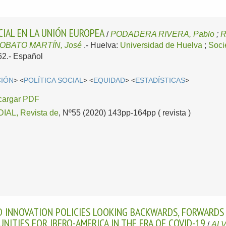
CIAL EN LA UNIÓN EUROPEA
/
PODADERA RIVERA, Pablo
;
R
OBATO MARTÍN, José
.-
Huelva:
Universidad de Huelva
;
Soci
62.-
Español
CIÓN
> <
POLÍTICA SOCIAL
> <
EQUIDAD
> <
ESTADÍSTICAS
>
cargar PDF
AL, Revista de
, Nº55 (2020) 143pp-164pp ( revista )
D INNOVATION POLICIES LOOKING BACKWARDS, FORWARDS
ITIES FOR IBERO-AMERICA IN THE ERA OF COVID-19
/
ALV