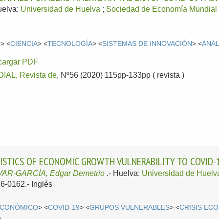
uelva:
Universidad de Huelva
;
Sociedad de Economía Mundial
9
> <
CIENCIA
> <
TECNOLOGÍA
> <
SISTEMAS DE INNOVACIÓN
> <
ANÁL
cargar PDF
AL, Revista de
, Nº56 (2020) 115pp-133pp ( revista )
STICS OF ECONOMIC GROWTH VULNERABILITY TO COVID-19
AR-GARCÍA, Edgar Demetrio
.-
Huelva:
Universidad de Huelv
76-0162.-
Inglés
ECONÓMICO
> <
COVID-19
> <
GRUPOS VULNERABLES
> <
CRISIS EC
>