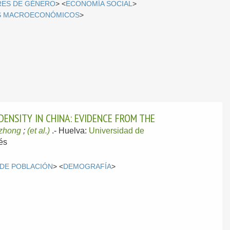
RES DE GÉNERO
> <
ECONOMÍA SOCIAL
>
S MACROECONÓMICOS
>
ENSITY IN CHINA: EVIDENCE FROM THE
zhong
;
(et al.)
.-
Huelva:
Universidad de
és
 DE POBLACIÓN
> <
DEMOGRAFÍA
>