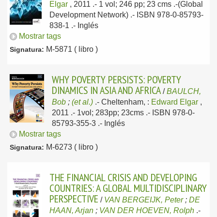
Elgar
, 2011
.- 1 vol; 246 pp; 23 cms .-(Global
Development Network) .- ISBN 978-0-85793-
838-1 .-
Inglés
Mostrar tags
M-5871 ( libro )
Signatura:
WHY POVERTY PERSISTS: POVERTY
DINAMICS IN ASIA AND AFRICA
/
BAULCH,
Bob
;
(et al.)
.-
Cheltenham, :
Edward Elgar
,
2011
.- 1vol; 283pp; 23cms .- ISBN 978-0-
85793-355-3 .-
Inglés
Mostrar tags
M-6273 ( libro )
Signatura:
THE FINANCIAL CRISIS AND DEVELOPING
COUNTRIES: A GLOBAL MULTIDISCIPLINARY
PERSPECTIVE
/
VAN BERGEIJK, Peter
;
DE
HAAN, Arjan
;
VAN DER HOEVEN, Rolph
.-