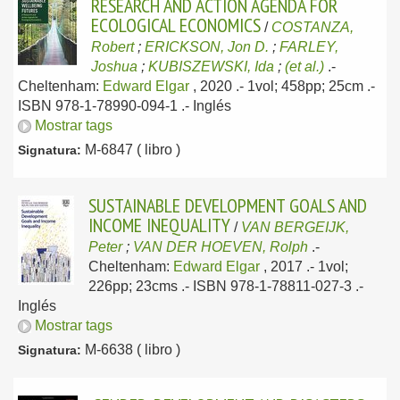
RESEARCH AND ACTION AGENDA FOR
ECOLOGICAL ECONOMICS
/
COSTANZA,
Robert
;
ERICKSON, Jon D.
;
FARLEY,
Joshua
;
KUBISZEWSKI, Ida
;
(et al.)
.-
Cheltenham:
Edward Elgar
, 2020
.- 1vol; 458pp; 25cm .-
ISBN 978-1-78990-094-1 .-
Inglés
Mostrar tags
M-6847 ( libro )
Signatura:
SUSTAINABLE DEVELOPMENT GOALS AND
INCOME INEQUALITY
/
VAN BERGEIJK,
Peter
;
VAN DER HOEVEN, Rolph
.-
Cheltenham:
Edward Elgar
, 2017
.- 1vol;
226pp; 23cms .- ISBN 978-1-78811-027-3 .-
Inglés
Mostrar tags
M-6638 ( libro )
Signatura: