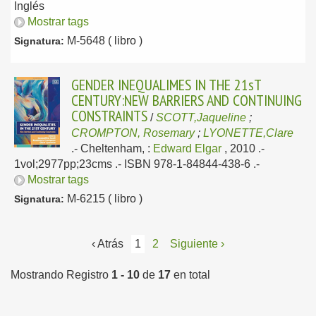
Inglés
Mostrar tags
M-5648 ( libro )
Signatura:
GENDER INEQUALIMES IN THE 21sT
CENTURY:NEW BARRIERS AND CONTINUING
CONSTRAINTS
/
SCOTT,Jaqueline
;
CROMPTON, Rosemary
;
LYONETTE,Clare
.-
Cheltenham, :
Edward Elgar
, 2010
.-
1vol;2977pp;23cms .- ISBN 978-1-84844-438-6 .-
Mostrar tags
M-6215 ( libro )
Signatura:
‹ Atrás
1
2
Siguiente ›
Mostrando Registro
1 - 10
de
17
en total