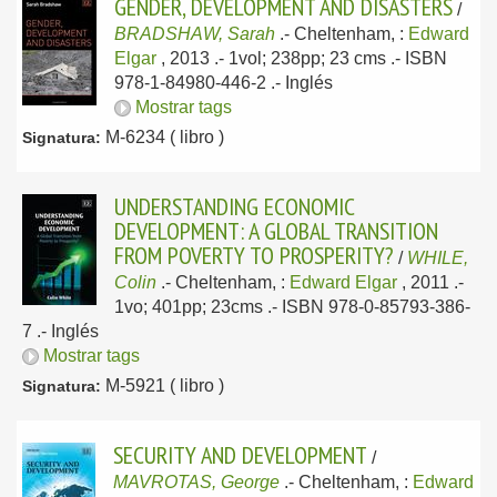
GENDER, DEVELOPMENT AND DISASTERS
/
BRADSHAW, Sarah
.-
Cheltenham, :
Edward
Elgar
, 2013
.- 1vol; 238pp; 23 cms .- ISBN
978-1-84980-446-2 .-
Inglés
Mostrar tags
M-6234 ( libro )
Signatura:
UNDERSTANDING ECONOMIC
DEVELOPMENT: A GLOBAL TRANSITION
FROM POVERTY TO PROSPERITY?
/
WHILE,
Colin
.-
Cheltenham, :
Edward Elgar
, 2011
.-
1vo; 401pp; 23cms .- ISBN 978-0-85793-386-
7 .-
Inglés
Mostrar tags
M-5921 ( libro )
Signatura:
SECURITY AND DEVELOPMENT
/
MAVROTAS, George
.-
Cheltenham, :
Edward