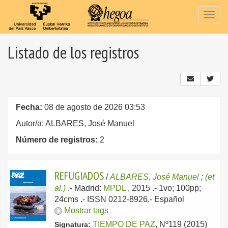
Togg
navig
Listado de los registros
Fecha:
08 de agosto de 2026 03:53
Autor/a: ALBARES, José Manuel
Número de registros:
2
REFUGIADOS
/
ALBARES, José Manuel
;
(et
al.)
.-
Madrid:
MPDL
, 2015
.- 1vo; 100pp;
24cms .- ISSN 0212-8926.-
Español
Mostrar tags
TIEMPO DE PAZ
, Nº119 (2015)
Signatura: