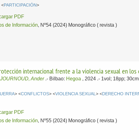
 <
PARTICIPACIÓN
>
cargar PDF
os de Información
, Nº54 (2024) Monográfico ( revista )
otección internacional frente a la violencia sexual en los
JOURNOUD, Ander
.-
Bilbao:
Hegoa
, 2024
.- 1vol; 18pp; 30c
UERRA
> <
CONFLICTOS
> <
VIOLENCIA SEXUAL
> <
DERECHO INTER
cargar PDF
os de Información
, Nº55 (2024) Monográfico ( revista )