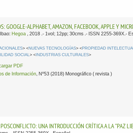
OS: GOOGLE-ALPHABET, AMAZON, FACEBOOK, APPLE Y MIC
ilbao:
Hegoa
, 2018
.- 1vol; 12pp; 30cms .- ISSN 2255-369X.-
E
ACIONALES
> <
NUEVAS TECNOLOGÍAS
> <
PROPIEDAD INTELECTUA
LIDAD SOCIAL
> <
INDUSTRIAS CULTURALES
>
cargar PDF
os de Información
, Nº53 (2018) Monográfico ( revista )
POSCONFLICTO: UNA INTRODUCCIÓN CRÍTICA A LA "PAZ LI