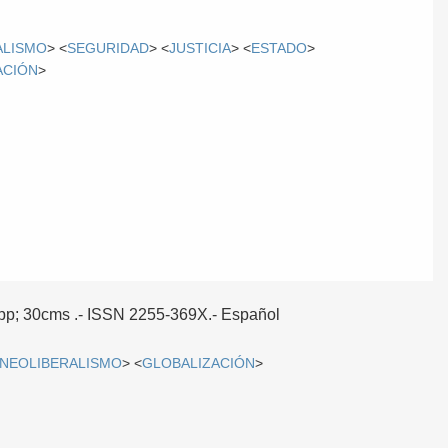
ALISMO
> <
SEGURIDAD
> <
JUSTICIA
> <
ESTADO
>
ACIÓN
>
 8pp; 30cms .- ISSN 2255-369X.-
Español
NEOLIBERALISMO
> <
GLOBALIZACIÓN
>