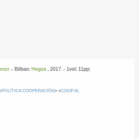
onso
.-
Bilbao:
Hegoa
, 2017
.- 1vol; 11pp;
<
POLÍTICA COOPERACIÓN
> <
COOP.AL