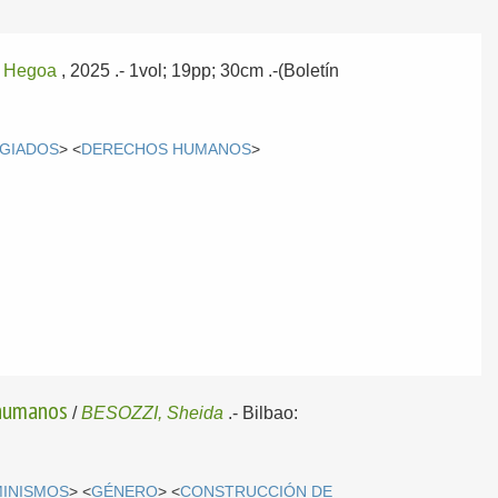
:
Hegoa
, 2025
.- 1vol; 19pp; 30cm .-(Boletín
GIADOS
> <
DERECHOS HUMANOS
>
 humanos
/
BESOZZI, Sheida
.-
Bilbao:
MINISMOS
> <
GÉNERO
> <
CONSTRUCCIÓN DE