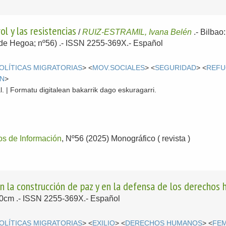
ol y las resistencias
/
RUIZ-ESTRAMIL, Ivana Belén
.-
Bilbao
de Hegoa; nº56) .- ISSN 2255-369X.-
Español
OLÍTICAS MIGRATORIAS
> <
MOV.SOCIALES
> <
SEGURIDAD
> <
REFU
ÓN
>
l. | Formatu digitalean bakarrik dago eskuragarri.
os de Información
, Nº56 (2025) Monográfico ( revista )
en la construcción de paz y en la defensa de los derechos
 30cm .- ISSN 2255-369X.-
Español
OLÍTICAS MIGRATORIAS
> <
EXILIO
> <
DERECHOS HUMANOS
> <
FE