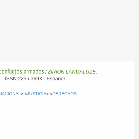
 conflictos armados
/
ZIRION LANDALUZE,
m .- ISSN 2255-369X.-
Español
NACIONAL
> <
JUSTICIA
> <
DERECHOS