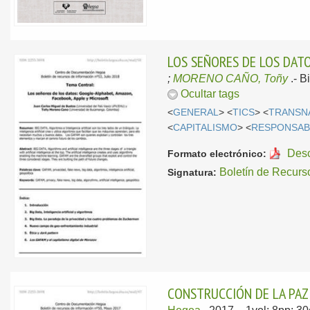
LOS SEÑORES DE LOS DAT
;
MORENO CAÑO, Toñy
.-
B
Ocultar tags
<
GENERAL
> <
TICS
> <
TRANSN
<
CAPITALISMO
> <
RESPONSABI
Des
Formato electrónico:
Boletín de Recurs
Signatura:
CONSTRUCCIÓN DE LA PAZ 