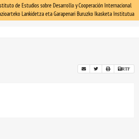
stituto de Estudios sobre Desarrollo y Cooperación Internacional
zioarteko Lankidetza eta Garapenari Buruzko Ikasketa Institutua
RTF