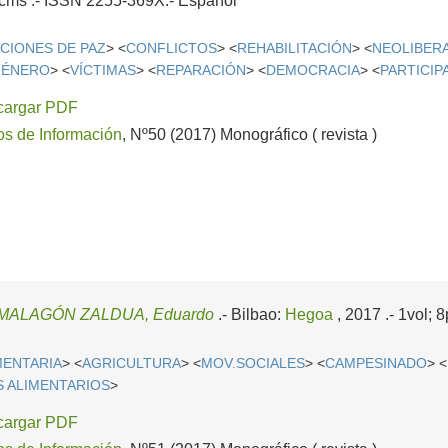
30cms .- ISSN 2255-369X.-
Español
CIONES DE PAZ
> <
CONFLICTOS
> <
REHABILITACIÓN
> <
NEOLIBER
GÉNERO
> <
VÍCTIMAS
> <
REPARACIÓN
> <
DEMOCRACIA
> <
PARTICIP
cargar PDF
os de Información
, Nº50 (2017) Monográfico ( revista )
MALAGÓN ZALDUA, Eduardo
.-
Bilbao:
Hegoa
, 2017
.- 1vol;
MENTARIA
> <
AGRICULTURA
> <
MOV.SOCIALES
> <
CAMPESINADO
> <
 ALIMENTARIOS
>
cargar PDF