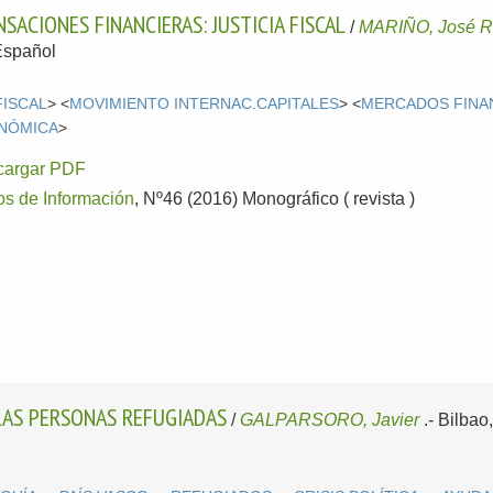
SACIONES FINANCIERAS: JUSTICIA FISCAL
/
MARIÑO, José 
Español
FISCAL
> <
MOVIMIENTO INTERNAC.CAPITALES
> <
MERCADOS FINA
ONÓMICA
>
cargar PDF
os de Información
, Nº46 (2016) Monográfico ( revista )
 LAS PERSONAS REFUGIADAS
/
GALPARSORO, Javier
.-
Bilbao,