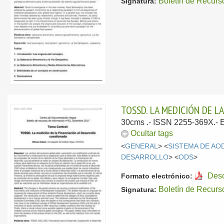
Boletín de Recurs
Signatura:
TOSSD. LA MEDICIÓN DE L
30cms .- ISSN 2255-369X.-
Ocultar tags
<
GENERAL
> <
SISTEMA DE AO
DESARROLLO
> <
ODS
>
Des
Formato electrónico:
Boletín de Recurs
Signatura: