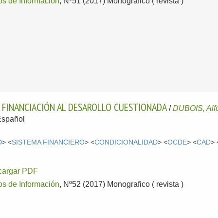
os de Información
, Nº51 (2017) Monográfico ( revista )
A FINANCIACIÓN AL DESAROLLO CUESTIONADA
/
DUBOIS, Alf
Español
D
> <
SISTEMA FINANCIERO
> <
CONDICIONALIDAD
> <
OCDE
> <
CAD
> 
cargar PDF
os de Información
, Nº52 (2017) Monografico ( revista )