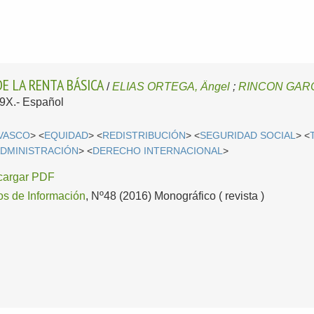
E LA RENTA BÁSICA
/
ELIAS ORTEGA, Ängel
;
RINCON GARCI
69X.-
Español
 VASCO
> <
EQUIDAD
> <
REDISTRIBUCIÓN
> <
SEGURIDAD SOCIAL
> <
DMINISTRACIÓN
> <
DERECHO INTERNACIONAL
>
cargar PDF
os de Información
, Nº48 (2016) Monográfico ( revista )