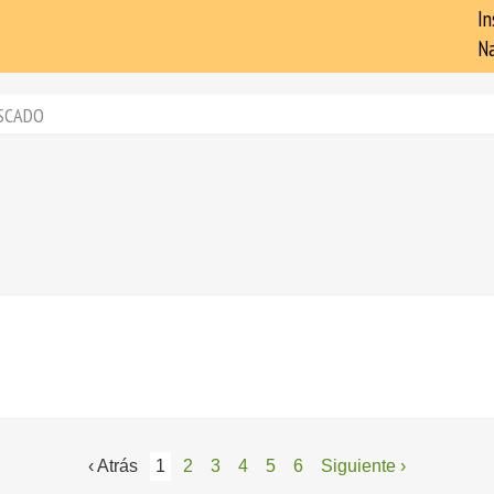
In
Na
SCADO
‹ Atrás
1
2
3
4
5
6
Siguiente ›