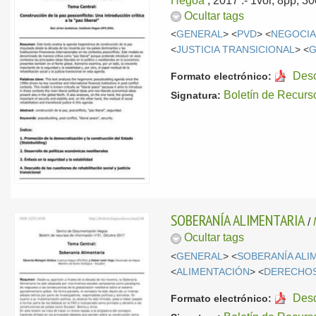
Hegoa
, 2017
.- 1vol; 8pp; 
Ocultar tags
<
GENERAL
> <
PVD
> <
NEGOCIA
<
JUSTICIA TRANSICIONAL
> <
Des
Formato electrónico:
Boletín de Recurs
Signatura:
SOBERANÍA ALIMENTARIA
/
Ocultar tags
<
GENERAL
> <
SOBERANÍA ALI
<
ALIMENTACIÓN
> <
DERECHOS
Des
Formato electrónico: