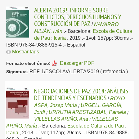
ALERTA 2019!: INFORME SOBRE
CONFLICTOS, DERECHOS HUMANOS Y
CONSTRUCCIÓN DE PAZ
/
NAVARRO
MILIÁN, Iván
.-
Barcelona:
Escola de Cultura
de Pau
;
Icaria
, 2019
.- 1vol; 157pp; 30cms .-
ISBN 978-84-9888-915-4 .-
Español
Mostrar tags
Descargar PDF
Formato electrónico:
REF-1/ESCOLA/ALERTA/2019 ( referencia )
Signatura:
NEGOCIACIONES DE PAZ 2018: ANÁLISIS
DE TENDENCIAS Y ESCENARIOS
/
ROYO
ASPA, Josep Maria
;
URGELL GARCÍA,
Jordi
;
URRUTIA ARESTIZABAL, Pamela
;
VILLELLAS ARIÑO, Ana
;
VILLELLAS
ARIÑO, María
.-
Barcelona:
Escola de Cultura de Pau
;
Icaria
, 2018
.- 1vol; 117pp; 29cms .- ISBN 978-84-9888-