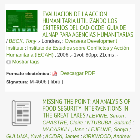
EVALUACION DE LA ACCION
HUMANITARIA UTILIZANDO LOS
CRITERIOS DEL CAD-OCDE: GUIA DE
ALNAP PARA AGENCIAS HUMANITARIAS
/
BECK, Tony
.-
Londres, :
Overseas Development
Institute
;
Instituto de Estudios sobre Conflictos y Acción
Humanitaria (IECAH)
, 2006
.- 1vol; 80pp; 21cms .-
Mostrar tags
Descargar PDF
Formato electrónico:
M-4606 ( libro )
Signatura:
MISSING THE POINT: AN ANALYSIS OF
FOOD SEGURITY INTERVENTIONS IN
THE GREAT LAKES
/
LEVINE, Simon
;
CHASTRE, Claire
;
NTUBUBA, Salomé
;
MACASKILL, Jane
;
LEJEUNE, Sonya
;
GULUMA, Yuvé
;
ACIDRI, James
;
KIRKWOOD, Andrew