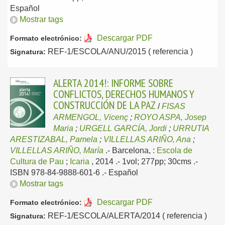
Español
Mostrar tags
Descargar PDF
Formato electrónico:
REF-1/ESCOLA/ANU/2015 ( referencia )
Signatura:
ALERTA 2014!: INFORME SOBRE
CONFLICTOS, DERECHOS HUMANOS Y
CONSTRUCCIÓN DE LA PAZ
/
FISAS
ARMENGOL, Vicenç
;
ROYO ASPA, Josep
Maria
;
URGELL GARCÍA, Jordi
;
URRUTIA
ARESTIZABAL, Pamela
;
VILLELLAS ARIÑO, Ana
;
VILLELLAS ARIÑO, María
.-
Barcelona, :
Escola de
Cultura de Pau
;
Icaria
, 2014
.- 1vol; 277pp; 30cms .-
ISBN 978-84-9888-601-6 .-
Español
Mostrar tags
Descargar PDF
Formato electrónico:
REF-1/ESCOLA/ALERTA/2014 ( referencia )
Signatura: