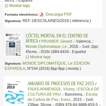
865-2 .-
Español
Mostrar tags
Descargar PDF
Formato electrónico:
REF-1/ESCOLA/NEG/2018 ( referencia )
Signatura:
CÓCTEL MORTAL EN EL CENTRO DE
ÁFRICA
/
PRUNIER, Gerard
.-
Valencia, :
Monde Diplomatique, Le
, 2016
.- 1vol; 2pp;
45cms .- ISSN 1884-6434.-
Español
Mostrar tags
MONDE DIPLOMATIQUE, Le: EDICION
Signatura:
ESPAÑOLA
, Nº244 (2016) 8pp-9pp ( revista )
ANUARIO DE PROCESOS DE PAZ 2015
/
FISAS ARMENGOL, Vicenç
;
ESCOLA DE
CULTURA DE PAU
.-
Barcelona, :
Escola
de Cultura de Pau
;
Icaria
, 2015
.- 1vol;
239pp; 30cms .- ISBN 978-84-9888-653-5 .-