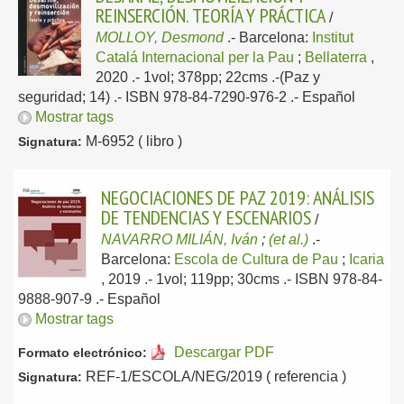
REINSERCIÓN. TEORÍA Y PRÁCTICA
/
MOLLOY, Desmond
.-
Barcelona:
Institut
Catalá Internacional per la Pau
;
Bellaterra
,
2020
.- 1vol; 378pp; 22cms .-(Paz y
seguridad; 14) .- ISBN 978-84-7290-976-2 .-
Español
Mostrar tags
M-6952 ( libro )
Signatura:
NEGOCIACIONES DE PAZ 2019: ANÁLISIS
DE TENDENCIAS Y ESCENARIOS
/
NAVARRO MILIÁN, Iván
;
(et al.)
.-
Barcelona:
Escola de Cultura de Pau
;
Icaria
, 2019
.- 1vol; 119pp; 30cms .- ISBN 978-84-
9888-907-9 .-
Español
Mostrar tags
Descargar PDF
Formato electrónico:
REF-1/ESCOLA/NEG/2019 ( referencia )
Signatura: