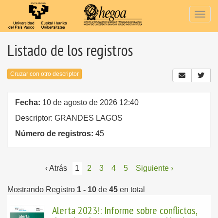
Togg
navig
Listado de los registros
Cruzar con otro descriptor
Fecha:
10 de agosto de 2026 12:40
Descriptor: GRANDES LAGOS
Número de registros:
45
‹ Atrás
1
2
3
4
5
Siguiente ›
Mostrando Registro
1 - 10
de
45
en total
Alerta 2023!: Informe sobre conflictos,