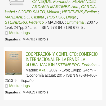
CAÑEQUE, Fernando
;
FERNANDEZ-
ARDAVIN MARTINEZ, Ana
;
GARCIA,
Isabel
;
GODED SALTO, Mónica
;
HERFKENS,Eveline
;
MANZANEDO, Cristina
;
POSTIGO, Diego
;
STEINBERG, Federico
.-
MADRID, :
Entimema
, 2007
.-
1vol; 247pp;24cms .- ISBN 978-84-8198-678-5 .-
Mostrar tags
M-4703 ( libro )
Signatura:
COOPERACIÓN Y CONFLICTO: COMERCIO
INTERNACIONAL EN LA ERA DE LA
GLOBALIZACIÓN
/
STEINBERG, Federico
.-
Madrid:
Akal
, 2007
.- 1vol; 190pp; 24cm .-
(Economía actual; 20) .- ISBN 978-84-460-
2513-9 .-
Español
Mostrar tags
M-4915 ( libro )
Signatura: