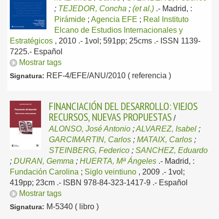
;
TEJEDOR, Concha
;
(et al.)
.-
Madrid, :
Pirámide
;
Agencia EFE
;
Real Instituto
Elcano de Estudios Internacionales y
Estratégicos
, 2010
.- 1vol; 591pp; 25cms .- ISSN 1139-
7225.-
Español
Mostrar tags
REF-4/EFE/ANU/2010 ( referencia )
Signatura:
FINANCIACIÓN DEL DESARROLLO: VIEJOS
RECURSOS, NUEVAS PROPUESTAS
/
ALONSO, José Antonio
;
ALVAREZ, Isabel
;
GARCIMARTIN, Carlos
;
MATAIX, Carlos
;
STEINBERG, Federico
;
SANCHEZ, Eduardo
;
DURAN, Gemma
;
HUERTA, Mª Ángeles
.-
Madrid, :
Fundación Carolina
;
Siglo veintiuno
, 2009
.- 1vol;
419pp; 23cm .- ISBN 978-84-323-1417-9 .-
Español
Mostrar tags
M-5340 ( libro )
Signatura: