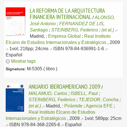
LA REFORMA DE LA ARQUITECTURA
FINANCIERA INTERNACIONAL
/
ALONSO,
José Antonio
;
FERNANDEZ DE LIS,
Santiago
;
STEINBERG, Federico
;
(et al.)
.-
Madrid, :
Empresa Global
;
Real Instituto
Elcano de Estudios Internacionales y Estratégicos
, 2009
.- 1vol; 218pp; 24cms .- ISBN 978-84-936991-1-6 .-
Español
Mostrar tags
M-5305 ( libro )
Signatura:
ANUARIO IBEROAMERICANO 2009
/
MALAMUD, Carlos
;
ISBELL, Paul
;
STEINBERG, Federico
;
TEJEDOR, Concha
;
(et al.)
.-
Madrid, :
Pirámide
;
Agencia EFE
;
Real Instituto Elcano de Estudios
Internacionales y Estratégicos
, 2009
.- 1vol; 589pp; 25cm
.- ISBN 978-84-368-2265-6 .-
Español