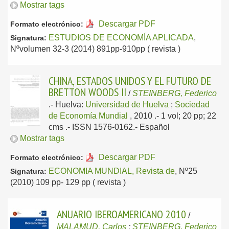
Mostrar tags
Descargar PDF
Formato electrónico:
ESTUDIOS DE ECONOMÍA APLICADA
,
Signatura:
Nºvolumen 32-3 (2014) 891pp-910pp ( revista )
CHINA, ESTADOS UNIDOS Y EL FUTURO DE
BRETTON WOODS II
/
STEINBERG, Federico
.-
Huelva:
Universidad de Huelva
;
Sociedad
de Economía Mundial
, 2010
.- 1 vol; 20 pp; 22
cms .- ISSN 1576-0162.-
Español
Mostrar tags
Descargar PDF
Formato electrónico:
ECONOMIA MUNDIAL, Revista de
, Nº25
Signatura:
(2010) 109 pp- 129 pp ( revista )
ANUARIO IBEROAMERICANO 2010
/
MALAMUD, Carlos
;
STEINBERG, Federico