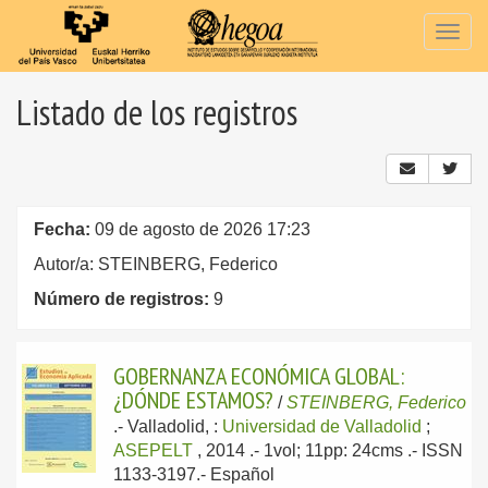
Togg
navig
Listado de los registros
Fecha:
09 de agosto de 2026 17:23
Autor/a: STEINBERG, Federico
Número de registros:
9
GOBERNANZA ECONÓMICA GLOBAL:
¿DÓNDE ESTAMOS?
/
STEINBERG, Federico
.-
Valladolid, :
Universidad de Valladolid
;
ASEPELT
, 2014
.- 1vol; 11pp: 24cms .- ISSN
1133-3197.-
Español