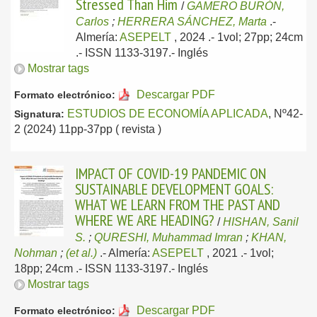
Stressed Than Him
/
GAMERO BURÓN,
Carlos
;
HERRERA SÁNCHEZ, Marta
.-
Almería:
ASEPELT
, 2024
.- 1vol; 27pp; 24cm
.- ISSN 1133-3197.-
Inglés
Mostrar tags
Descargar PDF
Formato electrónico:
ESTUDIOS DE ECONOMÍA APLICADA
, Nº42-
Signatura:
2 (2024) 11pp-37pp ( revista )
IMPACT OF COVID-19 PANDEMIC ON
SUSTAINABLE DEVELOPMENT GOALS:
WHAT WE LEARN FROM THE PAST AND
WHERE WE ARE HEADING?
/
HISHAN, Sanil
S.
;
QURESHI, Muhammad Imran
;
KHAN,
Nohman
;
(et al.)
.-
Almería:
ASEPELT
, 2021
.- 1vol;
18pp; 24cm .- ISSN 1133-3197.-
Inglés
Mostrar tags
Descargar PDF
Formato electrónico: