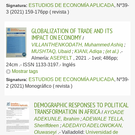
ESTUDIOS DE ECONOMÍA APLICADA
, Nº39-
Signatura:
3 (2021) 159-176pp ( revista )
GLOBALIZATION OF TRADE AND ITS
IMPACT ON ECONOMY
/
VILLANTHENKODATH, Muhammed Ashiq
;
MUSHTAQ, Ubaid
;
KIANI, Adiqa
;
(et al.)
.-
Almería:
ASEPELT
, 2021
.- 1vol; 486pp;
24cm .- ISSN 1133-3197.-
Inglés
Mostrar tags
ESTUDIOS DE ECONOMÍA APLICADA
, Nº39-
Signatura:
2 (2021) Monográfico ( revista )
DEMOGRAPHIC RESPONSES TO POLITICAL
TRANSFORMATION IN AFRICA
/
AYOADE
ADEKUNLE, Ibrahim
;
ADEWALE TELLA,
Sheriffdeen
;
ADEDAYO ADELOWOKAN,
Oluwaseyi
.-
Valladolid:
Universidad de