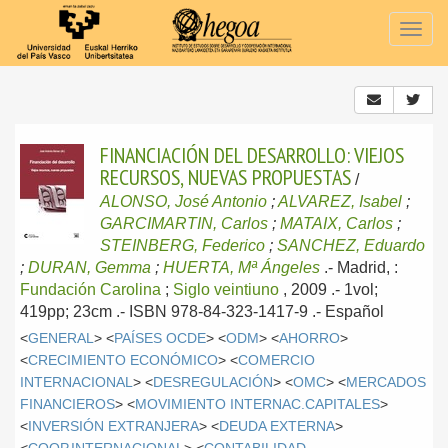
Togg
navig
FINANCIACIÓN DEL DESARROLLO: VIEJOS
RECURSOS, NUEVAS PROPUESTAS
/
ALONSO, José Antonio
;
ALVAREZ, Isabel
;
GARCIMARTIN, Carlos
;
MATAIX, Carlos
;
STEINBERG, Federico
;
SANCHEZ, Eduardo
;
DURAN, Gemma
;
HUERTA, Mª Ángeles
.-
Madrid, :
Fundación Carolina
;
Siglo veintiuno
, 2009
.- 1vol;
419pp; 23cm .- ISBN 978-84-323-1417-9 .-
Español
<
GENERAL
> <
PAÍSES OCDE
> <
ODM
> <
AHORRO
>
<
CRECIMIENTO ECONÓMICO
> <
COMERCIO
INTERNACIONAL
> <
DESREGULACIÓN
> <
OMC
> <
MERCADOS
FINANCIEROS
> <
MOVIMIENTO INTERNAC.CAPITALES
>
<
INVERSIÓN EXTRANJERA
> <
DEUDA EXTERNA
>