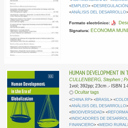
<
EMPLEO
> <
DESREGULACIÓ
<
ANÁLISIS DEL DESARROLLO
Des
Formato electrónico:
ECONOMIA MUNDI
Signatura:
HUMAN DEVELOPMENT IN TH
CULLENBERG, Stephen
;
P
1vol; 392pp; 23cm .- ISBN 1
Ocultar tags
<
CHINA.RP
> <
BRASIL
> <
COLO
<
ANÁLISIS DEL DESARROLLO
>
<
BIODIVERSIDAD
> <
REFORMA
<
INDICADORES DE DESARRO
FINANCIERO
> <
MEDIO RURAL