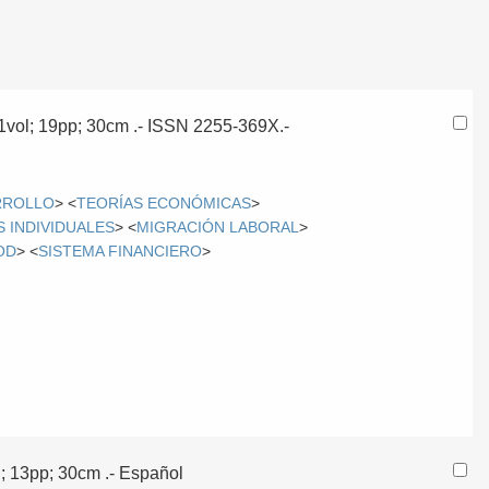
 1vol; 19pp; 30cm .- ISSN 2255-369X.-
ARROLLO
> <
TEORÍAS ECONÓMICAS
>
 INDIVIDUALES
> <
MIGRACIÓN LABORAL
>
OD
> <
SISTEMA FINANCIERO
>
l; 13pp; 30cm .-
Español