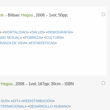
ob
.-
Bilbao:
Hegoa
, 2008
.- 1vol; 50pp;
> <
MORTALIDAD
> <
SALUD
> <
DEMOGRAFÍA
>
DAD SEXUAL
> <
POBREZA
> <
CULTURA
>
RANZA DE VIDA
> <
ESTADÍSTICAS
>
:
Hegoa
, 2008
.- 1vol; 167pp; 30cm .- ISBN
-SUR
> <
DIT
> <
REDISTRIBUCIÓN
>
NTERNACIONAL
> <
DESARROLLO HUMANO
>