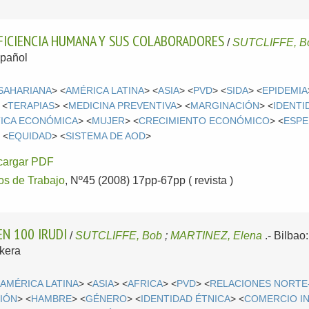
EFICIENCIA HUMANA Y SUS COLABORADORES
/
SUTCLIFFE, B
pañol
SAHARIANA
> <
AMÉRICA LATINA
> <
ASIA
> <
PVD
> <
SIDA
> <
EPIDEMIA
 <
TERAPIAS
> <
MEDICINA PREVENTIVA
> <
MARGINACIÓN
> <
IDENTI
TICA ECONÓMICA
> <
MUJER
> <
CRECIMIENTO ECONÓMICO
> <
ESPE
 <
EQUIDAD
> <
SISTEMA DE AOD
>
cargar PDF
s de Trabajo
, Nº45 (2008) 17pp-67pp ( revista )
N 100 IRUDI
/
SUTCLIFFE, Bob
;
MARTINEZ, Elena
.-
Bilbao
kera
<
AMÉRICA LATINA
> <
ASIA
> <
AFRICA
> <
PVD
> <
RELACIONES NORTE
IÓN
> <
HAMBRE
> <
GÉNERO
> <
IDENTIDAD ÉTNICA
> <
COMERCIO I