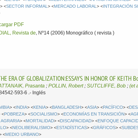
N
> <
SECTOR INFORMAL
> <
MERCADO LABORAL
> <
INTEGRACIÓN S
>
cargar PDF
AL, Revista de
, Nº14 (2006) Monográfico ( revista )
E ERA OF GLOBALIZATION:ESSAYS IN HONOR OF KEITH Bo
ATTANAIK, Prasanta
;
POLLIN, Robert
;
SUTCLIFFE, Bob
;
(et a
-84542-593-6 .-
Inglés
MBIA
> <
INDIA
> <
KENIA
> <
BANGLADESH
> <
ASIA
> <
PACÍFICO
> <
DES
 <
POBREZA
> <
SOCIALISMO
> <
ECONOMÍAS EN TRANSICIÓN
> <
AG
 AGRARIA
> <
MORTALIDAD
> <
DISCAPACIDAD
> <
ENFOQUE CAPACI
LLO
> <
NEOLIBERALISMO
> <
ESTADÍSTICAS
> <
GRÁFICOS
> <
SUBDE
> <
MEDIO URBANO
>