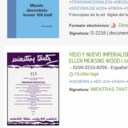
<
TRANSNACIONALES
> <
DEUD
<
SISTEMA DE AOD
> <
PIB/H
> <
Fotocopias de la ed. digital del t
Des
Formato electrónico:
D-2218 ( document
Signatura:
VIEJO Y NUEVO IMPERIALI
ELLEN MEIKSINS WOOD
/
S
.- ISSN 0210-8259.-
Español
Ocultar tags
<
GENERAL
> <
EE.UU
> <
ASIA
> 
MIENTRAS TAN
Signatura: