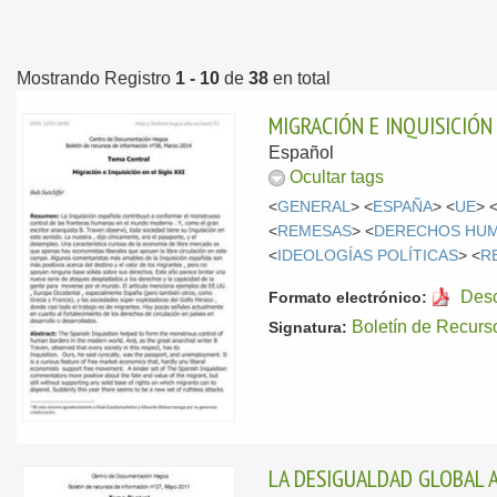
Mostrando Registro
1 - 10
de
38
en total
MIGRACIÓN E INQUISICIÓN 
Español
Ocultar tags
<
GENERAL
> <
ESPAÑA
> <
UE
> 
<
REMESAS
> <
DERECHOS HU
<
IDEOLOGÍAS POLÍTICAS
> <
R
Des
Formato electrónico:
Boletín de Recurs
Signatura:
LA DESIGUALDAD GLOBAL 