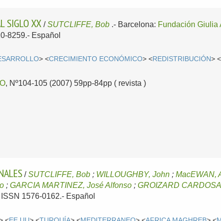
L SIGLO XX
/
SUTCLIFFE, Bob
.-
Barcelona:
Fundación Giulia 
10-8259.-
Español
DESARROLLO
> <
CRECIMIENTO ECONÓMICO
> <
REDISTRIBUCIÓN
> 
TO
, Nº104-105 (2007) 59pp-84pp ( revista )
NALES
/
SUTCLIFFE, Bob
;
WILLOUGHBY, John
;
MacEWAN, A
o
;
GARCIA MARTINEZ, José Alfonso
;
GROIZARD CARDOSA, 
.- ISSN 1576-0162.-
Español
> <
EE.UU
> <
TURQUÍA
> <
MEDITERRANEO
> <
AFRICA MAGHREB
> <