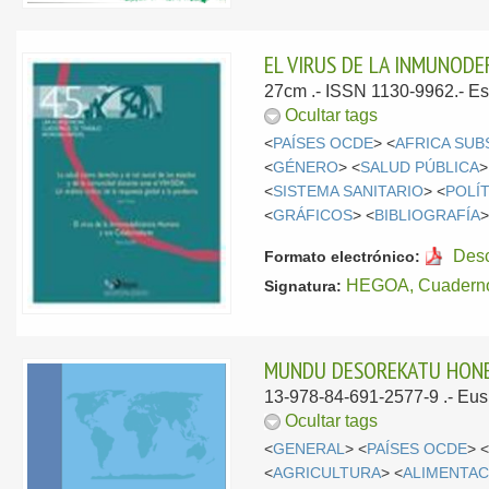
EL VIRUS DE LA INMUNOD
27cm .- ISSN 1130-9962.-
Es
Ocultar tags
<
PAÍSES OCDE
> <
AFRICA SUB
<
GÉNERO
> <
SALUD PÚBLICA
>
<
SISTEMA SANITARIO
> <
POLÍ
<
GRÁFICOS
> <
BIBLIOGRAFÍA
>
Des
Formato electrónico:
HEGOA, Cuaderno
Signatura:
MUNDU DESOREKATU HONE
13-978-84-691-2577-9 .-
Eus
Ocultar tags
<
GENERAL
> <
PAÍSES OCDE
> 
<
AGRICULTURA
> <
ALIMENTAC