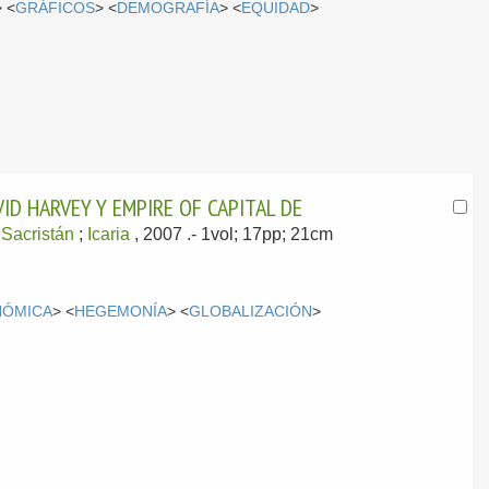
> <
GRÁFICOS
> <
DEMOGRAFÍA
> <
EQUIDAD
>
ID HARVEY Y EMPIRE OF CAPITAL DE
 Sacristán
;
Icaria
, 2007
.- 1vol; 17pp; 21cm
NÓMICA
> <
HEGEMONÍA
> <
GLOBALIZACIÓN
>