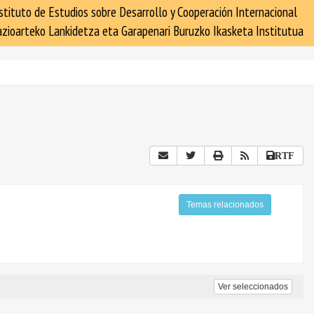
stituto de Estudios sobre Desarrollo y Cooperación Internacional
zioarteko Lankidetza eta Garapenari Buruzko Ikasketa Institutua
RTF
Temas relacionados
Ver seleccionados