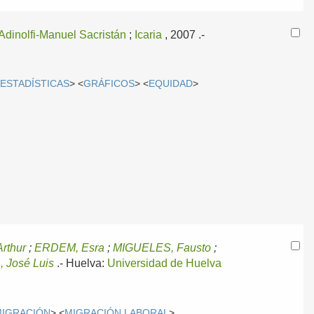
Adinolfi-Manuel Sacristán
;
Icaria
, 2007
.-
<
ESTADÍSTICAS
> <
GRÁFICOS
> <
EQUIDAD
>
rthur
;
ERDEM, Esra
;
MIGUELES, Fausto
;
José Luis
.-
Huelva:
Universidad de Huelva
MIGRACIÓN
> <
MIGRACIÓN LABORAL
>