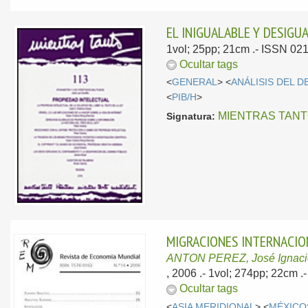
EL INIGUALABLE Y DESIGUA
1vol; 25pp; 21cm .- ISSN 02
Ocultar tags
<
GENERAL
> <
ANÁLISIS DEL 
<
PIB/H
>
MIENTRAS TAN
Signatura:
MIGRACIONES INTERNACIO
ANTON PEREZ, José Ignaci
, 2006
.- 1vol; 274pp; 22cm 
Ocultar tags
<
ASIA MERIDIONAL
> <
MÉXICO