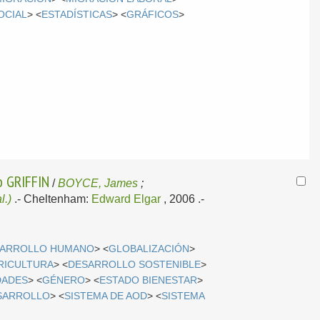
OCIAL
> <
ESTADÍSTICAS
> <
GRÁFICOS
>
 GRIFFIN
/
BOYCE, James
;
l.)
.-
Cheltenham:
Edward Elgar
, 2006
.-
ARROLLO HUMANO
> <
GLOBALIZACIÓN
>
RICULTURA
> <
DESARROLLO SOSTENIBLE
>
DADES
> <
GÉNERO
> <
ESTADO BIENESTAR
>
SARROLLO
> <
SISTEMA DE AOD
> <
SISTEMA