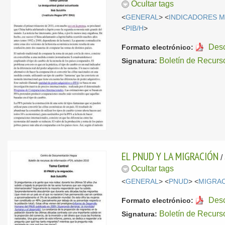
Ocultar tags
<
GENERAL
> <
INDICADORES 
<
PIB/H
>
Des
Formato electrónico:
Boletín de Recurs
Signatura:
EL PNUD Y LA MIGRACIÓN
/
Ocultar tags
<
GENERAL
> <
PNUD
> <
MIGRA
Des
Formato electrónico:
Boletín de Recurs
Signatura: