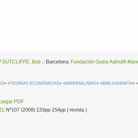
/
SUTCLIFFE, Bob
.-
Barcelona:
Fundación Giulia Adinolfi-Man
MO
> <
TEORÍAS ECONÓMICAS
> <
IMPERIALISMO
> <
BIBLIOGRAFÍA
> 
cargar PDF
TO
, Nº107 (2008) 133pp-154pp ( revista )