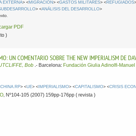
A EXTERNA
> <
MIGRACIÓN
> <
GASTOS MILITARES
> <
REFUGIADOS
SUBDESARROLLO
> <
ANÁLISIS DEL DESARROLLO
>
exto.
cargar PDF
o )
SMO: UN COMENTARIO SOBRE THE NEW IMPERIALISM DE DAV
UTCLIFFE, Bob
.-
Barcelona:
Fundación Giulia Adinolfi-Manuel
<
CHINA.RP
> <
UE
> <
IMPERIALISMO
> <
CAPITALISMO
> <
CRISIS ECO
TO
, Nº104-105 (2007) 159pp-176pp ( revista )