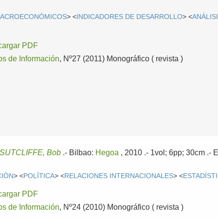
MACROECONÓMICOS
> <
INDICADORES DE DESARROLLO
> <
ANÁLIS
cargar PDF
os de Información
, Nº27 (2011) Monográfico ( revista )
SUTCLIFFE, Bob
.-
Bilbao:
Hegoa
, 2010
.- 1vol; 6pp; 30cm .-
E
CIÓN
> <
POLÍTICA
> <
RELACIONES INTERNACIONALES
> <
ESTADÍST
cargar PDF
os de Información
, Nº24 (2010) Monográfico ( revista )