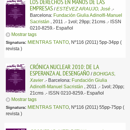
LOS DERECHOS EN MANOS DE LAS
EMPRESAS
/
ESTÉVEZ ARAUJO, José
.-
Barcelona:
Fundación Giulia Adinolfi-Manuel
Sacristán
, 2011
.- 1vol; 29pp; 21cms .- ISSN
0210-8259.-
Español
Mostrar tags
MIENTRAS TANTO
, Nº116 (2011) 5pp-34pp (
Signatura:
revista )
CRÓNICA NUCLEAR 2010: DE LA
ESPERANZA AL DESENGAÑO
/
BOHIGAS,
Xavier
.-
Barcelona:
Fundación Giulia
Adinolfi-Manuel Sacristán
, 2011
.- 1vol; 20pp;
21cms .- ISSN 0210-8259.-
Español
Mostrar tags
MIENTRAS TANTO
, Nº116 (2011) 55pp-75pp (
Signatura:
revista )