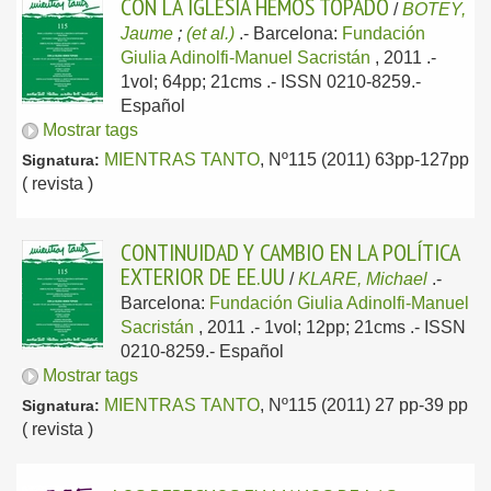
CON LA IGLESIA HEMOS TOPADO
/
BOTEY,
Jaume
;
(et al.)
.-
Barcelona:
Fundación
Giulia Adinolfi-Manuel Sacristán
, 2011
.-
1vol; 64pp; 21cms .- ISSN 0210-8259.-
Español
Mostrar tags
MIENTRAS TANTO
, Nº115 (2011) 63pp-127pp
Signatura:
( revista )
CONTINUIDAD Y CAMBIO EN LA POLÍTICA
EXTERIOR DE EE.UU
/
KLARE, Michael
.-
Barcelona:
Fundación Giulia Adinolfi-Manuel
Sacristán
, 2011
.- 1vol; 12pp; 21cms .- ISSN
0210-8259.-
Español
Mostrar tags
MIENTRAS TANTO
, Nº115 (2011) 27 pp-39 pp
Signatura:
( revista )