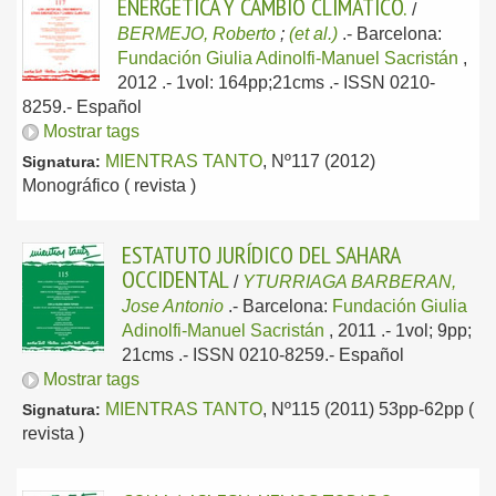
ENERGÉTICA Y CAMBIO CLIMÁTICO.
/
BERMEJO, Roberto
;
(et al.)
.-
Barcelona:
Fundación Giulia Adinolfi-Manuel Sacristán
,
2012
.- 1vol: 164pp;21cms .- ISSN 0210-
8259.-
Español
Mostrar tags
MIENTRAS TANTO
, Nº117 (2012)
Signatura:
Monográfico ( revista )
ESTATUTO JURÍDICO DEL SAHARA
OCCIDENTAL
/
YTURRIAGA BARBERAN,
Jose Antonio
.-
Barcelona:
Fundación Giulia
Adinolfi-Manuel Sacristán
, 2011
.- 1vol; 9pp;
21cms .- ISSN 0210-8259.-
Español
Mostrar tags
MIENTRAS TANTO
, Nº115 (2011) 53pp-62pp (
Signatura:
revista )