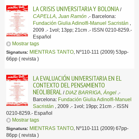
LA CRISIS UNIVERSITARIA Y BOLONIA
/
CAPELLA, Juan Ramón
.-
Barcelona:
Fundación Giulia Adinolfi-Manuel Sacristán
,
2009
.- 1vol; 13pp; 21cm .- ISSN 0210-8259.-
Español
Mostrar tags
MIENTRAS TANTO
, Nº110-111 (2009) 53pp-
Signatura:
66pp ( revista )
LA EVALUACIÓN UNIVERSITARIA EN EL
CONTEXTO DEL PENSAMIENTO
NEOLIBERAL
/
DIAZ BARRIGA, Ángel
.-
Barcelona:
Fundación Giulia Adinolfi-Manuel
Sacristán
, 2009
.- 1vol; 19pp; 21cm .- ISSN
0210-8259.-
Español
Mostrar tags
MIENTRAS TANTO
, Nº110-111 (2009) 67pp-
Signatura:
86pp ( revista )