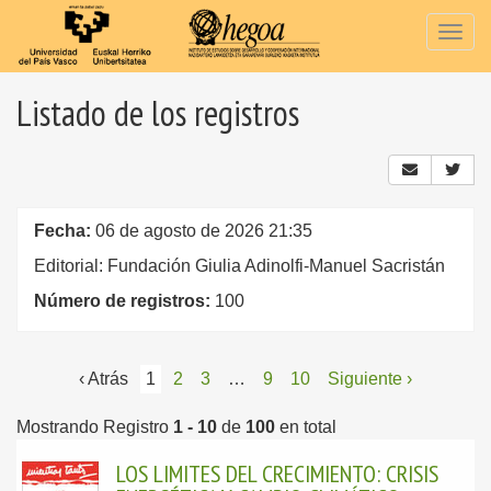
Togg
navig
Listado de los registros
Fecha:
06 de agosto de 2026 21:35
Editorial: Fundación Giulia Adinolfi-Manuel Sacristán
Número de registros:
100
‹ Atrás
1
2
3
…
9
10
Siguiente ›
Mostrando Registro
1 - 10
de
100
en total
LOS LIMITES DEL CRECIMIENTO: CRISIS