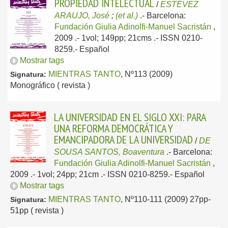
PROPIEDAD INTELECTUAL
/
ESTÉVEZ
ARAUJO, José
;
(et al.)
.-
Barcelona:
Fundación Giulia Adinolfi-Manuel Sacristán
,
2009
.- 1vol; 149pp; 21cms .- ISSN 0210-
8259.-
Español
Mostrar tags
MIENTRAS TANTO
, Nº113 (2009)
Signatura:
Monográfico ( revista )
LA UNIVERSIDAD EN EL SIGLO XXI: PARA
UNA REFORMA DEMOCRÁTICA Y
EMANCIPADORA DE LA UNIVERSIDAD
/
DE
SOUSA SANTOS, Boaventura
.-
Barcelona:
Fundación Giulia Adinolfi-Manuel Sacristán
,
2009
.- 1vol; 24pp; 21cm .- ISSN 0210-8259.-
Español
Mostrar tags
MIENTRAS TANTO
, Nº110-111 (2009) 27pp-
Signatura:
51pp ( revista )