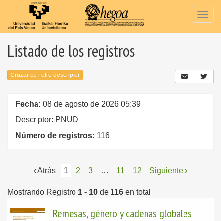
Togg
navig
Listado de los registros
Cruzar con otro descriptor
Fecha:
08 de agosto de 2026 05:39
Descriptor: PNUD
Número de registros:
116
‹ Atrás
1
2
3
…
11
12
Siguiente ›
Mostrando Registro
1 - 10
de
116
en total
Remesas, género y cadenas globales