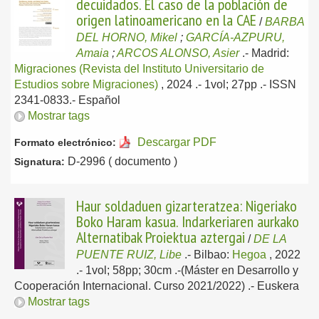
decuidados. El caso de la población de
origen latinoamericano en la CAE
/
BARBA
DEL HORNO, Mikel
;
GARCÍA-AZPURU,
Amaia
;
ARCOS ALONSO, Asier
.-
Madrid:
Migraciones (Revista del Instituto Universitario de
Estudios sobre Migraciones)
, 2024
.- 1vol; 27pp .- ISSN
2341-0833.-
Español
Mostrar tags
Descargar PDF
Formato electrónico:
D-2996 ( documento )
Signatura:
Haur soldaduen gizarteratzea: Nigeriako
Boko Haram kasua. Indarkeriaren aurkako
Alternatibak Proiektua aztergai
/
DE LA
PUENTE RUIZ, Libe
.-
Bilbao:
Hegoa
, 2022
.- 1vol; 58pp; 30cm .-(Máster en Desarrollo y
Cooperación Internacional. Curso 2021/2022) .-
Euskera
Mostrar tags