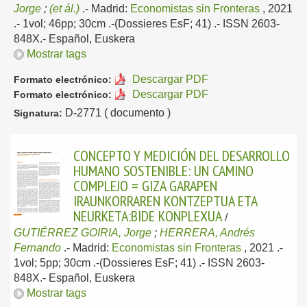
Jorge
;
(et ál.)
.-
Madrid:
Economistas sin Fronteras
, 2021
.- 1vol; 46pp; 30cm .-(Dossieres EsF; 41) .- ISSN 2603-
848X.-
Español, Euskera
Mostrar tags
Descargar PDF
Formato electrónico:
Descargar PDF
Formato electrónico:
D-2771 ( documento )
Signatura:
CONCEPTO Y MEDICIÓN DEL DESARROLLO
HUMANO SOSTENIBLE: UN CAMINO
COMPLEJO = GIZA GARAPEN
IRAUNKORRAREN KONTZEPTUA ETA
NEURKETA:BIDE KONPLEXUA
/
GUTIÉRREZ GOIRIA, Jorge
;
HERRERA, Andrés
Fernando
.-
Madrid:
Economistas sin Fronteras
, 2021
.-
1vol; 5pp; 30cm .-(Dossieres EsF; 41) .- ISSN 2603-
848X.-
Español, Euskera
Mostrar tags