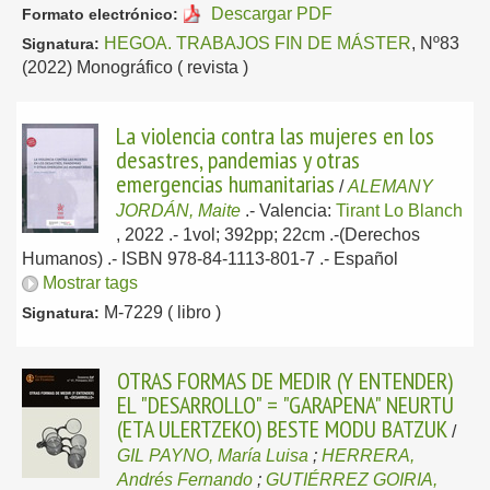
Descargar PDF
Formato electrónico:
HEGOA. TRABAJOS FIN DE MÁSTER
, Nº83
Signatura:
(2022) Monográfico ( revista )
La violencia contra las mujeres en los
desastres, pandemias y otras
emergencias humanitarias
/
ALEMANY
JORDÁN, Maite
.-
Valencia:
Tirant Lo Blanch
, 2022
.- 1vol; 392pp; 22cm .-(Derechos
Humanos) .- ISBN 978-84-1113-801-7 .-
Español
Mostrar tags
M-7229 ( libro )
Signatura:
OTRAS FORMAS DE MEDIR (Y ENTENDER)
EL "DESARROLLO" = "GARAPENA" NEURTU
(ETA ULERTZEKO) BESTE MODU BATZUK
/
GIL PAYNO, María Luisa
;
HERRERA,
Andrés Fernando
;
GUTIÉRREZ GOIRIA,