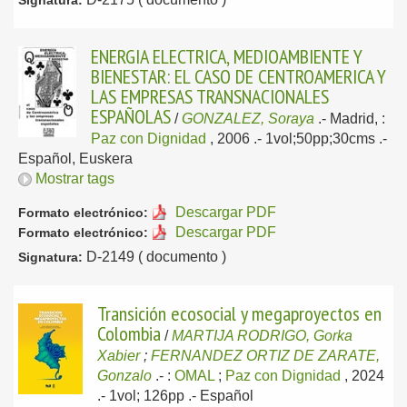
Signatura:
ENERGIA ELECTRICA, MEDIOAMBIENTE Y
BIENESTAR: EL CASO DE CENTROAMERICA Y
LAS EMPRESAS TRANSNACIONALES
ESPAÑOLAS
/
GONZALEZ, Soraya
.-
Madrid, :
Paz con Dignidad
, 2006
.- 1vol;50pp;30cms .-
Español, Euskera
Mostrar tags
Descargar PDF
Formato electrónico:
Descargar PDF
Formato electrónico:
D-2149 ( documento )
Signatura:
Transición ecosocial y megaproyectos en
Colombia
/
MARTIJA RODRIGO, Gorka
Xabier
;
FERNANDEZ ORTIZ DE ZARATE,
Gonzalo
.-
:
OMAL
;
Paz con Dignidad
, 2024
.- 1vol; 126pp .-
Español