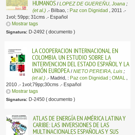
HUMANOS
/
LOPEZ DE GUEREÑU, Joana
;
(et al.)
.-
Bilbao, :
Paz con Dignidad
, 2011
.-
1vol; 59pp; 31cms .-
Español
Mostrar tags
D-2492 ( documento )
Signatura:
LA COOPERACION INTERNACIONAL EN
COLOMBIA. UN ESTUDIO SOBRE LA
INTERVENCION DEL ESTADO ESPAÑOL Y LA
UNIÓN EUROPEA
/
NIETO PEREIRA, Luis
;
(et al.)
.-
Madrid, :
Paz con Dignidad
;
OMAL
,
2010
.- 1vol;79pp;30cms .-
Español
Mostrar tags
D-2450 ( documento )
Signatura:
ATLAS DE ENERGÍA EN AMÉRICA LATINA Y
CARIBE: LAS INVERSIONES DE LAS
MULTINACIONALES ESPAÑOLAS Y SUS