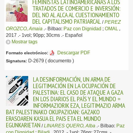
FEMINISTAS LATINOAMERICANAS A LOS
TRATADOS DE COMERCIO E INVERSIÓN:
DEL NO AL ALCA AL CUESTIONAMIENTO
DEL CAPITALISMO PATRIARCAL
/
PEREZ
OROZCO, Amaia
.-
Bilbao:
Paz con Dignidad
;
OMAL
,
2017
.- 1vol; 90pp; 30cms .-
Español
Mostrar tags
Descargar PDF
Formato electrónico:
D-2679 ( documento )
Signatura:
LA DESINFORMACIÓN, UN ARMA DE
LEGITIMACIÓN EN LA OCUPACIÓN DE
PALESTINA: EL CASO DE ATAQUE A GAZA
EN LOS DIARIOS EL PAÍS Y EL MUNDO =
INFORMAZIORIK EZA, LEGITIMAZIO ARMA
BAT PALESTINAKO OKUPAZIOAN: GAZAKO
ERASOAREN KASUA EL PAIS ETA EL MUNDO
EGUNKARIETAN
/
LINARES QUERO, Alba
.-
Bilbao:
Paz
con Dignidad
;
Biladi
, 2012
.- 1vol; 76pp; 27cms .-