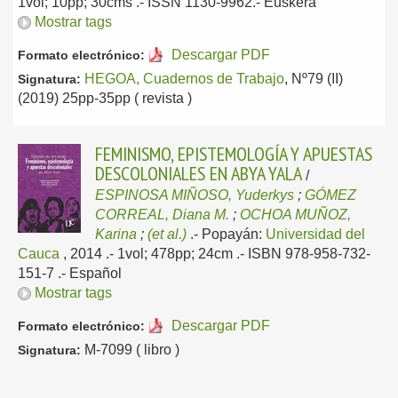
1vol; 10pp; 30cms .- ISSN 1130-9962.-
Euskera
Mostrar tags
Descargar PDF
Formato electrónico:
HEGOA, Cuadernos de Trabajo
, Nº79 (II)
Signatura:
(2019) 25pp-35pp ( revista )
FEMINISMO, EPISTEMOLOGÍA Y APUESTAS
DESCOLONIALES EN ABYA YALA
/
ESPINOSA MIÑOSO, Yuderkys
;
GÓMEZ
CORREAL, Diana M.
;
OCHOA MUÑOZ,
Karina
;
(et al.)
.-
Popayán:
Universidad del
Cauca
, 2014
.- 1vol; 478pp; 24cm .- ISBN 978-958-732-
151-7 .-
Español
Mostrar tags
Descargar PDF
Formato electrónico:
M-7099 ( libro )
Signatura: