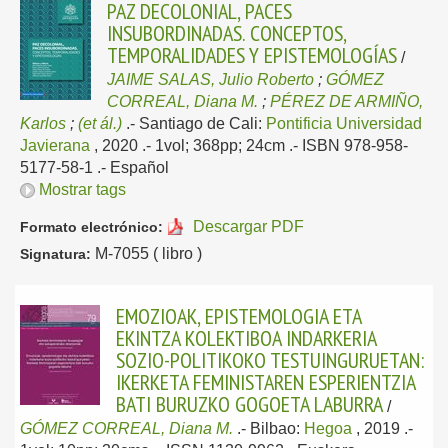
PAZ DECOLONIAL, PACES
INSUBORDINADAS. CONCEPTOS,
TEMPORALIDADES Y EPISTEMOLOGÍAS
/
JAIME SALAS, Julio Roberto
;
GÓMEZ
CORREAL, Diana M.
;
PÉREZ DE ARMIÑO,
Karlos
;
(et ál.)
.-
Santiago de Cali:
Pontificia Universidad
Javierana
, 2020
.- 1vol; 368pp; 24cm .- ISBN 978-958-
5177-58-1 .-
Español
Mostrar tags
Descargar PDF
Formato electrónico:
M-7055 ( libro )
Signatura:
EMOZIOAK, EPISTEMOLOGIA ETA
EKINTZA KOLEKTIBOA INDARKERIA
SOZIO-POLITIKOKO TESTUINGURUETAN:
IKERKETA FEMINISTAREN ESPERIENTZIA
BATI BURUZKO GOGOETA LABURRA
/
GÓMEZ CORREAL, Diana M.
.-
Bilbao:
Hegoa
, 2019
.-