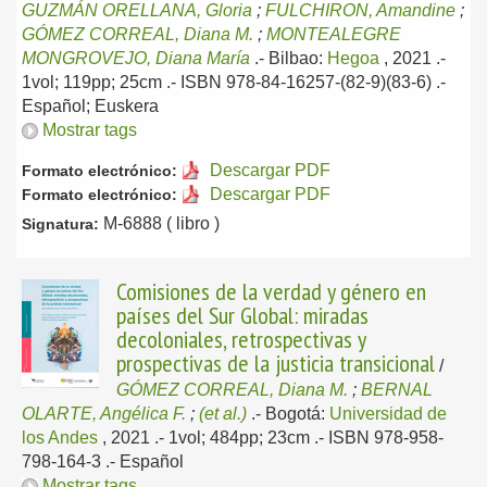
GUZMÁN ORELLANA, Gloria
;
FULCHIRON, Amandine
;
GÓMEZ CORREAL, Diana M.
;
MONTEALEGRE
MONGROVEJO, Diana María
.-
Bilbao:
Hegoa
, 2021
.-
1vol; 119pp; 25cm .- ISBN 978-84-16257-(82-9)(83-6) .-
Español; Euskera
Mostrar tags
Descargar PDF
Formato electrónico:
Descargar PDF
Formato electrónico:
M-6888 ( libro )
Signatura:
Comisiones de la verdad y género en
países del Sur Global: miradas
decoloniales, retrospectivas y
prospectivas de la justicia transicional
/
GÓMEZ CORREAL, Diana M.
;
BERNAL
OLARTE, Angélica F.
;
(et al.)
.-
Bogotá:
Universidad de
los Andes
, 2021
.- 1vol; 484pp; 23cm .- ISBN 978-958-
798-164-3 .-
Español
Mostrar tags