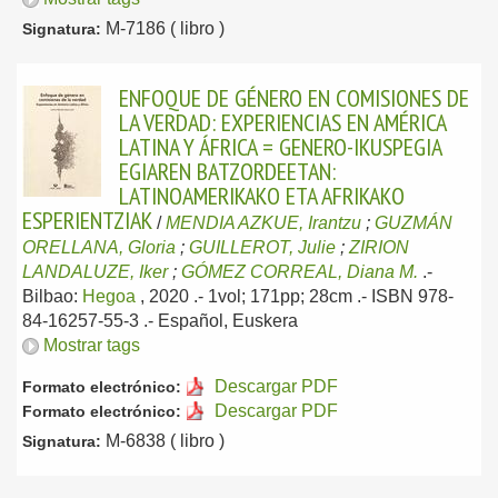
M-7186 ( libro )
Signatura:
ENFOQUE DE GÉNERO EN COMISIONES DE
LA VERDAD: EXPERIENCIAS EN AMÉRICA
LATINA Y ÁFRICA = GENERO-IKUSPEGIA
EGIAREN BATZORDEETAN:
LATINOAMERIKAKO ETA AFRIKAKO
ESPERIENTZIAK
/
MENDIA AZKUE, Irantzu
;
GUZMÁN
ORELLANA, Gloria
;
GUILLEROT, Julie
;
ZIRION
LANDALUZE, Iker
;
GÓMEZ CORREAL, Diana M.
.-
Bilbao:
Hegoa
, 2020
.- 1vol; 171pp; 28cm .- ISBN 978-
84-16257-55-3 .-
Español, Euskera
Mostrar tags
Descargar PDF
Formato electrónico:
Descargar PDF
Formato electrónico:
M-6838 ( libro )
Signatura: