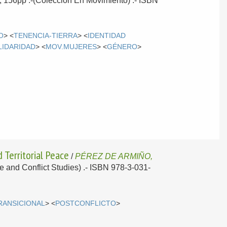
l; 156pp .-(Colección En Movimiento) .- ISBN
O
> <
TENENCIA-TIERRA
> <
IDENTIDAD
LIDARIDAD
> <
MOV.MUJERES
> <
GÉNERO
>
 Territorial Peace
/
PÉREZ DE ARMIÑO,
e and Conflict Studies) .- ISBN 978-3-031-
TRANSICIONAL
> <
POSTCONFLICTO
>