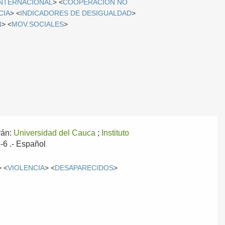
INTERNACIONAL
> <
COOPERACIÓN NO
CIA
> <
INDICADORES DE DESIGUALDAD
>
N
> <
MOV.SOCIALES
>
yán:
Universidad del Cauca
;
Instituto
-6 .-
Español
> <
VIOLENCIA
> <
DESAPARECIDOS
>