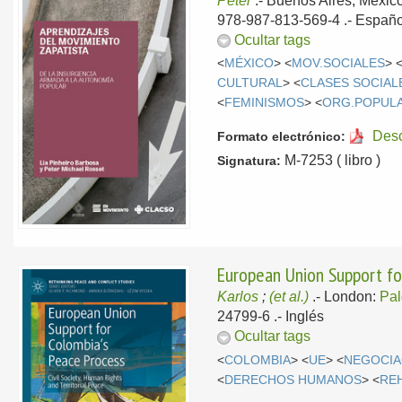
Peter
.-
Buenos Aires, Méxic
978-987-813-569-4 .-
Españo
Ocultar tags
<
MÉXICO
> <
MOV.SOCIALES
> 
CULTURAL
> <
CLASES SOCIAL
<
FEMINISMOS
> <
ORG.POPUL
Des
Formato electrónico:
M-7253 ( libro )
Signatura:
European Union Support for
Karlos
;
(et al.)
.-
London:
Pal
24799-6 .-
Inglés
Ocultar tags
<
COLOMBIA
> <
UE
> <
NEGOCIA
<
DERECHOS HUMANOS
> <
REH