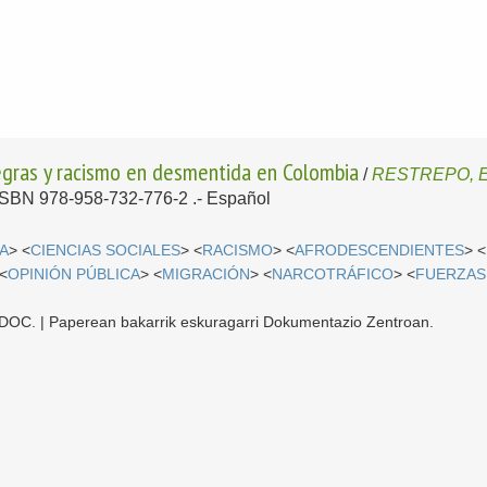
negras y racismo en desmentida en Colombia
/
RESTREPO, E
- ISBN 978-958-732-776-2 .-
Español
A
> <
CIENCIAS SOCIALES
> <
RACISMO
> <
AFRODESCENDIENTES
> <
 <
OPINIÓN PÚBLICA
> <
MIGRACIÓN
> <
NARCOTRÁFICO
> <
FUERZAS
 CDOC. | Paperean bakarrik eskuragarri Dokumentazio Zentroan.