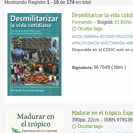
Mostrando Registro
1 - 10
de
174
en total
Desmilitarizar la vida coti
Fernando
.-
Bogotá:
El Búho
Ocultar tags
<
COLOMBIA
> <
CONSTRUCCIÓ
<
PACIFISMO
> <
VÍCTIMAS
> <
M
Disponible en el CDOC solo en 
M-7649 ( libro )
Signatura:
Madurar en el trópico. Exp
390pp; 22cm .- ISBN 97913
Ocultar tags