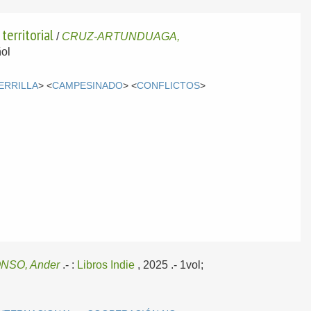
territorial
/
CRUZ-ARTUNDUAGA,
ol
ERRILLA
> <
CAMPESINADO
> <
CONFLICTOS
>
NSO, Ander
.-
:
Libros Indie
, 2025
.- 1vol;