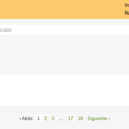
In
Na
SCADO
‹ Atrás
1
2
3
…
17
18
Siguiente ›