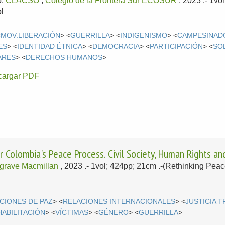
o:
CLACSO
;
Colegio de la Frontera Sur ECOSUR
, 2023
.- 1vo
l
<
MOV.LIBERACIÓN
> <
GUERRILLA
> <
INDIGENISMO
> <
CAMPESINAD
ES
> <
IDENTIDAD ÉTNICA
> <
DEMOCRACIA
> <
PARTICIPACIÓN
> <
SO
ARES
> <
DERECHOS HUMANOS
>
cargar PDF
 Colombia's Peace Process. Civil Society, Human Rights and
grave Macmillan
, 2023
.- 1vol; 424pp; 21cm .-(Rethinking Peac
CIONES DE PAZ
> <
RELACIONES INTERNACIONALES
> <
JUSTICIA 
ABILITACIÓN
> <
VÍCTIMAS
> <
GÉNERO
> <
GUERRILLA
>