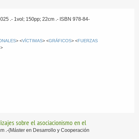
2025
.- 1vol; 150pp; 22cm .- ISBN 978-84-
ONALES
> <
VÍCTIMAS
> <
GRÁFICOS
> <
FUERZAS
N
>
izajes sobre el asociacionismo en el
0cm .-(Máster en Desarrollo y Cooperación