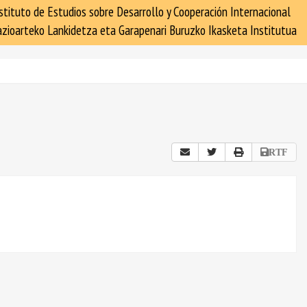
stituto de Estudios sobre Desarrollo y Cooperación Internacional
zioarteko Lankidetza eta Garapenari Buruzko Ikasketa Institutua
RTF