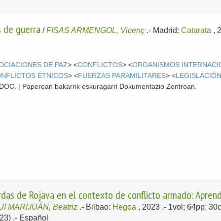
s de guerra
/
FISAS ARMENGOL, Vicenç
.-
Madrid:
Catarata
, 
OCIACIONES DE PAZ
> <
CONFLICTOS
> <
ORGANISMOS INTERNACI
NFLICTOS ÉTNICOS
> <
FUERZAS PARAMILITARES
> <
LEGISLACIÓ
 CDOC. | Paperean bakarrik eskuragarri Dokumentazio Zentroan.
rdas de Rojava en el contexto de conflicto armado: Aprend
I MARIJUÁN, Beatriz
.-
Bilbao:
Hegoa
, 2023
.- 1vol; 64pp; 3
23) .-
Español