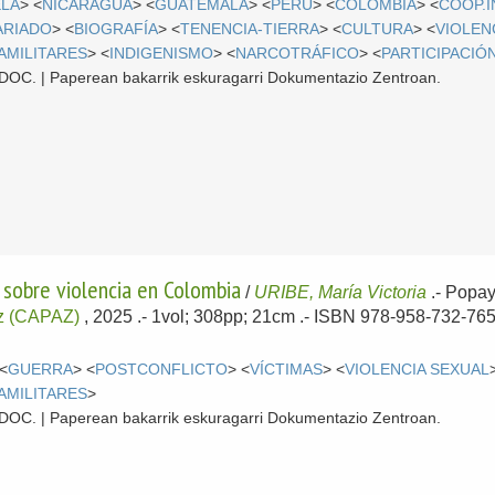
ELA
> <
NICARAGUA
> <
GUATEMALA
> <
PERÚ
> <
COLOMBIA
> <
COOP.
ARIADO
> <
BIOGRAFÍA
> <
TENENCIA-TIERRA
> <
CULTURA
> <
VIOLEN
AMILITARES
> <
INDIGENISMO
> <
NARCOTRÁFICO
> <
PARTICIPACIÓ
 CDOC. | Paperean bakarrik eskuragarri Dokumentazio Zentroan.
s sobre violencia en Colombia
/
URIBE, María Victoria
.-
Popa
z (CAPAZ)
, 2025
.- 1vol; 308pp; 21cm .- ISBN 978-958-732-765
 <
GUERRA
> <
POSTCONFLICTO
> <
VÍCTIMAS
> <
VIOLENCIA SEXUAL
AMILITARES
>
 CDOC. | Paperean bakarrik eskuragarri Dokumentazio Zentroan.