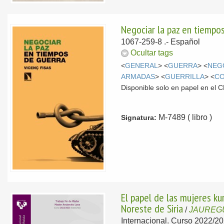
Negociar la paz en tiempo
1067-259-8 .-
Español
Ocultar tags
<
GENERAL
> <
GUERRA
> <
NEG
ARMADAS
> <
GUERRILLA
> <
CO
Disponible solo en papel en el
M-7489 ( libro )
Signatura:
El papel de las mujeres ku
Noreste de Siria
/
JAUREGU
Internacional. Curso 2022/20