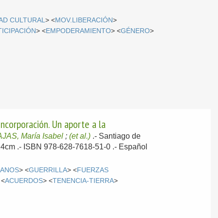
DAD CULTURAL
> <
MOV.LIBERACIÓN
>
TICIPACIÓN
> <
EMPODERAMIENTO
> <
GÉNERO
>
incorporación. Un aporte a la
JAS, María Isabel
;
(et al.)
.-
Santiago de
 24cm .- ISBN 978-628-7618-51-0 .-
Español
MANOS
> <
GUERRILLA
> <
FUERZAS
 <
ACUERDOS
> <
TENENCIA-TIERRA
>