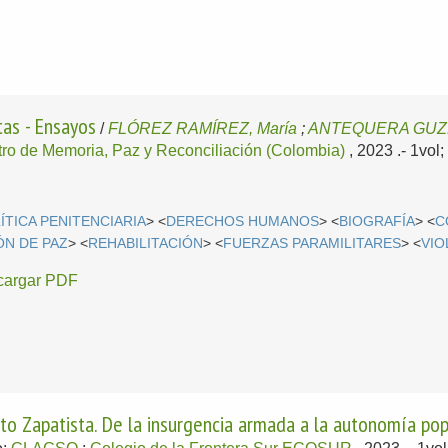
tas - Ensayos
/
FLÓREZ RAMÍREZ, María
;
ANTEQUERA GUZM
ro de Memoria, Paz y Reconciliación (Colombia)
, 2023
.- 1vol
ÍTICA PENITENCIARIA
> <
DERECHOS HUMANOS
> <
BIOGRAFÍA
> <
C
N DE PAZ
> <
REHABILITACIÓN
> <
FUERZAS PARAMILITARES
> <
VIO
cargar PDF
to Zapatista. De la insurgencia armada a la autonomía pop