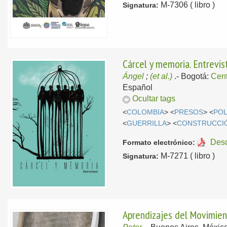
M-7306 ( libro )
Signatura:
Cárcel y memoria. Entrevis
Ángel
;
(et al.)
.-
Bogotá:
Cent
Español
Ocultar tags
<
COLOMBIA
> <
PRESOS
> <
POL
<
GUERRILLA
> <
CONSTRUCCIÓ
Des
Formato electrónico:
M-7271 ( libro )
Signatura:
Aprendizajes del Movimien