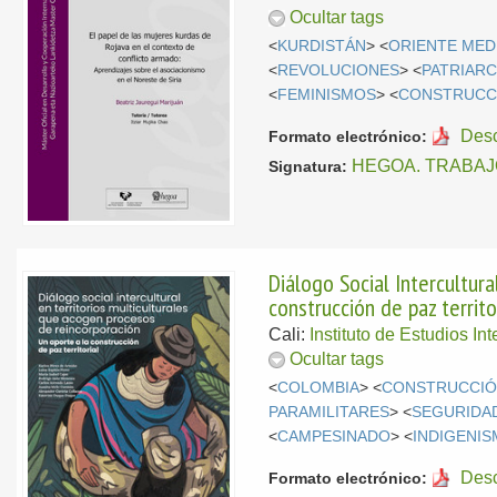
Ocultar tags
<
KURDISTÁN
> <
ORIENTE MED
<
REVOLUCIONES
> <
PATRIAR
<
FEMINISMOS
> <
CONSTRUCCI
Des
Formato electrónico:
HEGOA. TRABAJ
Signatura:
Diálogo Social Intercultur
construcción de paz territo
Cali:
Instituto de Estudios In
Ocultar tags
<
COLOMBIA
> <
CONSTRUCCIÓ
PARAMILITARES
> <
SEGURIDA
<
CAMPESINADO
> <
INDIGENI
Des
Formato electrónico: