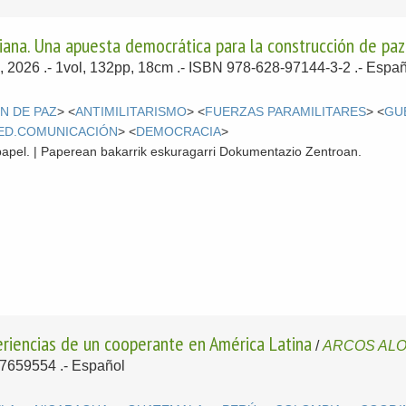
diana. Una apuesta democrática para la construcción de paz 
, 2026
.- 1vol, 132pp, 18cm .- ISBN 978-628-97144-3-2 .-
Españ
N DE PAZ
> <
ANTIMILITARISMO
> <
FUERZAS PARAMILITARES
> <
GU
ED.COMUNICACIÓN
> <
DEMOCRACIA
>
papel. | Paperean bakarrik eskuragarri Dokumentazio Zentroan.
eriencias de un cooperante en América Latina
/
ARCOS ALO
87659554 .-
Español