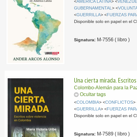
<
AMÉRICA LATINA
> <
VENEZU
GUBERNAMENTAL
> <
VOLUNT
<
GUERRILLA
> <
FUERZAS PAR
Disponible solo en papel en el
M-7556 ( libro )
Signatura:
Una cierta mirada. Escrito
Colombo-Alemán para la Pa
Ocultar tags
<
COLOMBIA
> <
CONFLICTOS
>
<
GUERRILLA
> <
FUERZAS PAR
Disponible solo en papel en el
M-7589 ( libro )
Signatura: