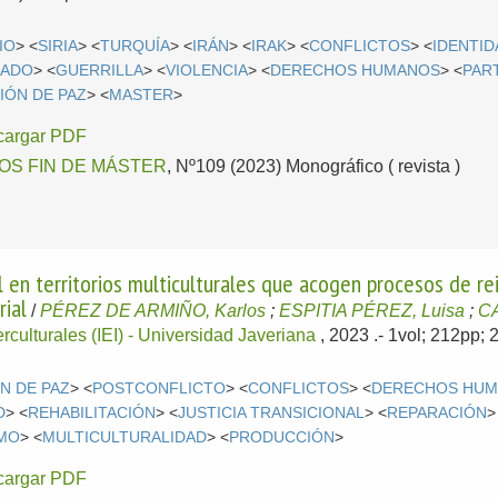
IO
> <
SIRIA
> <
TURQUÍA
> <
IRÁN
> <
IRAK
> <
CONFLICTOS
> <
IDENTI
CADO
> <
GUERRILLA
> <
VIOLENCIA
> <
DERECHOS HUMANOS
> <
PAR
ÓN DE PAZ
> <
MASTER
>
cargar PDF
OS FIN DE MÁSTER
, Nº109 (2023) Monográfico ( revista )
al en territorios multiculturales que acogen procesos de re
rial
/
PÉREZ DE ARMIÑO, Karlos
;
ESPITIA PÉREZ, Luisa
;
CA
terculturales (IEI) - Universidad Javeriana
, 2023
.- 1vol; 212pp;
N DE PAZ
> <
POSTCONFLICTO
> <
CONFLICTOS
> <
DERECHOS HU
D
> <
REHABILITACIÓN
> <
JUSTICIA TRANSICIONAL
> <
REPARACIÓN
>
SMO
> <
MULTICULTURALIDAD
> <
PRODUCCIÓN
>
cargar PDF