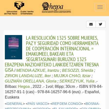
Togg
navig
LA RESOLUCIÓN 1325 SOBRE MUJERES,
PAZ Y SEGURIDAD COMO HERRAMIENTA
DE COOPERACIÓN INTERNACIONAL =
EMAKUMEEI, BAKEARI ETA
SEGURTASUNARI BURUZKO 1325
EBAZPENA NAZIOARTEKO LANKIDETZAREN TRESNA
GISA
/
MENDIA AZKUE, Irantzu
;
BESOZZI, Sheida
;
ZIRION LANDALUZE, Iker
;
MUJIKA CHAO, Itziar
;
GUZMÁN ORELLANA, Gloria
;
SERKEZYUK, Yulia
.-
Bilbao:
Hegoa
, 2022
.- 1vol; 86pp; 30cm .- ISBN 978-84-
16257-91-1 (cas) - 978-84-16257-96-6 (eus) .-
Español,
Euskera
<
GENERAL
> <
PAÍS VASCO
> <
REP.DEM.CONGO
> <
BOSNIA-