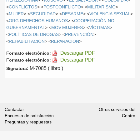
HERZEGOVINA
> <
KOSOVO
> <
EL SALVADOR
> <
COLOMBIA
>
<
CONFLICTOS
> <
POSTCONFLICTO
> <
MILITARISMO
>
<
MUJER
> <
SEGURIDAD
> <
DESARME
> <
VIOLENCIA SEXUAL
>
<
ORG.DERECHOS HUMANOS
> <
COOPERACIÓN NO
GUBERNAMENTAL
> <
MOV.MUJERES
> <
VÍCTIMAS
>
<
POLÍTICAS DE DROGAS
> <
PREVENCIÓN
>
<
REHABILITACIÓN
> <
REPARACIÓN
>
Descargar PDF
Formato electrónico:
Descargar PDF
Formato electrónico:
M-7085 ( libro )
Signatura:
Contactar
Otros servicios del
Encuesta de satisfacción
Centro
Preguntas y respuestas