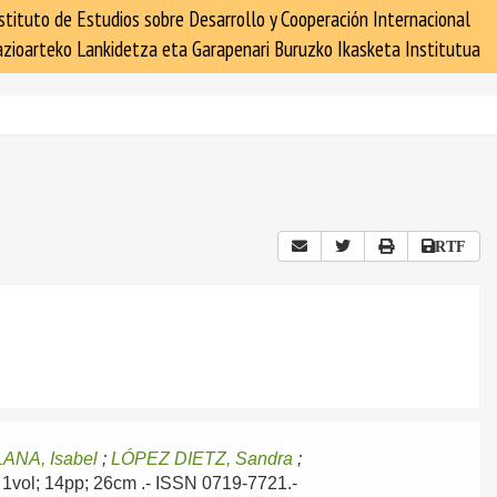
stituto de Estudios sobre Desarrollo y Cooperación Internacional
zioarteko Lankidetza eta Garapenari Buruzko Ikasketa Institutua
RTF
ANA, Isabel
;
LÓPEZ DIETZ, Sandra
;
- 1vol; 14pp; 26cm .- ISSN 0719-7721.-