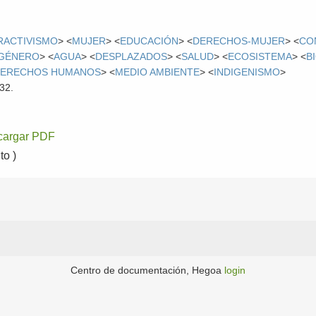
RACTIVISMO
> <
MUJER
> <
EDUCACIÓN
> <
DERECHOS-MUJER
> <
CO
 GÉNERO
> <
AGUA
> <
DESPLAZADOS
> <
SALUD
> <
ECOSISTEMA
> <
B
ERECHOS HUMANOS
> <
MEDIO AMBIENTE
> <
INDIGENISMO
>
32.
cargar PDF
o )
Centro de documentación, Hegoa
login