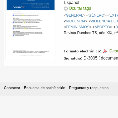
Español
Ocultar tags
<
GENERAL
> <
GÉNERO
> <
EXT
<
VIOLENCIA
> <
VIOLENCIA DE
<
FEMINISMOS
> <
ABORTO
> <
D
Revista Rumbos TS, año XIX, nº
Des
Formato electrónico:
D-3005 ( document
Signatura:
Contactar
Encuesta de satisfacción
Preguntas y respuestas