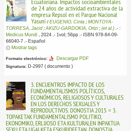
Ecuatoriana. Impactos socioambientales
de 24 años de actividad extractiva de la
empresa Repsol en el Parque Nacional
Yasuní
/
EUGENIO, Cinta
;
MONTOYA-
TORRESA, Jacid
;
AKIZU-GARDOKIA, Ortzi
;
(et al.)
.-
:
Medicus Mundi
, 2024
.- 1vol; 56pp .- ISBN 978-84-09-
66040-7 .-
Español
Mostrar tags
Descargar PDF
Formato electrónico:
D-2997 ( documento )
Signatura:
3. ENCUENTROS IMPACTO DE LOS
FUNDAMENTALISMOS POLÍTICOS,
ECONÓMICOS, RELIGIOSOS Y CULTURALES
EN LOS DERECHOS SEXUALES Y
REPRODUCTIVOS. DONOSTIA 2015 = 3.
TOPAKETAK FUNDAMENTALISMO POLITIKO,
EKONOMIKO, ERLIJOSO ETA KULTURALEN INPAKTUA
SEXU ETA UGALKETA ESKUBIDEETAN. DONOSTIA