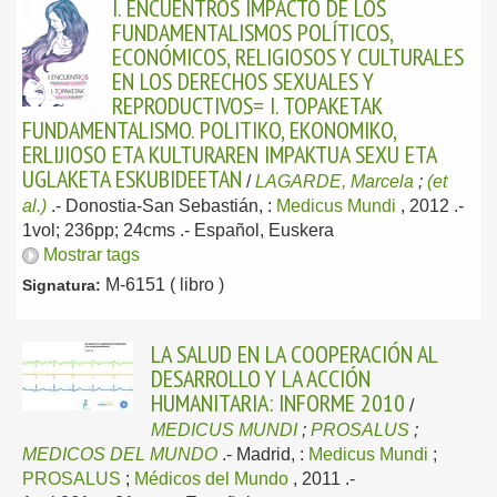
I. ENCUENTROS IMPACTO DE LOS
FUNDAMENTALISMOS POLÍTICOS,
ECONÓMICOS, RELIGIOSOS Y CULTURALES
EN LOS DERECHOS SEXUALES Y
REPRODUCTIVOS= I. TOPAKETAK
FUNDAMENTALISMO. POLITIKO, EKONOMIKO,
ERLIJIOSO ETA KULTURAREN IMPAKTUA SEXU ETA
UGLAKETA ESKUBIDEETAN
/
LAGARDE, Marcela
;
(et
al.)
.-
Donostia-San Sebastián, :
Medicus Mundi
, 2012
.-
1vol; 236pp; 24cms .-
Español, Euskera
Mostrar tags
M-6151 ( libro )
Signatura:
LA SALUD EN LA COOPERACIÓN AL
DESARROLLO Y LA ACCIÓN
HUMANITARIA: INFORME 2010
/
MEDICUS MUNDI
;
PROSALUS
;
MEDICOS DEL MUNDO
.-
Madrid, :
Medicus Mundi
;
PROSALUS
;
Médicos del Mundo
, 2011
.-