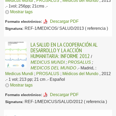
Medicus Mundi
;
PROSALUS
;
Médicos del Mundo
, 2013
.- 1vol; 256pp; 21cms .-
Mostrar tags
Descargar PDF
Formato electrónico:
REF-1/MEDICOS/ SALUD/2013 ( referencia )
Signatura:
LA SALUD EN LA COOPERACIÓN AL
DESARROLLO Y LA ACCIÓN
HUMANITARIA: INFORME 2012
/
MEDICUS MUNDI
;
PROSALUS
;
MEDICOS DEL MUNDO
.-
Madrid, :
Medicus Mundi
;
PROSALUS
;
Médicos del Mundo
, 2012
.- 1 vol; 213 pp; 21 cm .-
Español
Mostrar tags
Descargar PDF
Formato electrónico:
REF-1/MEDICUS/SALUD/2012 ( referencia )
Signatura: