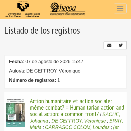
Togg
navig
Listado de los registros
Fecha:
07 de agosto de 2026 15:47
Autor/a: DE GEFFROY, Véronique
Número de registros:
1
Action humanitaire et action sociale:
même combat? = Humanitarian action and
social action: a common front?
/
BACHÉ,
Johanna
;
DE GEFFROY, Véronique
;
BRAY,
Maria
;
CARRASCO COLOM, Lourdes
;
(et