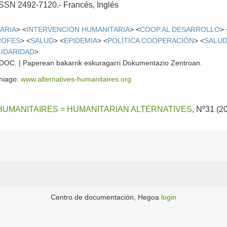
- ISSN 2492-7120.-
Francés, Inglés
ARIA
> <
INTERVENCIÓN HUMANITARIA
> <
COOP.AL DESARROLLO
> 
ROFES
> <
SALUD
> <
EPIDEMIA
> <
POLÍTICA COOPERACIÓN
> <
SALUD
IDARIDAD
>
 CDOC. | Paperean bakarrik eskuragarri Dokumentazio Zentroan.
ehiago:
www.alternatives-humanitaires.org
HUMANITAIRES = HUMANITARIAN ALTERNATIVES
, Nº31 (2
Centro de documentación, Hegoa
login