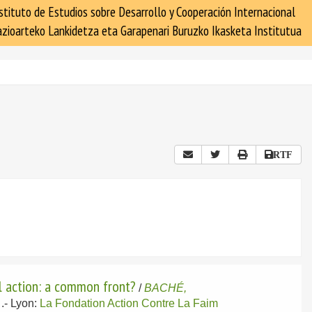
stituto de Estudios sobre Desarrollo y Cooperación Internacional
zioarteko Lankidetza eta Garapenari Buruzko Ikasketa Institutua
RTF
l action: a common front?
/
BACHÉ,
.-
Lyon:
La Fondation Action Contre La Faim