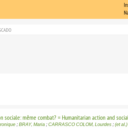
In
Na
SCADO
ion sociale: même combat? = Humanitarian action and socia
ronique
;
BRAY, Maria
;
CARRASCO COLOM, Lourdes
;
(et al.)