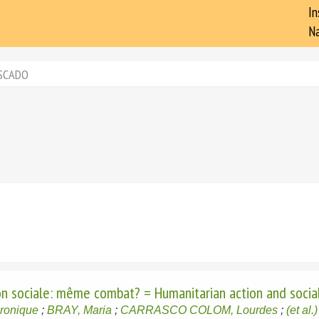
In
Na
SCADO
ion sociale: même combat? = Humanitarian action and socia
ronique
;
BRAY, Maria
;
CARRASCO COLOM, Lourdes
;
(et al.)