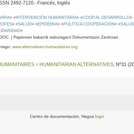
- ISSN 2492-7120.-
Francés, Inglés
ARIA
> <
INTERVENCIÓN HUMANITARIA
> <
COOP.AL DESARROLLO
> 
ROFES
> <
SALUD
> <
EPIDEMIA
> <
POLÍTICA COOPERACIÓN
> <
SALUD
IDARIDAD
>
 CDOC. | Paperean bakarrik eskuragarri Dokumentazio Zentroan.
ehiago:
www.alternatives-humanitaires.org
HUMANITAIRES = HUMANITARIAN ALTERNATIVES
, Nº31 (2
Centro de documentación, Hegoa
login