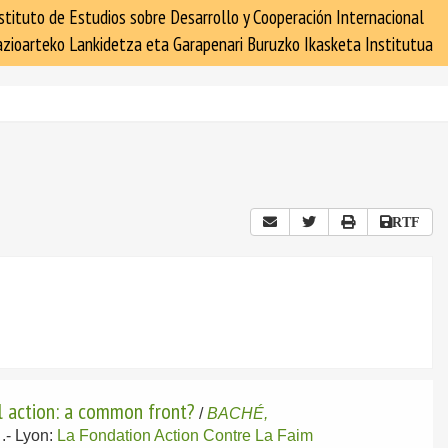
stituto de Estudios sobre Desarrollo y Cooperación Internacional
zioarteko Lankidetza eta Garapenari Buruzko Ikasketa Institutua
RTF
l action: a common front?
/
BACHÉ,
.-
Lyon:
La Fondation Action Contre La Faim