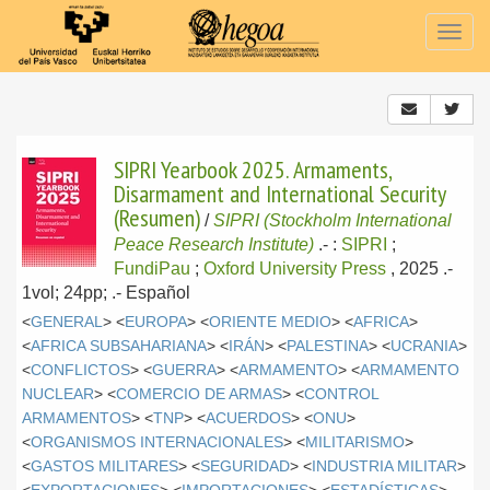
Togg
navig
SIPRI Yearbook 2025. Armaments,
Disarmament and International Security
(Resumen)
/
SIPRI (Stockholm International
Peace Research Institute)
.-
:
SIPRI
;
FundiPau
;
Oxford University Press
, 2025
.-
1vol; 24pp; .-
Español
<
GENERAL
> <
EUROPA
> <
ORIENTE MEDIO
> <
AFRICA
>
<
AFRICA SUBSAHARIANA
> <
IRÁN
> <
PALESTINA
> <
UCRANIA
>
<
CONFLICTOS
> <
GUERRA
> <
ARMAMENTO
> <
ARMAMENTO
NUCLEAR
> <
COMERCIO DE ARMAS
> <
CONTROL
ARMAMENTOS
> <
TNP
> <
ACUERDOS
> <
ONU
>
<
ORGANISMOS INTERNACIONALES
> <
MILITARISMO
>
<
GASTOS MILITARES
> <
SEGURIDAD
> <
INDUSTRIA MILITAR
>