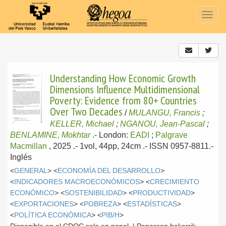
Togg
navig
Understanding How Economic Growth
Dimensions Influence Multidimensional
Poverty: Evidence from 80+ Countries
Over Two Decades
/
MULANGU, Francis
;
KELLER, Michael
;
NGANOU, Jean-Pascal
;
BENLAMINE, Mokhtar
.-
London:
EADI
;
Palgrave
Macmillan
, 2025
.- 1vol, 44pp, 24cm .- ISSN 0957-8811.-
Inglés
<
GENERAL
> <
ECONOMÍA DEL DESARROLLO
>
<
INDICADORES MACROECONÓMICOS
> <
CRECIMIENTO
ECONÓMICO
> <
SOSTENIBILIDAD
> <
PRODUCTIVIDAD
>
<
EXPORTACIONES
> <
POBREZA
> <
ESTADÍSTICAS
>
<
POLÍTICA ECONÓMICA
> <
PIB/H
>