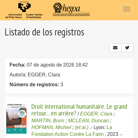
Togg
navig
Listado de los registros
Fecha:
07 de agosto de 2026 18:42
Autor/a: EGGER, Clara
Número de registros:
3
Droit international humanitaire. Le grand
retour... en arrière?
/
EGGER, Clara
;
MARTIN, Boris
;
MCLEAN, Duncan
;
HOFMAN, Michiel
;
(et al.)
.-
Lyon:
La
Fondation Action Contre La Faim
, 2023
.-