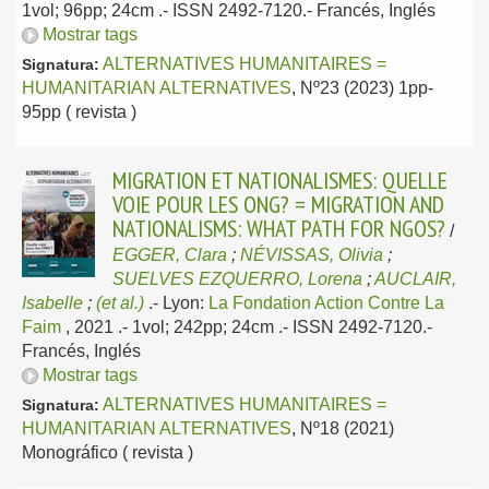
1vol; 96pp; 24cm .- ISSN 2492-7120.-
Francés, Inglés
Mostrar tags
ALTERNATIVES HUMANITAIRES =
Signatura:
HUMANITARIAN ALTERNATIVES
, Nº23 (2023) 1pp-
95pp ( revista )
MIGRATION ET NATIONALISMES: QUELLE
VOIE POUR LES ONG? = MIGRATION AND
NATIONALISMS: WHAT PATH FOR NGOS?
/
EGGER, Clara
;
NÉVISSAS, Olivia
;
SUELVES EZQUERRO, Lorena
;
AUCLAIR,
Isabelle
;
(et al.)
.-
Lyon:
La Fondation Action Contre La
Faim
, 2021
.- 1vol; 242pp; 24cm .- ISSN 2492-7120.-
Francés, Inglés
Mostrar tags
ALTERNATIVES HUMANITAIRES =
Signatura:
HUMANITARIAN ALTERNATIVES
, Nº18 (2021)
Monográfico ( revista )