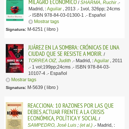
MILAGRO ECONÓMICO
/
SHARMA, Ruchir
.-
Madrid, :
Aguilar
, 2013
.- 1vol, 326pp; 24cms
.- ISBN 978-84-03-01300-1 .-
Español
Mostrar tags
M-6251 ( libro )
Signatura:
JUÁREZ EN LA SOMBRA: CRÓNICAS DE UNA
CIUDAD QUE SE RESISTE A MORIR.
/
TORREA OIZ, Judith
.-
Madrid, :
Aguilar
, 2011
.- 1 vol;199pp;24cms .- ISBN 978-84-03-
10107-4 .-
Español
Mostrar tags
M-5639 ( libro )
Signatura:
REACCIONA: 10 RAZONES POR LAS QUE
DEBES ACTUAR FRENTE A LA CRISIS
ECONÓMICA, POLÍTICA Y SOCIAL
/
SAMPEDRO, José Luis
;
(et al.)
.-
Madrid, :