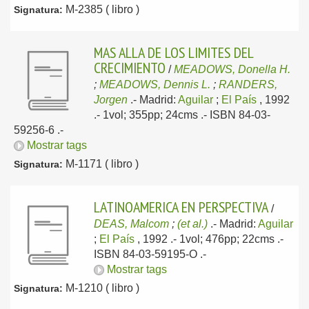
M-2385 ( libro )
Signatura:
MAS ALLA DE LOS LIMITES DEL
CRECIMIENTO
/
MEADOWS, Donella H.
;
MEADOWS, Dennis L.
;
RANDERS,
Jorgen
.-
Madrid:
Aguilar
;
El País
, 1992
.- 1vol; 355pp; 24cms .- ISBN 84-03-
59256-6 .-
Mostrar tags
M-1171 ( libro )
Signatura:
LATINOAMERICA EN PERSPECTIVA
/
DEAS, Malcom
;
(et al.)
.-
Madrid:
Aguilar
;
El País
, 1992
.- 1vol; 476pp; 22cms .-
ISBN 84-03-59195-O .-
Mostrar tags
M-1210 ( libro )
Signatura: