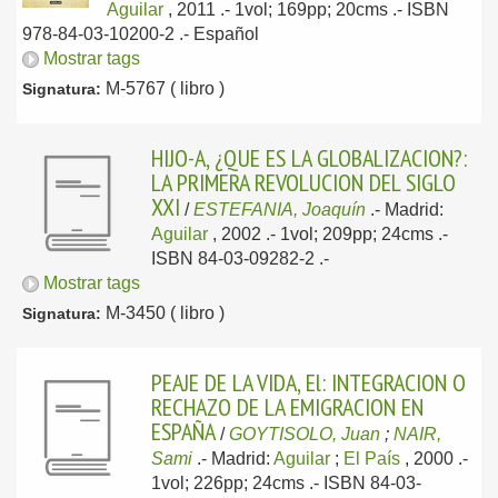
Aguilar
, 2011
.- 1vol; 169pp; 20cms .- ISBN
978-84-03-10200-2 .-
Español
Mostrar tags
M-5767 ( libro )
Signatura:
HIJO-A, ¿QUE ES LA GLOBALIZACION?:
LA PRIMERA REVOLUCION DEL SIGLO
XXI
/
ESTEFANIA, Joaquín
.-
Madrid:
Aguilar
, 2002
.- 1vol; 209pp; 24cms .-
ISBN 84-03-09282-2 .-
Mostrar tags
M-3450 ( libro )
Signatura:
PEAJE DE LA VIDA, El: INTEGRACION O
RECHAZO DE LA EMIGRACION EN
ESPAÑA
/
GOYTISOLO, Juan
;
NAIR,
Sami
.-
Madrid:
Aguilar
;
El País
, 2000
.-
1vol; 226pp; 24cms .- ISBN 84-03-