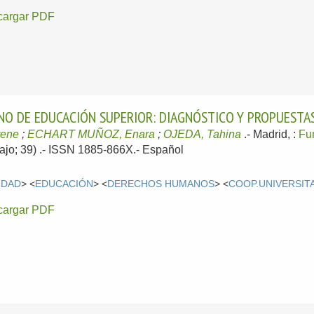
cargar PDF
ANO DE EDUCACIÓN SUPERIOR: DIAGNÓSTICO Y PROPUESTA
rene
;
ECHART MUÑOZ, Enara
;
OJEDA, Tahina
.-
Madrid, :
Fu
jo; 39) .- ISSN 1885-866X.-
Español
IDAD
> <
EDUCACIÓN
> <
DERECHOS HUMANOS
> <
COOP.UNIVERSIT
cargar PDF