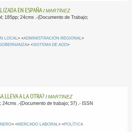
ALIZADA EN ESPAÑA
/
MARTÍNEZ
vol; 185pp; 24cms .-(Documento de Trabajo;
ÓN LOCAL
> <
ADMINISTRACIÓN REGIONAL
>
GOBERNANZA
> <
SISTEMA DE AOD
>
A LLEVA A LA OTRA?
/
MARTINEZ
p; 24cms .-(Documento de trabajo; 37) .- ISSN
NERO
> <
MERCADO LABORAL
> <
POLÍTICA