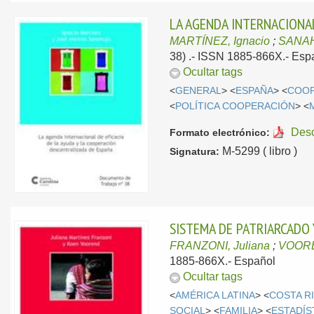
LA AGENDA INTERNACIONAL
MARTÍNEZ, Ignacio
;
SANAH
38) .- ISSN 1885-866X.-
Esp
Ocultar tags
<
GENERAL
> <
ESPAÑA
> <
COOP
<
POLÍTICA COOPERACIÓN
> <
Des
Formato electrónico:
M-5299 ( libro )
Signatura:
SISTEMA DE PATRIARCADO 
FRANZONI, Juliana
;
VOORE
1885-866X.-
Español
Ocultar tags
<
AMÉRICA LATINA
> <
COSTA R
SOCIAL
> <
FAMILIA
> <
ESTADÍS