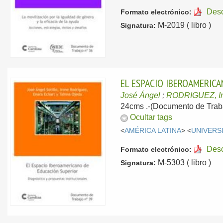
Des
Formato electrónico:
M-2019 ( libro )
Signatura:
EL ESPACIO IBEROAMERIC
José Ángel
;
RODRIGUEZ, I
24cms .-(Documento de Traba
Ocultar tags
<
AMÉRICA LATINA
> <
UNIVERS
Des
Formato electrónico:
M-5303 ( libro )
Signatura: