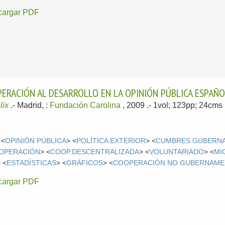
cargar PDF
PERACIÓN AL DESARROLLO EN LA OPINIÓN PÚBLICA ESPAÑ
lix
.-
Madrid, :
Fundación Carolina
, 2009
.- 1vol; 123pp; 24cms
 <
OPINIÓN PÚBLICA
> <
POLÍTICA EXTERIOR
> <
CUMBRES GUBERN
OOPERACIÓN
> <
COOP.DESCENTRALIZADA
> <
VOLUNTARIADO
> <
MI
 <
ESTADÍSTICAS
> <
GRÁFICOS
> <
COOPERACIÓN NO GUBERNAME
cargar PDF