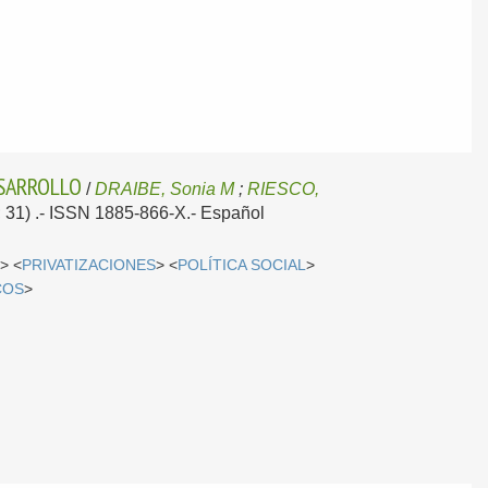
ESARROLLO
/
DRAIBE, Sonia M
;
RIESCO,
; 31) .- ISSN 1885-866-X.-
Español
N
> <
PRIVATIZACIONES
> <
POLÍTICA SOCIAL
>
COS
>