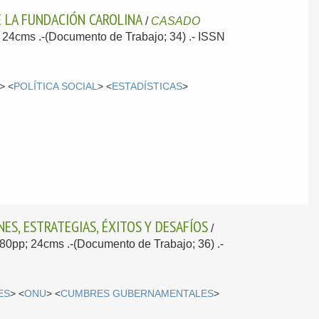
E LA FUNDACIÓN CAROLINA
/
CASADO
p; 24cms .-(Documento de Trabajo; 34) .- ISSN
> <
POLÍTICA SOCIAL
> <
ESTADÍSTICAS
>
NES, ESTRATEGIAS, ÉXITOS Y DESAFÍOS
/
; 80pp; 24cms .-(Documento de Trabajo; 36) .-
ES
> <
ONU
> <
CUMBRES GUBERNAMENTALES
>