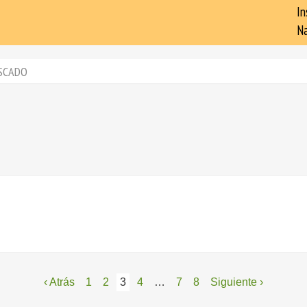
In
Na
SCADO
‹ Atrás
1
2
3
4
…
7
8
Siguiente ›