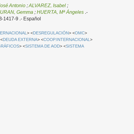
osé Antonio
;
ALVAREZ, Isabel
;
URAN, Gemma
;
HUERTA, Mª Ángeles
.-
3-1417-9 .-
Español
TERNACIONAL
> <
DESREGULACIÓN
> <
OMC
>
 <
DEUDA EXTERNA
> <
COOP.INTERNACIONAL
>
GRÁFICOS
> <
SISTEMA DE AOD
> <
SISTEMA