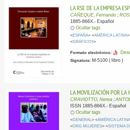
LA RSE DE LA EMPRESA ES
CAÑEQUE, Fernando
;
ROSE
1885-866X.-
Español
Ocultar tags
<
ESPAÑA
> <
AMÉRICA LATINA
>
<
GRÁFICOS
>
Des
Formato electrónico:
M-5100 ( libro )
Signatura:
LA MOVILIZACIÓN POR LA I
CRAVIOTTO, Nerea
;
ANTOL
ISSN 1885-866X.-
Español
Ocultar tags
<
GENERAL
> <
AMÉRICA LATIN
<
ORG.MUJERES
> <
SISTEMA D