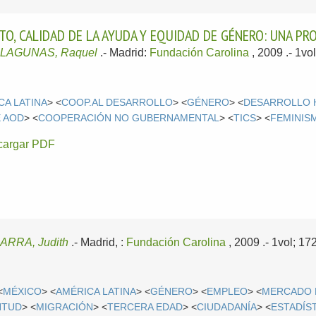
O, CALIDAD DE LA AYUDA Y EQUIDAD DE GÉNERO: UNA PR
/
LAGUNAS, Raquel
.-
Madrid:
Fundación Carolina
, 2009
.- 1v
CA LATINA
> <
COOP.AL DESARROLLO
> <
GÉNERO
> <
DESARROLLO
E AOD
> <
COOPERACIÓN NO GUBERNAMENTAL
> <
TICS
> <
FEMINIS
cargar PDF
ARRA, Judith
.-
Madrid, :
Fundación Carolina
, 2009
.- 1vol; 1
<
MÉXICO
> <
AMÉRICA LATINA
> <
GÉNERO
> <
EMPLEO
> <
MERCADO 
NTUD
> <
MIGRACIÓN
> <
TERCERA EDAD
> <
CIUDADANÍA
> <
ESTADÍS