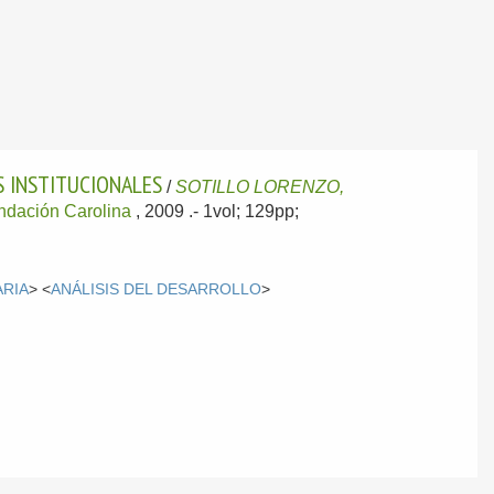
S INSTITUCIONALES
/
SOTILLO LORENZO,
ndación Carolina
, 2009
.- 1vol; 129pp;
ARIA
> <
ANÁLISIS DEL DESARROLLO
>