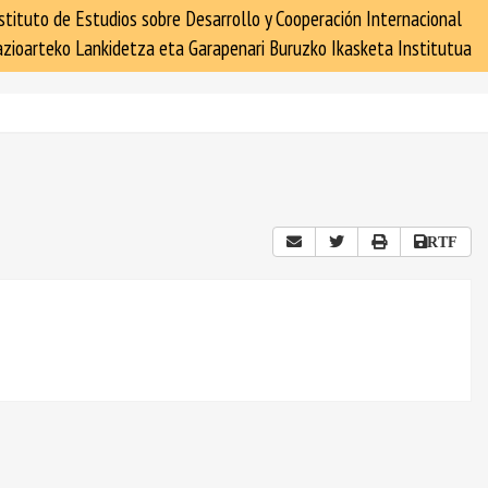
stituto de Estudios sobre Desarrollo y Cooperación Internacional
zioarteko Lankidetza eta Garapenari Buruzko Ikasketa Institutua
RTF