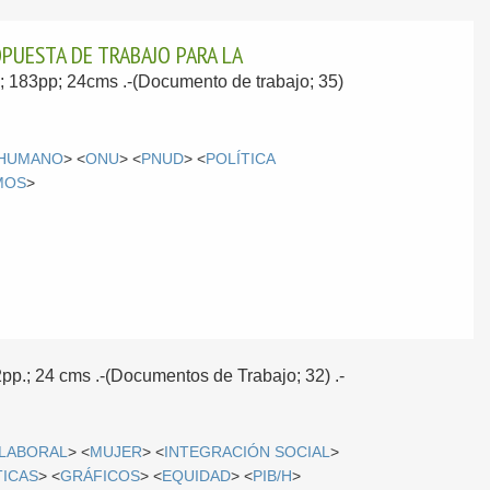
OPUESTA DE TRABAJO PARA LA
ol; 183pp; 24cms .-(Documento de trabajo; 35)
 HUMANO
> <
ONU
> <
PNUD
> <
POLÍTICA
MOS
>
72pp.; 24 cms .-(Documentos de Trabajo; 32) .-
LABORAL
> <
MUJER
> <
INTEGRACIÓN SOCIAL
>
TICAS
> <
GRÁFICOS
> <
EQUIDAD
> <
PIB/H
>