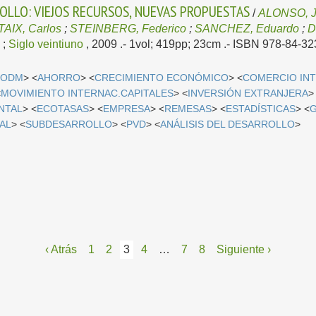
OLLO: VIEJOS RECURSOS, NUEVAS PROPUESTAS
/
ALONSO, J
AIX, Carlos
;
STEINBERG, Federico
;
SANCHEZ, Eduardo
;
D
a
;
Siglo veintiuno
, 2009
.- 1vol; 419pp; 23cm .- ISBN 978-84-32
<
ODM
> <
AHORRO
> <
CRECIMIENTO ECONÓMICO
> <
COMERCIO IN
<
MOVIMIENTO INTERNAC.CAPITALES
> <
INVERSIÓN EXTRANJERA
>
NTAL
> <
ECOTASAS
> <
EMPRESA
> <
REMESAS
> <
ESTADÍSTICAS
> <
CAL
> <
SUBDESARROLLO
> <
PVD
> <
ANÁLISIS DEL DESARROLLO
>
‹ Atrás
1
2
3
4
…
7
8
Siguiente ›