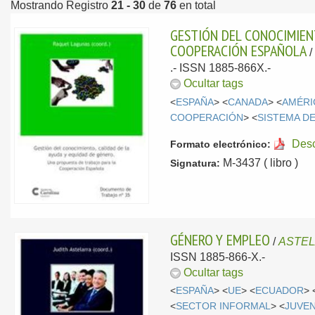
Mostrando Registro
21 - 30
de
76
en total
GESTIÓN DEL CONOCIMIENT
COOPERACIÓN ESPAÑOLA
.- ISSN 1885-866X.-
Ocultar tags
<
ESPAÑA
> <
CANADA
> <
AMÉRI
COOPERACIÓN
> <
SISTEMA D
Des
Formato electrónico:
M-3437 ( libro )
Signatura:
GÉNERO Y EMPLEO
/
ASTEL
ISSN 1885-866-X.-
Ocultar tags
<
ESPAÑA
> <
UE
> <
ECUADOR
> 
<
SECTOR INFORMAL
> <
JUVE