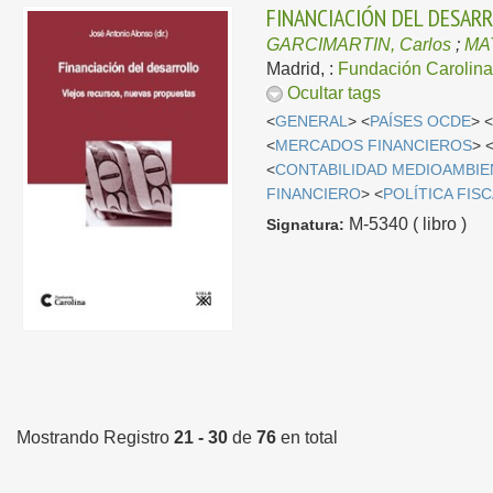
FINANCIACIÓN DEL DESARR
GARCIMARTIN, Carlos
;
MAT
Madrid, :
Fundación Carolin
Ocultar tags
<
GENERAL
> <
PAÍSES OCDE
> 
<
MERCADOS FINANCIEROS
> 
<
CONTABILIDAD MEDIOAMBIE
FINANCIERO
> <
POLÍTICA FIS
M-5340 ( libro )
Signatura:
Mostrando Registro
21 - 30
de
76
en total