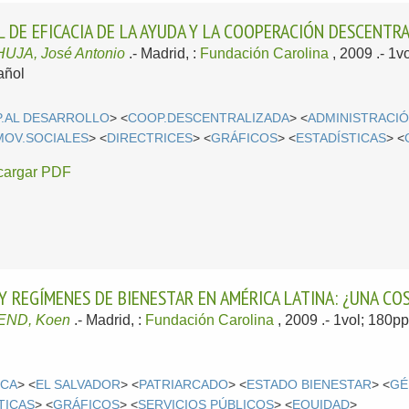
 DE EFICACIA DE LA AYUDA Y LA COOPERACIÓN DESCENTR
UJA, José Antonio
.-
Madrid, :
Fundación Carolina
, 2009
.- 1
añol
.AL DESARROLLO
> <
COOP.DESCENTRALIZADA
> <
ADMINISTRACI
MOV.SOCIALES
> <
DIRECTRICES
> <
GRÁFICOS
> <
ESTADÍSTICAS
> <
cargar PDF
Y REGÍMENES DE BIENESTAR EN AMÉRICA LATINA: ¿UNA COS
ND, Koen
.-
Madrid, :
Fundación Carolina
, 2009
.- 1vol; 180p
ICA
> <
EL SALVADOR
> <
PATRIARCADO
> <
ESTADO BIENESTAR
> <
GÉ
TICAS
> <
GRÁFICOS
> <
SERVICIOS PÚBLICOS
> <
EQUIDAD
>