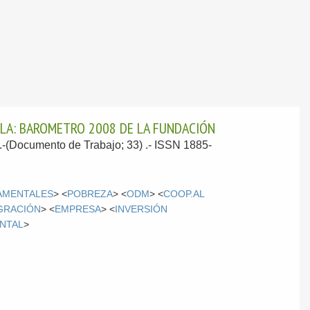
OLA: BAROMETRO 2008 DE LA FUNDACIÓN
 .-(Documento de Trabajo; 33) .- ISSN 1885-
AMENTALES
> <
POBREZA
> <
ODM
> <
COOP.AL
GRACIÓN
> <
EMPRESA
> <
INVERSIÓN
NTAL
>