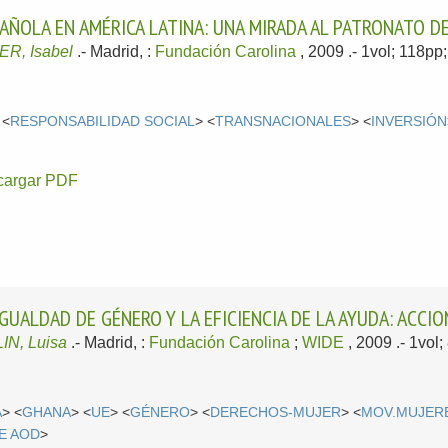
PAÑOLA EN AMÉRICA LATINA: UNA MIRADA AL PATRONATO D
R, Isabel
.-
Madrid, :
Fundación Carolina
, 2009
.- 1vol; 118p
 <
RESPONSABILIDAD SOCIAL
> <
TRANSNACIONALES
> <
INVERSIÓN
cargar PDF
GUALDAD DE GÉNERO Y LA EFICIENCIA DE LA AYUDA: ACCIO
IN, Luisa
.-
Madrid, :
Fundación Carolina
;
WIDE
, 2009
.- 1vol
A
> <
GHANA
> <
UE
> <
GÉNERO
> <
DERECHOS-MUJER
> <
MOV.MUJER
E AOD
>