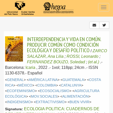
Togg
navig
INTERDEPENDENCIA Y VIDA EN COMÚN.
PRODUCIR COMÚN COMO CONDICIÓN
ECOLÓGICA Y DESAFÍO POLÍTICO
/
ZARCO
SALAZAR, Ana Lilia
;
ROSSI, Leonardo
;
FERNANDEZ BOUZO, Soledad
;
(et al.)
.-
Barcelona:
Icaria
, 2022
.- 1vol; 118pp; 24cm .- ISSN
1130-6378.-
Español
<
GENERAL
> <
AMÉRICA LATINA
> <
GUATEMALA
> <
COSTA
RICA
> <
MÉXICO
> <
COLOMBIA
> <
CATALUNYA
>
<
ECOFEMINISMO
> <
ECOSOCIALISMO
> <
AGRICULTURA
ECOLÓGICA
> <
MOV.SOCIALES
> <
ALIMENTACIÓN
>
<
INDIGENISMO
> <
EXTRACTIVISMO
> <
BUEN VIVIR
>
ECOLOGIA POLITICA: CUADERNOS DE
Signatura: