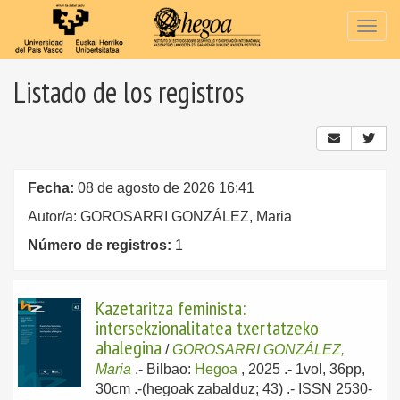
Togg
navig
Listado de los registros
Fecha:
08 de agosto de 2026 16:41
Autor/a: GOROSARRI GONZÁLEZ, Maria
Número de registros:
1
Kazetaritza feminista:
intersekzionalitatea txertatzeko
ahalegina
/
GOROSARRI GONZÁLEZ,
Maria
.-
Bilbao:
Hegoa
, 2025
.- 1vol, 36pp,
30cm .-(hegoak zabalduz; 43) .- ISSN 2530-