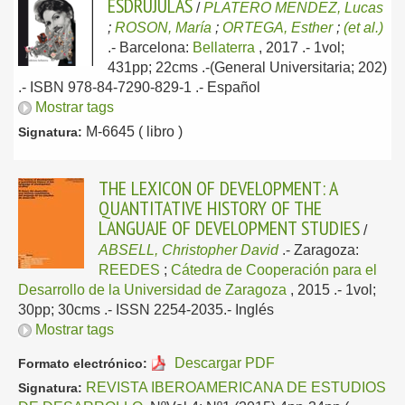
ESDRÚJULAS
/
PLATERO MENDEZ, Lucas
;
ROSON, María
;
ORTEGA, Esther
;
(et al.)
.-
Barcelona:
Bellaterra
, 2017
.- 1vol;
431pp; 22cms .-(General Universitaria; 202)
.- ISBN 978-84-7290-829-1 .-
Español
Mostrar tags
M-6645 ( libro )
Signatura:
THE LEXICON OF DEVELOPMENT: A
QUANTITATIVE HISTORY OF THE
LANGUAJE OF DEVELOPMENT STUDIES
/
ABSELL, Christopher David
.-
Zaragoza:
REEDES
;
Cátedra de Cooperación para el
Desarrollo de la Universidad de Zaragoza
, 2015
.- 1vol;
30pp; 30cms .- ISSN 2254-2035.-
Inglés
Mostrar tags
Descargar PDF
Formato electrónico:
REVISTA IBEROAMERICANA DE ESTUDIOS
Signatura: