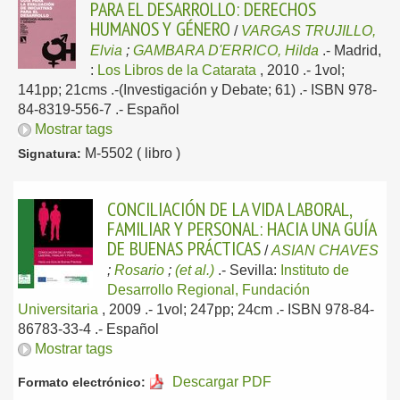
PARA EL DESARROLLO: DERECHOS
HUMANOS Y GÉNERO
/
VARGAS TRUJILLO,
Elvia
;
GAMBARA D'ERRICO, Hilda
.-
Madrid,
:
Los Libros de la Catarata
, 2010
.- 1vol;
141pp; 21cms .-(Investigación y Debate; 61) .- ISBN 978-
84-8319-556-7 .-
Español
Mostrar tags
M-5502 ( libro )
Signatura:
CONCILIACIÓN DE LA VIDA LABORAL,
FAMILIAR Y PERSONAL: HACIA UNA GUÍA
DE BUENAS PRÁCTICAS
/
ASIAN CHAVES
;
Rosario
;
(et al.)
.-
Sevilla:
Instituto de
Desarrollo Regional, Fundación
Universitaria
, 2009
.- 1vol; 247pp; 24cm .- ISBN 978-84-
86783-33-4 .-
Español
Mostrar tags
Descargar PDF
Formato electrónico: