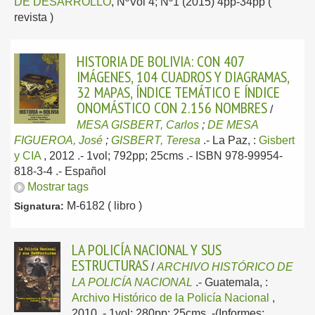
DE DESARROLLO
, NºVol 4; Nº1 (2015) 4pp-34pp (
revista )
HISTORIA DE BOLIVIA: CON 407
IMÁGENES, 104 CUADROS Y DIAGRAMAS,
32 MAPAS, ÍNDICE TEMÁTICO E ÍNDICE
ONOMÁSTICO CON 2.156 NOMBRES
/
MESA GISBERT, Carlos
;
DE MESA
FIGUEROA, José
;
GISBERT, Teresa
.-
La Paz, :
Gisbert
y CIA
, 2012
.- 1vol; 792pp; 25cms .- ISBN 978-99954-
818-3-4 .-
Español
Mostrar tags
M-6182 ( libro )
Signatura:
LA POLICÍA NACIONAL Y SUS
ESTRUCTURAS
/
ARCHIVO HISTÓRICO DE
LA POLICÍA NACIONAL
.-
Guatemala, :
Archivo Histórico de la Policía Nacional
,
2010
.- 1vol; 280pp; 25cms .-(Informes;