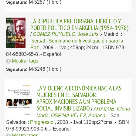
M-5257 ( libro )
Signatura:
LA REPÚBLICA PRETORIANA: EJÉRCITO Y
PODER POLÍTICO EN ARGELIA (1954-1978)
/
GOMEZ PUYUELO, José Luis
.-
Madrid, :
Ibersaf
;
Seminario de Investigación para la
Paz
, 2009
.- 1vol; 459pp; 24cm .- ISBN 978-
84-95803-65-8 .-
Español
Mostrar tags
M-5246 ( libro )
Signatura:
LA VIOLENCIA ECONÓMICA HACIA LAS
MUJERES EN EL SALVADOR:
APROXIMACIONES A UN PROBLEMA
SOCIAL INVISIBILIZADO
/
ARAQUE, Gloria
María, OSPINA VÉLEZ, Adriana
.-
San
Salvador, :
Progressio
, 2008
.- 1vol;110pp;27cms .- ISBN
978-99923-903-0-6 .-
Español
Mostrar tags