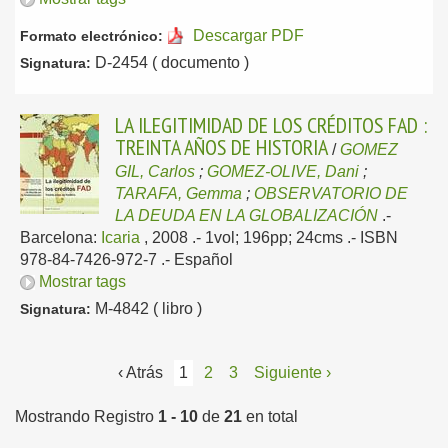
Descargar PDF
Formato electrónico:
D-2454 ( documento )
Signatura:
LA ILEGITIMIDAD DE LOS CRÉDITOS FAD :
TREINTA AÑOS DE HISTORIA
/
GOMEZ
GIL, Carlos
;
GOMEZ-OLIVE, Dani
;
TARAFA, Gemma
;
OBSERVATORIO DE
LA DEUDA EN LA GLOBALIZACIÓN
.-
Barcelona:
Icaria
, 2008
.- 1vol; 196pp; 24cms .- ISBN
978-84-7426-972-7 .-
Español
Mostrar tags
M-4842 ( libro )
Signatura:
‹ Atrás
1
2
3
Siguiente ›
Mostrando Registro
1 - 10
de
21
en total