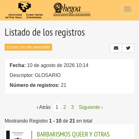
Togg
navig
Listado de los registros
Cruzar con otro descriptor
Fecha:
10 de agosto de 2026 10:14
Descriptor: GLOSARIO
Número de registros:
21
‹ Atrás
1
2
3
Siguiente ›
Mostrando Registro
1 - 10
de
21
en total
BARBARISMOS QUEER Y OTRAS