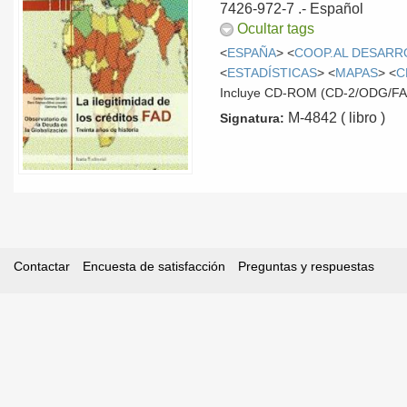
7426-972-7 .-
Español
Ocultar tags
<
ESPAÑA
> <
COOP.AL DESARR
<
ESTADÍSTICAS
> <
MAPAS
> <
C
Incluye CD-ROM (CD-2/ODG/FA
M-4842 ( libro )
Signatura:
Contactar
Encuesta de satisfacción
Preguntas y respuestas