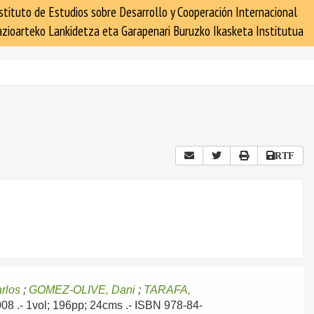
stituto de Estudios sobre Desarrollo y Cooperación Internacional
zioarteko Lankidetza eta Garapenari Buruzko Ikasketa Institutua
RTF
rlos
;
GOMEZ-OLIVE, Dani
;
TARAFA,
008
.- 1vol; 196pp; 24cms .- ISBN 978-84-