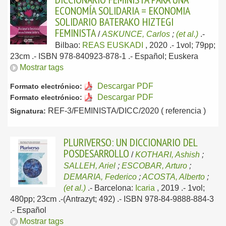
ECONOMÍA SOLIDARIA = EKONOMIA
SOLIDARIO BATERAKO HIZTEGI
FEMINISTA
/
ASKUNCE, Carlos
;
(et al.)
.-
Bilbao:
REAS EUSKADI
, 2020
.- 1vol; 79pp;
23cm .- ISBN 978-840923-878-1 .-
Español; Euskera
Mostrar tags
Descargar PDF
Formato electrónico:
Descargar PDF
Formato electrónico:
REF-3/FEMINISTA/DICC/2020 ( referencia )
Signatura:
PLURIVERSO: UN DICCIONARIO DEL
POSDESARROLLO
/
KOTHARI, Ashish
;
SALLEH, Ariel
;
ESCOBAR, Arturo
;
DEMARIA, Federico
;
ACOSTA, Alberto
;
(et al.)
.-
Barcelona:
Icaria
, 2019
.- 1vol;
480pp; 23cm .-(Antrazyt; 492) .- ISBN 978-84-9888-884-3
.-
Español
Mostrar tags