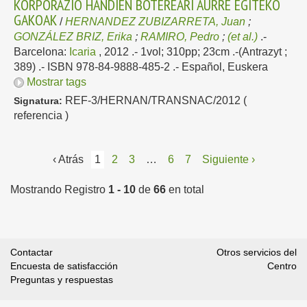
KORPORAZIO HANDIEN BOTEREARI AURRE EGITEKO
GAKOAK
/
HERNANDEZ ZUBIZARRETA, Juan
;
GONZÁLEZ BRIZ, Erika
;
RAMIRO, Pedro
;
(et al.)
.-
Barcelona:
Icaria
, 2012
.- 1vol; 310pp; 23cm .-(Antrazyt ;
389) .- ISBN 978-84-9888-485-2 .-
Español, Euskera
Mostrar tags
REF-3/HERNAN/TRANSNAC/2012 (
Signatura:
referencia )
‹ Atrás
1
2
3
…
6
7
Siguiente ›
Mostrando Registro
1 - 10
de
66
en total
Contactar
Otros servicios del
Encuesta de satisfacción
Centro
Preguntas y respuestas