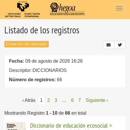
Togg
navig
Listado de los registros
Cruzar con otro descriptor
Fecha:
09 de agosto de 2026 16:26
Descriptor: DICCIONARIOS
Número de registros:
66
‹ Atrás
1
2
3
…
6
7
Siguiente ›
Mostrando Registro
1 - 10
de
66
en total
Diccionario de educación ecosocial =