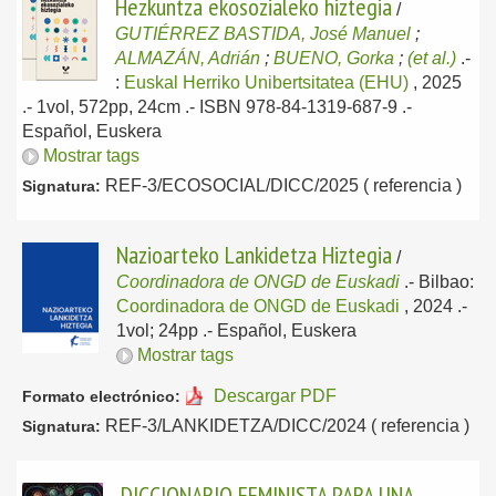
Hezkuntza ekosozialeko hiztegia
/
GUTIÉRREZ BASTIDA, José Manuel
;
ALMAZÁN, Adrián
;
BUENO, Gorka
;
(et al.)
.-
:
Euskal Herriko Unibertsitatea (EHU)
, 2025
.- 1vol, 572pp, 24cm .- ISBN 978-84-1319-687-9 .-
Español, Euskera
Mostrar tags
REF-3/ECOSOCIAL/DICC/2025 ( referencia )
Signatura:
Nazioarteko Lankidetza Hiztegia
/
Coordinadora de ONGD de Euskadi
.-
Bilbao:
Coordinadora de ONGD de Euskadi
, 2024
.-
1vol; 24pp .-
Español, Euskera
Mostrar tags
Descargar PDF
Formato electrónico:
REF-3/LANKIDETZA/DICC/2024 ( referencia )
Signatura:
DICCIONARIO FEMINISTA PARA UNA