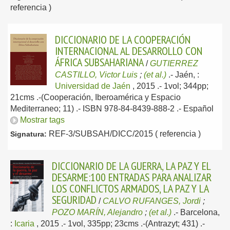
referencia )
DICCIONARIO DE LA COOPERACIÓN
INTERNACIONAL AL DESARROLLO CON
ÁFRICA SUBSAHARIANA
/
GUTIERREZ
CASTILLO, Victor Luis
;
(et al.)
.-
Jaén, :
Universidad de Jaén
, 2015
.- 1vol; 344pp;
21cms .-(Cooperación, Iberoamérica y Espacio
Mediterraneo; 11) .- ISBN 978-84-8439-888-2 .-
Español
Mostrar tags
REF-3/SUBSAH/DICC/2015 ( referencia )
Signatura:
DICCIONARIO DE LA GUERRA, LA PAZ Y EL
DESARME:100 ENTRADAS PARA ANALIZAR
LOS CONFLICTOS ARMADOS, LA PAZ Y LA
SEGURIDAD
/
CALVO RUFANGES, Jordi
;
POZO MARÍN, Alejandro
;
(et al.)
.-
Barcelona,
:
Icaria
, 2015
.- 1vol, 335pp; 23cms .-(Antrazyt; 431) .-