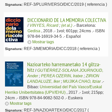
REF-3/PLURIVERSO/DICC/2019 ( referencia )
Signatura:
DICCIONARIO DE LA MEMORIA COLECTIVA
/
VINYES, Ricard
;
(et al.)
.-
Barcelona:
Gedisa
, 2018
.- 1vol; 601pp; 24cms .- ISBN
978-84-16919-34-5 .-
Español
Mostrar tags
REF-3/MEMORIA/DICC/2018 ( referencia )
Signatura:
Nazioarteko harremanetako 14 giltza-
hitz
/
GUTIÉRREZ-SOLANA JOURNOUD,
Ander
;
PEREA OZERIN, Iratxe
;
ZIRION
LANDALUZE, Iker
;
MUJIKA CHAO, Itziar
.-
Bibao:
Universidad del País Vasco/Euskal
Herriko Unibertsitatea (UPV/EHU)
, 2017
.- 1vol; 215pp;
24cm .- ISBN 978-84-9082-502-0 .-
Euskera
Mostrar tags
REF-3/NAZIOARTEKO/DICC/2017 (
Signatura: