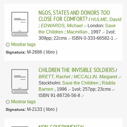
NGOS, STATES AND DONORS TOO
CLOSE FOR COMFORT?
/
HULME, David
;
EDWARDS, Michael
.-
London:
Save
the Children
;
Macmillan
, 1997
.- 1vol;
309pp; 22cms .- ISBN 0-333-66582-1 .-
Mostrar tags
M-2686 ( libro )
Signatura:
CHILDREN THE INVISIBLE SOLDIERS
/
BRETT, Rachel
;
MCCALLIN, Margaret
.-
Stockholm:
Save the Children
;
Rädda
Barnen
, 1996
.- 1vol; 257pp; 23cms .-
ISBN 91-88726-56-8 .-
Mostrar tags
M-2133 ( libro )
Signatura: