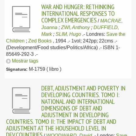
WAR AND HUNGER: RETHINKING
INTERNATIONAL RESPONSES TO
COMPLEX EMERGENCIES
/
MACRAE,
Joanna
;
ZWI, Anthony
;
DUFFIELD,
Mark
;
SLIM, Hugo
.-
Londres:
Save the
Children
;
Zed Books
, 1994
.- 1vol; 242pp; 22cms .-
(Development/Food studies/Politics/Africa) .- ISBN 1-
85649-292-3 .-
Mostrar tags
M-1759 ( libro )
Signatura:
DEBT, ADJUSTMENT AND POVERTY IN
DEVELOPING COUNTRIES. TOMO I:
NATIONAL AND INTERNATIONAL
DIMENSIONS OF DEBT AND
ADJUSTMENT IN DEVELOPING
COUNTRIES. TOMO II: THE IMPACT OF DEBT AND
ADJUSTMENT AT THE HOUSEHOLD LEVEL IN
DEV.COUNTRIES
/
WOODWARD, David
.-
London:
Save