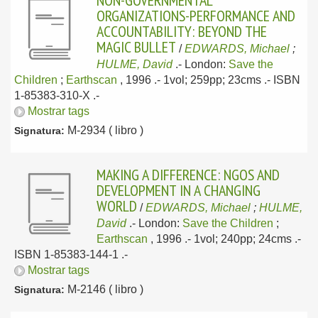
NON-GOVERNMENTAL
ORGANIZATIONS-PERFORMANCE AND
ACCOUNTABILITY: BEYOND THE
MAGIC BULLET
/
EDWARDS, Michael
;
HULME, David
.-
London:
Save the
Children
;
Earthscan
, 1996
.- 1vol; 259pp; 23cms .- ISBN
1-85383-310-X .-
Mostrar tags
M-2934 ( libro )
Signatura:
MAKING A DIFFERENCE: NGOS AND
DEVELOPMENT IN A CHANGING
WORLD
/
EDWARDS, Michael
;
HULME,
David
.-
London:
Save the Children
;
Earthscan
, 1996
.- 1vol; 240pp; 24cms .-
ISBN 1-85383-144-1 .-
Mostrar tags
M-2146 ( libro )
Signatura: