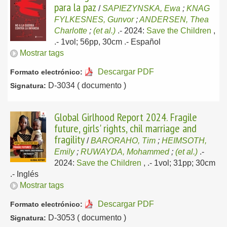
para la paz
/
SAPIEZYNSKA, Ewa
;
KNAG
FYLKESNES, Gunvor
;
ANDERSEN, Thea
Charlotte
;
(et al.)
.-
2024:
Save the Children
,
.- 1vol; 56pp, 30cm .-
Español
Mostrar tags
Descargar PDF
Formato electrónico:
D-3034 ( documento )
Signatura:
Global Girlhood Report 2024. Fragile
future, girls' rights, chil marriage and
fragility
/
BARORAHO, Tim
;
HEIMSOTH,
Emily
;
RUWAYDA, Mohammed
;
(et al.)
.-
2024:
Save the Children
,
.- 1vol; 31pp; 30cm
.-
Inglés
Mostrar tags
Descargar PDF
Formato electrónico:
D-3053 ( documento )
Signatura: