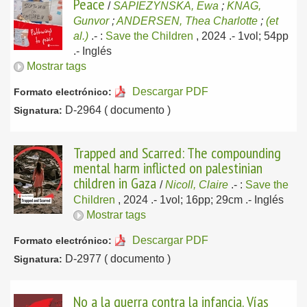
Peace
/
SAPIEZYNSKA, Ewa
;
KNAG,
Gunvor
;
ANDERSEN, Thea Charlotte
;
(et
al.)
.-
:
Save the Children
, 2024
.- 1vol; 54pp
.-
Inglés
Mostrar tags
Descargar PDF
Formato electrónico:
D-2964 ( documento )
Signatura:
Trapped and Scarred: The compounding
mental harm inflicted on palestinian
children in Gaza
/
Nicoll, Claire
.-
:
Save the
Children
, 2024
.- 1vol; 16pp; 29cm .-
Inglés
Mostrar tags
Descargar PDF
Formato electrónico:
D-2977 ( documento )
Signatura:
No a la guerra contra la infancia. Vías