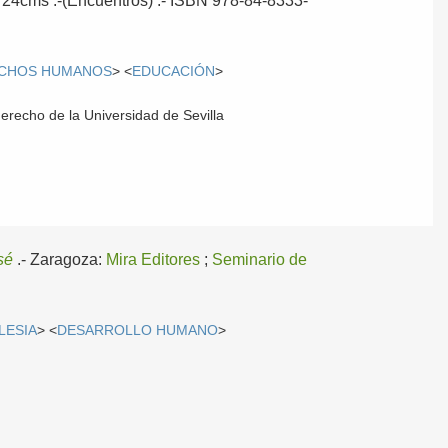
; 24cms .-(Encuentros) .- ISBN 978-84-8333-
CHOS HUMANOS
> <
EDUCACIÓN
>
derecho de la Universidad de Sevilla
sé
.-
Zaragoza:
Mira Editores
;
Seminario de
LESIA
> <
DESARROLLO HUMANO
>