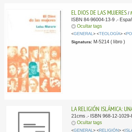
EL DIOS DE LAS MUJERES
/
ISBN 84-96004-13-9 .-
Espa
Ocultar tags
<
GENERAL
> <
TEOLOGÍA
> <
PO
M-5214 ( libro )
Signatura:
LA RELIGIÓN ISLÁMICA: U
21cms .- ISBN 968-12-1029-8
Ocultar tags
<
GENERAL
> <
RELIGIÓN
> <
IS