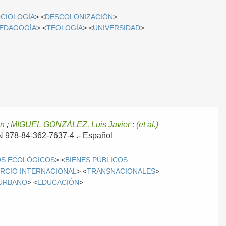
CIOLOGÍA
> <
DESCOLONIZACIÓN
>
EDAGOGÍA
> <
TEOLOGÍA
> <
UNIVERSIDAD
>
en
;
MIGUEL GONZÁLEZ, Luis Javier
;
(et al.)
BN 978-84-362-7637-4 .-
Español
OS ECOLÓGICOS
> <
BIENES PÚBLICOS
RCIO INTERNACIONAL
> <
TRANSNACIONALES
>
URBANO
> <
EDUCACIÓN
>