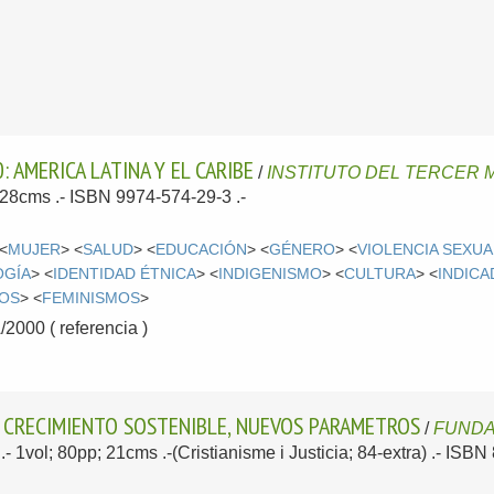
: AMERICA LATINA Y EL CARIBE
/
INSTITUTO DEL TERCER
; 28cms .- ISBN 9974-574-29-3 .-
 <
MUJER
> <
SALUD
> <
EDUCACIÓN
> <
GÉNERO
> <
VIOLENCIA SEXUA
OGÍA
> <
IDENTIDAD ÉTNICA
> <
INDIGENISMO
> <
CULTURA
> <
INDIC
IOS
> <
FEMINISMOS
>
000 ( referencia )
: CRECIMIENTO SOSTENIBLE, NUEVOS PARAMETROS
/
FUNDA
8
.- 1vol; 80pp; 21cms .-(Cristianisme i Justicia; 84-extra) .- ISB