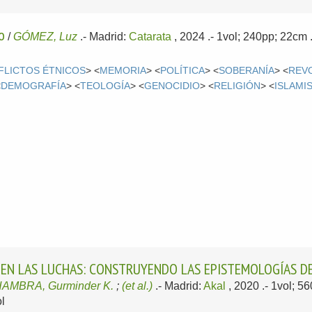
o
/
GÓMEZ, Luz
.-
Madrid:
Catarata
, 2024
.- 1vol; 240pp; 22cm
FLICTOS ÉTNICOS
> <
MEMORIA
> <
POLÍTICA
> <
SOBERANÍA
> <
REV
<
DEMOGRAFÍA
> <
TEOLOGÍA
> <
GENOCIDIO
> <
RELIGIÓN
> <
ISLAMI
EN LAS LUCHAS: CONSTRUYENDO LAS EPISTEMOLOGÍAS D
AMBRA, Gurminder K.
;
(et al.)
.-
Madrid:
Akal
, 2020
.- 1vol; 5
l