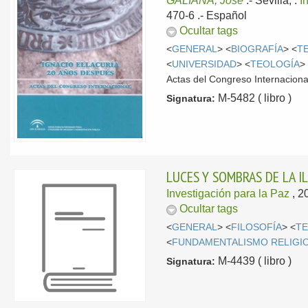
GALIANA, José
.-
Sevilla, :
I
470-6 .-
Español
Ocultar tags
<
GENERAL
> <
BIOGRAFÍA
> <
T
<
UNIVERSIDAD
> <
TEOLOGÍA
>
Actas del Congreso Internacional
M-5482 ( libro )
Signatura:
LUCES Y SOMBRAS DE LA I
Investigación para la Paz
, 2
Ocultar tags
<
GENERAL
> <
FILOSOFÍA
> <
T
<
FUNDAMENTALISMO RELIGI
M-4439 ( libro )
Signatura: