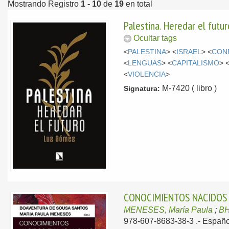
Mostrando Registro
1 - 10
de
19
en total
Palestina. Heredar el futur
Ocultar tags
<
PALESTINA
> <
ISRAEL
> <
CON
<
LENGUAS
> <
CAPITALISMO
> 
<
VIOLENCIA
>
M-7420 ( libro )
Signatura:
CONOCIMIENTOS NACIDOS 
MENESES, María Paula
;
BH
978-607-8683-38-3 .-
Españo