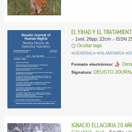
EL YIHAD Y EL TRATAMIEN
.- 1vol; 26pp; 22cm .- ISSN 
Ocultar tags
<
GENERAL
> <
ISLAMISMO
> <
G
Des
Formato electrónico:
DEUSTO JOURN
Signatura:
IGNACIO ELLACURIA 20 A