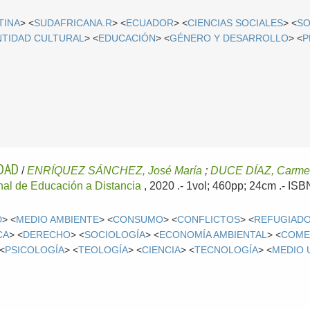
TINA
> <
SUDAFRICANA.R
> <
ECUADOR
> <
CIENCIAS SOCIALES
> <
SO
NTIDAD CULTURAL
> <
EDUCACIÓN
> <
GÉNERO Y DESARROLLO
> <
P
IDAD
/
ENRÍQUEZ SÁNCHEZ, José María
;
DUCE DÍAZ, Carm
nal de Educación a Distancia
, 2020
.- 1vol; 460pp; 24cm .- IS
D
> <
MEDIO AMBIENTE
> <
CONSUMO
> <
CONFLICTOS
> <
REFUGIAD
CA
> <
DERECHO
> <
SOCIOLOGÍA
> <
ECONOMÍA AMBIENTAL
> <
COME
 <
PSICOLOGÍA
> <
TEOLOGÍA
> <
CIENCIA
> <
TECNOLOGÍA
> <
MEDIO 