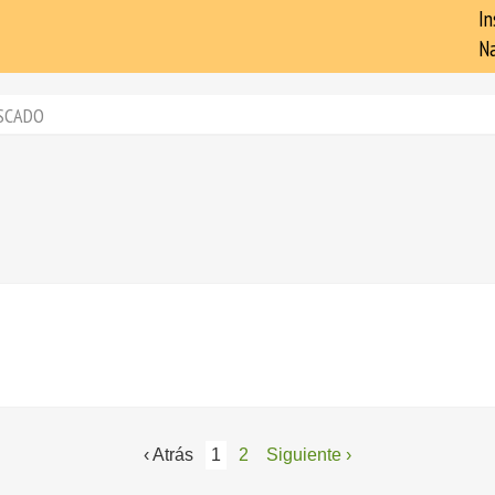
In
Na
SCADO
‹ Atrás
1
2
Siguiente ›