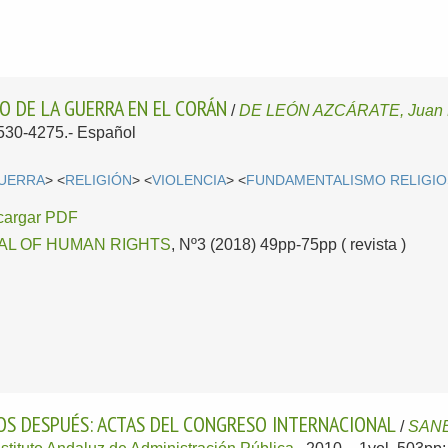
TO DE LA GUERRA EN EL CORÁN
/
DE LEÓN AZCÁRATE, Juan 
2530-4275.-
Español
UERRA
> <
RELIGIÓN
> <
VIOLENCIA
> <
FUNDAMENTALISMO RELIGI
cargar PDF
AL OF HUMAN RIGHTS
, Nº3 (2018) 49pp-75pp ( revista )
ÑOS DESPUÉS: ACTAS DEL CONGRESO INTERNACIONAL
/
SANE