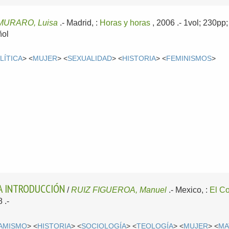
MURARO, Luisa
.-
Madrid, :
Horas y horas
, 2006
.- 1vol; 230pp
ñol
LÍTICA
> <
MUJER
> <
SEXUALIDAD
> <
HISTORIA
> <
FEMINISMOS
>
NA INTRODUCCIÓN
/
RUIZ FIGUEROA, Manuel
.-
Mexico, :
El C
 .-
LAMISMO
> <
HISTORIA
> <
SOCIOLOGÍA
> <
TEOLOGÍA
> <
MUJER
> <
MA