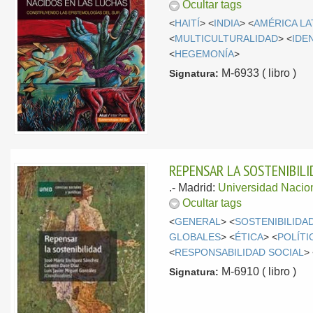
Ocultar tags
<
HAITÍ
> <
INDIA
> <
AMÉRICA LA
<
MULTICULTURALIDAD
> <
IDE
<
HEGEMONÍA
>
M-6933 ( libro )
Signatura:
REPENSAR LA SOSTENIBIL
.-
Madrid:
Universidad Nacio
Ocultar tags
<
GENERAL
> <
SOSTENIBILIDA
GLOBALES
> <
ÉTICA
> <
POLÍTI
<
RESPONSABILIDAD SOCIAL
>
M-6910 ( libro )
Signatura: