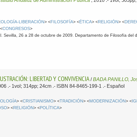
nstituto Andaluz de Administración Pública
, 2010
.- 1vol, 503pp
EOLOGÍA-LIBERACIÓN
> <
FILOSOFÍA
> <
ÉTICA
> <
RELIGIÓN
> <
DERE
 <
CONGRESOS
>
. Sevilla, 26 a 28 de octubre de 2009. Departamento de Filosofía del 
LUSTRACIÓN: LIBERTAD Y CONVIVENCIA
/
BADA PANILLO, Jo
006
.- 1vol; 314pp; 24cm .- ISBN 84-8465-199-1 .-
Español
EOLOGÍA
> <
CRISTIANISMO
> <
TRADICIÓN
> <
MODERNIZACIÓN
> <
IG
OSO
> <
RELIGIÓN
> <
POLÍTICA
>