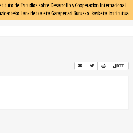
stituto de Estudios sobre Desarrollo y Cooperación Internacional
zioarteko Lankidetza eta Garapenari Buruzko Ikasketa Institutua
RTF