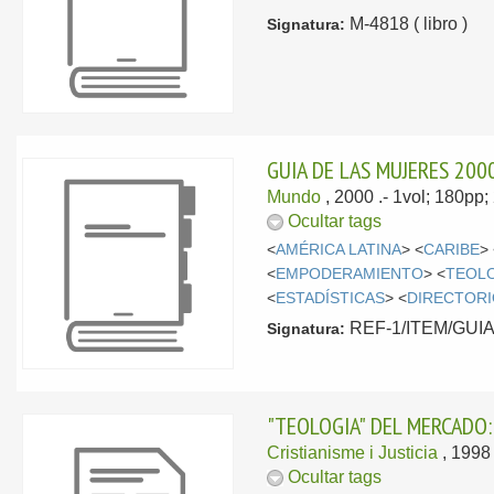
M-4818 ( libro )
Signatura:
GUIA DE LAS MUJERES 2000
Mundo
, 2000
.- 1vol; 180pp
Ocultar tags
<
AMÉRICA LATINA
> <
CARIBE
>
<
EMPODERAMIENTO
> <
TEOL
<
ESTADÍSTICAS
> <
DIRECTOR
REF-1/ITEM/GUIA/2
Signatura:
"TEOLOGIA" DEL MERCADO
Cristianisme i Justicia
, 199
Ocultar tags