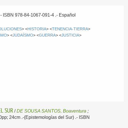
 .- ISBN 978-84-1067-091-4 .-
Español
OLUCIONES
> <
HISTORIA
> <
TENENCIA-TIERRA
>
SMO
> <
JUDAÍSMO
> <
GUERRA
> <
JUSTICIA
>
EL SUR
/
DE SOUSA SANTOS, Boaventura
;
60pp; 24cm .-(Epistemologías del Sur) .- ISBN