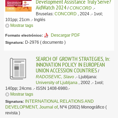
Development Assistance Truly Serve?
AidWatch 2024
/
CONCORD
.-
Bruselas:
CONCORD
, 2024
.- 1vol;
101pp; 21cm .-
Inglés
Mostrar tags
Descargar PDF
Formato electrónico:
D-2976 ( documento )
Signatura:
SEARCH OF GROWTH STRATEGIES, In:
INNOVATION POLICY IN EUROPEAN
UNION ACCESSION COUNTRIES
/
RADOSEVIC, Slavo
.-
Ljubljana:
University of Ljubljana
, 2002
.- 1vol;
140pp; 24cms .- ISSN 1408-6980.-
Mostrar tags
INTERNATIONAL RELATIONS AND
Signatura:
DEVELOPMENT, Journal of
, Nº4 (2002) Monográfico (
revista )