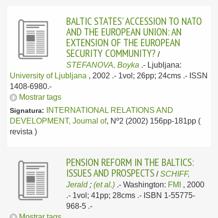
BALTIC STATES' ACCESSION TO NATO
AND THE EUROPEAN UNION: AN
EXTENSION OF THE EUROPEAN
SECURITY COMMUNITY?
/
STEFANOVA, Boyka
.-
Ljubljana:
University of Ljubljana
, 2002
.- 1vol; 26pp; 24cms .- ISSN
1408-6980.-
Mostrar tags
INTERNATIONAL RELATIONS AND
Signatura:
DEVELOPMENT, Journal of
, Nº2 (2002) 156pp-181pp (
revista )
PENSION REFORM IN THE BALTICS:
ISSUES AND PROSPECTS
/
SCHIFF,
Jerald
;
(et al.)
.-
Washington:
FMI
, 2000
.- 1vol; 41pp; 28cms .- ISBN 1-55775-
968-5 .-
Mostrar tags