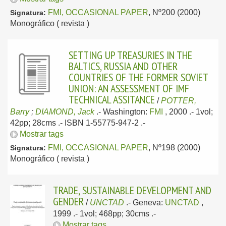
FMI, OCCASIONAL PAPER
, Nº200 (2000)
Signatura:
Monográfico ( revista )
SETTING UP TREASURIES IN THE
BALTICS, RUSSIA AND OTHER
COUNTRIES OF THE FORMER SOVIET
UNION: AN ASSESSMENT OF IMF
TECHNICAL ASSITANCE
/
POTTER,
Barry
;
DIAMOND, Jack
.-
Washington:
FMI
, 2000
.- 1vol;
42pp; 28cms .- ISBN 1-55775-947-2 .-
Mostrar tags
FMI, OCCASIONAL PAPER
, Nº198 (2000)
Signatura:
Monográfico ( revista )
TRADE, SUSTAINABLE DEVELOPMENT AND
GENDER
/
UNCTAD
.-
Geneva:
UNCTAD
,
1999
.- 1vol; 468pp; 30cms .-
Mostrar tags