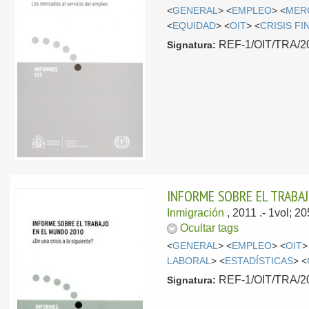
<
GENERAL
> <
EMPLEO
> <
MER
<
EQUIDAD
> <
OIT
> <
CRISIS F
REF-1/OIT/TRA/201
Signatura:
INFORME SOBRE EL TRABAJ
Inmigración
, 2011
.- 1vol; 2
Ocultar tags
<
GENERAL
> <
EMPLEO
> <
OIT
>
LABORAL
> <
ESTADÍSTICAS
> <
REF-1/OIT/TRA/201
Signatura: