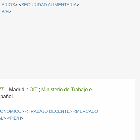
LARIOS
> <
SEGURIDAD ALIMENTARIA
>
IB/H
>
IT
.-
Madrid, :
OIT
;
Ministerio de Trabajo e
pañol
CONÓMICO
> <
TRABAJO DECENTE
> <
MERCADO
AL
> <
PIB/H
>