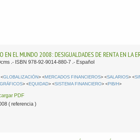
O EN EL MUNDO 2008: DESIGUALDADES DE RENTA EN LA ER
30cms .- ISBN 978-92-9014-880-7 .-
Español
 <
GLOBALIZACIÓN
> <
MERCADOS FINANCIEROS
> <
SALARIOS
> <
S
GRÁFICOS
> <
EQUIDAD
> <
SISTEMA FINANCIERO
> <
PIB/H
>
cargar PDF
8 ( referencia )