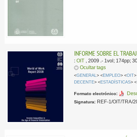
INFORME SOBRE EL TRABAJ
:
OIT
, 2009
.- 1vol; 174pp; 
Ocultar tags
<
GENERAL
> <
EMPLEO
> <
OIT
>
DECENTE
> <
ESTADÍSTICAS
> <
Des
Formato electrónico:
REF-1/OIT/TRA/200
Signatura: