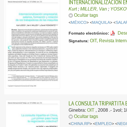
INTERNACIONALIZACIÓN E
Kurt
;
MILLER, Van
;
YOSKOW
Ocultar tags
<
MÉXICO
> <
MAQUILA
> <
SALA
Des
Formato electrónico:
OIT, Revista Inter
Signatura:
LA CONSULTA TRIPARTITA 
Ginebra:
OIT
, 2008
.- 1vol;
Ocultar tags
<
CHINA.RP
> <
EMPLEO
> <
NEG