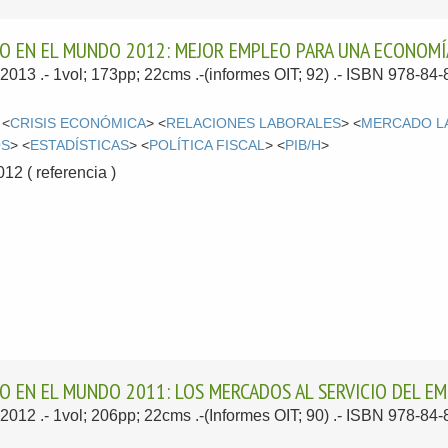
JO EN EL MUNDO 2012: MEJOR EMPLEO PARA UNA ECONOMÍ
 2013
.- 1vol; 173pp; 22cms .-(informes OIT; 92) .- ISBN 978-84
 <
CRISIS ECONÓMICA
> <
RELACIONES LABORALES
> <
MERCADO L
OS
> <
ESTADÍSTICAS
> <
POLÍTICA FISCAL
> <
PIB/H
>
2 ( referencia )
O EN EL MUNDO 2011: LOS MERCADOS AL SERVICIO DEL E
 2012
.- 1vol; 206pp; 22cms .-(Informes OIT; 90) .- ISBN 978-84