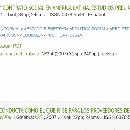
Y CONTRATO SOCIAL EN AMÉRICA LATINA: ESTUDIOS PRELI
07
.- 1vol; 34pp; 24cms .- ISSN 0378-5548.-
Español
INFORMAL
> <
ESTADO BIENESTAR
> <
POLÍTICA SOCIAL
> <
REDISTR
RÁFICOS
> <
EQUIDAD
> <
POLÍTICA FISCAL
>
cargar PDF
nacional del Trabajo
, Nº3-4 (2007) 315pp-349pp ( revista )
 CONDUCTA COMO EL QUE RIGE PARA LOS PROVEEDORES DE
IN,Fei
.-
Ginebra:
OIT
, 2007
.- 1vol; 22pp; 24cms .- ISSN 0378-