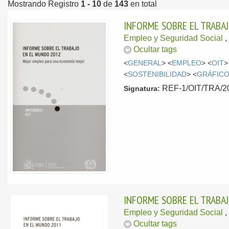
Mostrando Registro
1 - 10
de
143
en total
INFORME SOBRE EL TRABA
Empleo y Seguridad Social
,
Ocultar tags
<
GENERAL
> <
EMPLEO
> <
OIT
>
<
SOSTENIBILIDAD
> <
GRÁFIC
REF-1/OIT/TRA/201
Signatura:
INFORME SOBRE EL TRABAJ
Empleo y Seguridad Social
,
Ocultar tags