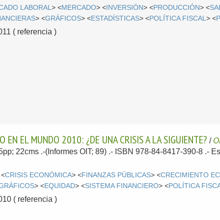
CADO LABORAL
> <
MERCADO
> <
INVERSIÓN
> <
PRODUCCIÓN
> <
SA
INANCIERAS
> <
GRÁFICOS
> <
ESTADÍSTICAS
> <
POLÍTICA FISCAL
> <
P
1 ( referencia )
O EN EL MUNDO 2010: ¿DE UNA CRISIS A LA SIGUIENTE?
/
O
05pp; 22cms .-(Informes OIT; 89) .- ISBN 978-84-8417-390-8 .-
Es
 <
CRISIS ECONÓMICA
> <
FINANZAS PÚBLICAS
> <
CRECIMIENTO E
GRÁFICOS
> <
EQUIDAD
> <
SISTEMA FINANCIERO
> <
POLÍTICA FISC
0 ( referencia )