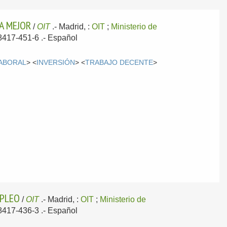
A MEJOR
/
OIT
.-
Madrid, :
OIT
;
Ministerio de
-8417-451-6 .-
Español
ABORAL
> <
INVERSIÓN
> <
TRABAJO DECENTE
>
MPLEO
/
OIT
.-
Madrid, :
OIT
;
Ministerio de
-8417-436-3 .-
Español