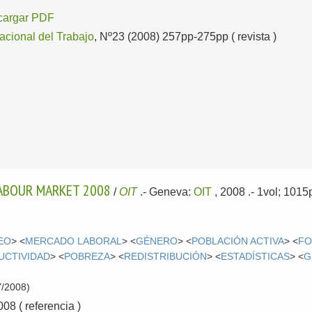
cargar PDF
nacional del Trabajo
, Nº23 (2008) 257pp-275pp ( revista )
LABOUR MARKET 2008
/
OIT
.-
Geneva:
OIT
, 2008
.- 1vol; 101
EO
> <
MERCADO LABORAL
> <
GÉNERO
> <
POBLACIÓN ACTIVA
> <
FO
UCTIVIDAD
> <
POBREZA
> <
REDISTRIBUCIÓN
> <
ESTADÍSTICAS
> <
G
/2008)
8 ( referencia )