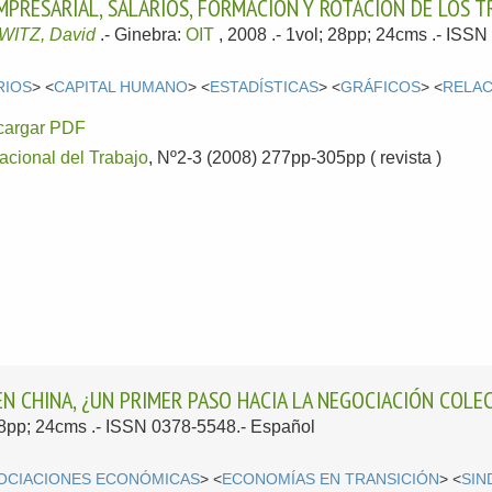
MPRESARIAL, SALARIOS, FORMACIÓN Y ROTACIÓN DE LOS 
ITZ, David
.-
Ginebra:
OIT
, 2008
.- 1vol; 28pp; 24cms .- ISS
RIOS
> <
CAPITAL HUMANO
> <
ESTADÍSTICAS
> <
GRÁFICOS
> <
RELAC
cargar PDF
nacional del Trabajo
, Nº2-3 (2008) 277pp-305pp ( revista )
EN CHINA, ¿UN PRIMER PASO HACIA LA NEGOCIACIÓN COLE
 18pp; 24cms .- ISSN 0378-5548.-
Español
OCIACIONES ECONÓMICAS
> <
ECONOMÍAS EN TRANSICIÓN
> <
SIN