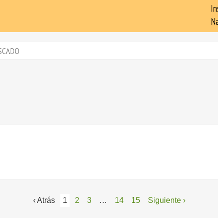
In
Na
SCADO
‹ Atrás
1
2
3
…
14
15
Siguiente ›