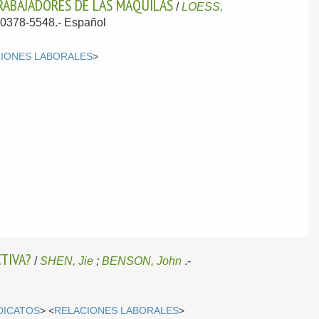
TRABAJADORES DE LAS MAQUILAS
/
LOESS,
N 0378-5548.-
Español
IONES LABORALES
>
CTIVA?
/
SHEN, Jie
;
BENSON, John
.-
DICATOS
> <
RELACIONES LABORALES
>