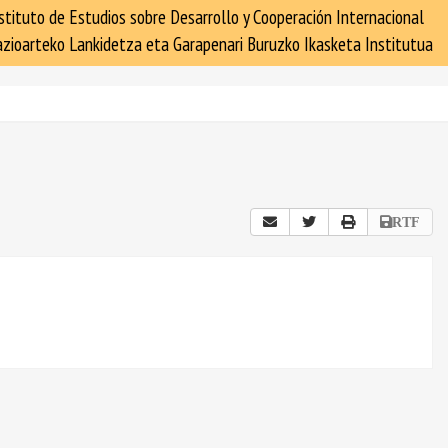
stituto de Estudios sobre Desarrollo y Cooperación Internacional
zioarteko Lankidetza eta Garapenari Buruzko Ikasketa Institutua
RTF