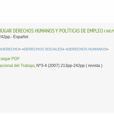
NJUGAR DERECHOS HUMANOS Y POLÍTICAS DE EMPLEO
/
MUN
242pp.-
Español
<
DERECHO
> <
DERECHOS SOCIALES
> <
DERECHOS HUMANOS
>
cargar PDF
nacional del Trabajo
, Nº3-4 (2007) 213pp-242pp ( revista )