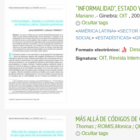
"INFORMALIDAD", ESTADO 
Mariano
.-
Ginebra:
OIT
, 20
Ocultar tags
<
AMÉRICA LATINA
> <
SECTOR 
SOCIAL
> <
ESTADÍSTICAS
> <
G
Des
Formato electrónico:
OIT, Revista Inter
Signatura:
MÁS ALLÁ DE CÓDIGOS DE
Thomas
;
ROMIS,Monica
;
Q
Ocultar tags