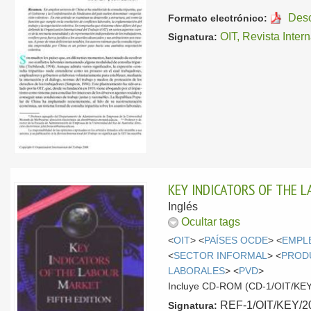
Des
Formato electrónico:
OIT, Revista Inter
Signatura:
KEY INDICATORS OF THE 
Inglés
Ocultar tags
<
OIT
> <
PAÍSES OCDE
> <
EMPL
<
SECTOR INFORMAL
> <
PROD
LABORALES
> <
PVD
>
Incluye CD-ROM (CD-1/OIT/KEY
REF-1/OIT/KEY/200
Signatura: