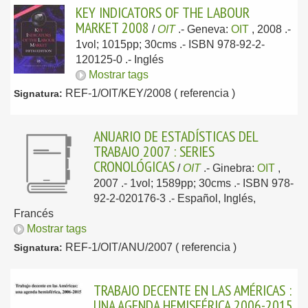
KEY INDICATORS OF THE LABOUR
MARKET 2008
/
OIT
.-
Geneva:
OIT
, 2008
.-
1vol; 1015pp; 30cms .- ISBN 978-92-2-
120125-0 .-
Inglés
Mostrar tags
REF-1/OIT/KEY/2008 ( referencia )
Signatura:
ANUARIO DE ESTADÍSTICAS DEL
TRABAJO 2007 : SERIES
CRONOLÓGICAS
/
OIT
.-
Ginebra:
OIT
,
2007
.- 1vol; 1589pp; 30cms .- ISBN 978-
92-2-020176-3 .-
Español, Inglés,
Francés
Mostrar tags
REF-1/OIT/ANU/2007 ( referencia )
Signatura:
TRABAJO DECENTE EN LAS AMÉRICAS :
UNA AGENDA HEMISFÉRICA 2006-2015