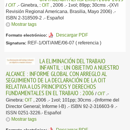
/
OIT
.-
Ginebra, :
OIT
, 2006
.- 1vol; 89pp; 30cms .-(XVI
Revisión Regional Americana. Brasilia, Mayo 2006) .-
ISBN 2-318509-2 .-
Español
Mostrar tags
Descargar PDF
Formato electrónico:
REF-1/OIT/AME/06-07 ( referencia )
Signatura:
LA ELIMINACIÓN DEL TRABAJO
INFANTIL : UN OBJETIVO A NUESTRO
ALCANCE : INFORME GLOBAL CON ARREGLO AL
SEGUIMIENTO DE LA DECLARACIÓN DE LA OIT
RELATIVA A LOS PRINCIPIOS Y DERECHOS
FUNDAMENTALES EN EL TRABAJO : 2006
/
OIT
.-
Ginebra:
OIT
, 2006
.- 1vol; 101pp; 30cms .-(Informe del
Director General; Informe I-B) .- ISBN 92-2-316603-9 .-
ISSN 0251-3226.-
Español
Mostrar tags
Descargar PDF