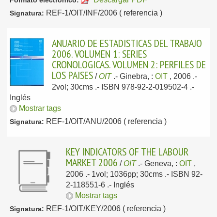
Formato electrónico:
REF-1/OIT/INF/2006 ( referencia )
Signatura:
ANUARIO DE ESTADISTICAS DEL TRABAJO
2006. VOLUMEN 1: SERIES
CRONOLOGICAS. VOLUMEN 2: PERFILES DE
LOS PAISES
/
OIT
.-
Ginebra, :
OIT
, 2006
.-
2vol; 30cms .- ISBN 978-92-2-019502-4 .-
Inglés
Mostrar tags
REF-1/OIT/ANU/2006 ( referencia )
Signatura:
KEY INDICATORS OF THE LABOUR
MARKET 2006
/
OIT
.-
Geneva, :
OIT
,
2006
.- 1vol; 1036pp; 30cms .- ISBN 92-
2-118551-6 .-
Inglés
Mostrar tags
REF-1/OIT/KEY/2006 ( referencia )
Signatura: