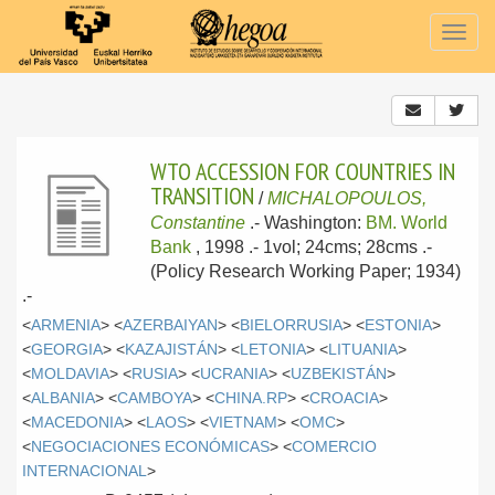
Togg
navig
WTO ACCESSION FOR COUNTRIES IN
TRANSITION
/
MICHALOPOULOS,
Constantine
.-
Washington:
BM. World
Bank
, 1998
.- 1vol; 24cms; 28cms .-
(Policy Research Working Paper; 1934)
.-
<
ARMENIA
> <
AZERBAIYAN
> <
BIELORRUSIA
> <
ESTONIA
>
<
GEORGIA
> <
KAZAJISTÁN
> <
LETONIA
> <
LITUANIA
>
<
MOLDAVIA
> <
RUSIA
> <
UCRANIA
> <
UZBEKISTÁN
>
<
ALBANIA
> <
CAMBOYA
> <
CHINA.RP
> <
CROACIA
>
<
MACEDONIA
> <
LAOS
> <
VIETNAM
> <
OMC
>
<
NEGOCIACIONES ECONÓMICAS
> <
COMERCIO
INTERNACIONAL
>