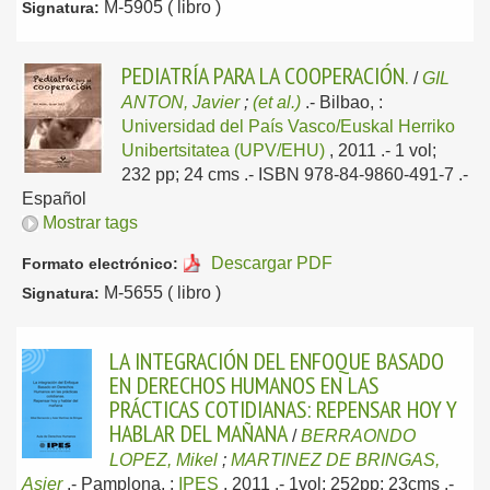
M-5905 ( libro )
Signatura:
PEDIATRÍA PARA LA COOPERACIÓN.
/
GIL
ANTON, Javier
;
(et al.)
.-
Bilbao, :
Universidad del País Vasco/Euskal Herriko
Unibertsitatea (UPV/EHU)
, 2011
.- 1 vol;
232 pp; 24 cms .- ISBN 978-84-9860-491-7 .-
Español
Mostrar tags
Descargar PDF
Formato electrónico:
M-5655 ( libro )
Signatura:
LA INTEGRACIÓN DEL ENFOQUE BASADO
EN DERECHOS HUMANOS EN LAS
PRÁCTICAS COTIDIANAS: REPENSAR HOY Y
HABLAR DEL MAÑANA
/
BERRAONDO
LOPEZ, Mikel
;
MARTINEZ DE BRINGAS,
Asier
.-
Pamplona, :
IPES
, 2011
.- 1vol; 252pp; 23cms .-