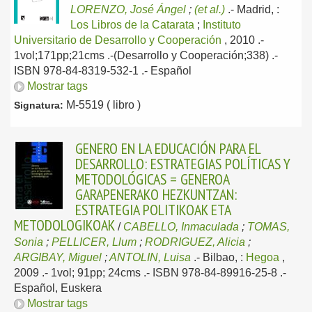
LORENZO, José Ángel
;
(et al.)
.-
Madrid, :
Los Libros de la Catarata
;
Instituto
Universitario de Desarrollo y Cooperación
, 2010
.-
1vol;171pp;21cms .-(Desarrollo y Cooperación;338) .-
ISBN 978-84-8319-532-1 .-
Español
Mostrar tags
M-5519 ( libro )
Signatura:
GENERO EN LA EDUCACIÓN PARA EL
DESARROLLO: ESTRATEGIAS POLÍTICAS Y
METODOLÓGICAS = GENEROA
GARAPENERAKO HEZKUNTZAN:
ESTRATEGIA POLITIKOAK ETA
METODOLOGIKOAK
/
CABELLO, Inmaculada
;
TOMAS,
Sonia
;
PELLICER, Llum
;
RODRIGUEZ, Alicia
;
ARGIBAY, Miguel
;
ANTOLIN, Luisa
.-
Bilbao, :
Hegoa
,
2009
.- 1vol; 91pp; 24cms .- ISBN 978-84-89916-25-8 .-
Español, Euskera
Mostrar tags