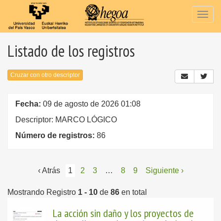
Togg
navig
Listado de los registros
Cruzar con otro descriptor
Fecha:
09 de agosto de 2026 01:08
Descriptor: MARCO LÓGICO
Número de registros:
86
‹ Atrás
1
2
3
…
8
9
Siguiente ›
Mostrando Registro
1 - 10
de
86
en total
La acción sin daño y los proyectos de