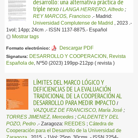
desarrollo: una alternativa práctica de
triple nexo
/
LANGA HERRERO, Alfredo
;
REY MARCOS, Francisco
.-
Madrid:
Universidad Complutense de Madrid
, 2023
.-
1vol; 14pp; 24cm .- ISSN 1137-8875.-
Español
Mostrar tags
Descargar PDF
Formato electrónico:
DESARROLLO Y COOPERACION, Revista
Signatura:
Española de
, Nº50 (2023) 199pp-212pp ( revista )
LÍMITES DEL MARCO LÓGICO Y
DEFICIENCIAS DE LA EVALUACIÓN
TRADICIONAL DE LA COOPERACIÓN AL
DESARROLLO PARA MEDIR IMPACTO
/
VAZQUEZ DE FRANCISCO, María José
;
TORRES JIMENEZ, Mercedes
;
CALDENTEY DEL
POZO, Pedro
.-
Zaragoza:
REEDES
;
Cátedra de
Cooperación para el Desarrollo de la Universidad de
Zaragoza
, 2015
.- 1Vol; 25pp, 30cms .- ISSN 2254-