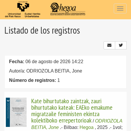
Togg
navig
Listado de los registros
Fecha:
06 de agosto de 2026 14:22
Autor/a: ODRIOZOLA BEITIA, Jone
Número de registros:
1
Kate bihurtutako zaintzak, zauri
bihurtutako kateak: EAEko emakume
migratzaile feministen ekintza
kolektiboko errepertorioak
/
ODRIOZOLA
BEITIA, Jone
.-
Bilbao:
Hegoa
, 2025
.- 1vol;