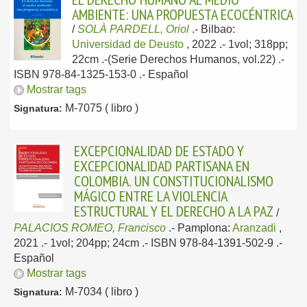
AMBIENTE: UNA PROPUESTA ECOCÉNTRICA
/
SOLÀ PARDELL, Oriol
.-
Bilbao:
Universidad de Deusto
, 2022
.- 1vol; 318pp;
22cm .-(Serie Derechos Humanos, vol.22) .-
ISBN 978-84-1325-153-0 .-
Español
Mostrar tags
M-7075 ( libro )
Signatura:
EXCEPCIONALIDAD DE ESTADO Y
EXCEPCIONALIDAD PARTISANA EN
COLOMBIA. UN CONSTITUCIONALISMO
MÁGICO ENTRE LA VIOLENCIA
ESTRUCTURAL Y EL DERECHO A LA PAZ
/
PALACIOS ROMEO, Francisco
.-
Pamplona:
Aranzadi
,
2021
.- 1vol; 204pp; 24cm .- ISBN 978-84-1391-502-9 .-
Español
Mostrar tags
M-7034 ( libro )
Signatura: