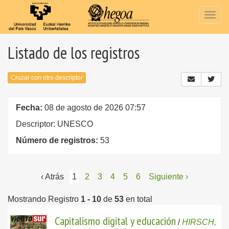
Togg
navig
Listado de los registros
Cruzar con otro descriptor
Fecha:
08 de agosto de 2026 07:57
Descriptor: UNESCO
Número de registros:
53
‹ Atrás
1
2
3
4
5
6
Siguiente ›
Mostrando Registro
1 - 10
de
53
en total
Capitalismo digital y educación
/
HIRSCH,