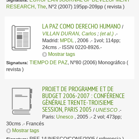
Signatura:
RESEARCH, The
, Nº2 (2007) 195pp-209pp ( revista )
LA PAZ COMO DERECHO HUMANO
/
VILLAN DURAN, Carlos
;
(et al.)
.-
Madrid:
MPDL
, 2006
.- 1vol; 114pp;
24cms .- ISSN 0220-8926.-
Mostrar tags
TIEMPO DE PAZ
, Nº80 (2006) Monográfico (
Signatura:
revista )
PROJET DE PROGRAMME ET DE
BUDGET 2006-2007 : CONFÉRENCE
GÈNÉRALE TRENTE-TROISIEME
SESSION, PARIS 2005
/
UNESCO
.-
Paris:
Unesco
, 2005
.- 2 vol; 473pp;
30cms .-
Francés
Mostrar tags
REF-1/UNESCO/CONF/2005 ( referencia )