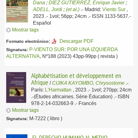
Dana
;
DÍEZ GUTIÉRREZ, Enrique Javier
;
ADELL, Jordi
;
(et al.)
.-
Madrid:
Viento Sur
,
2023
.- 1vol; 56pp; 24cm .- ISSN 1133-5637.-
Español
Mostrar tags
Descargar PDF
Formato electrónico:
P-VIENTO SUR: POR UNA IZQUIERDA
Signatura:
ALTERNATIVA
, Nº188 (2023) 43pp-99pp ( revista )
Alphabétisation et développement en
Afrique
/
CIJIKA KAYOMBO, Chrysostome
.-
París:
L'Harmattan
, 2023
.- 1vol; 270pp; 24cm
.-(Études africaines. Série Éducation) .- ISBN
978-2-14-032663-9 .-
Francés
Mostrar tags
M-7222 ( libro )
Signatura:
EL DERECHO HUMANO AL MEDIO