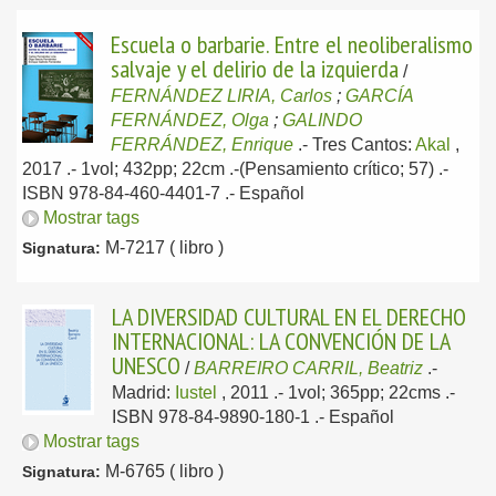
Escuela o barbarie. Entre el neoliberalismo
salvaje y el delirio de la izquierda
/
FERNÁNDEZ LIRIA, Carlos
;
GARCÍA
FERNÁNDEZ, Olga
;
GALINDO
FERRÁNDEZ, Enrique
.-
Tres Cantos:
Akal
,
2017
.- 1vol; 432pp; 22cm .-(Pensamiento crítico; 57) .-
ISBN 978-84-460-4401-7 .-
Español
Mostrar tags
M-7217 ( libro )
Signatura:
LA DIVERSIDAD CULTURAL EN EL DERECHO
INTERNACIONAL: LA CONVENCIÓN DE LA
UNESCO
/
BARREIRO CARRIL, Beatriz
.-
Madrid:
Iustel
, 2011
.- 1vol; 365pp; 22cms .-
ISBN 978-84-9890-180-1 .-
Español
Mostrar tags
M-6765 ( libro )
Signatura: