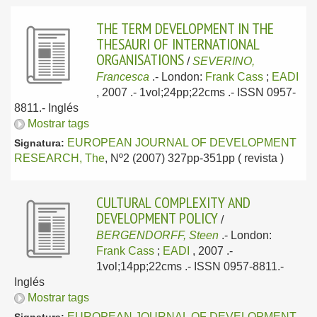
THE TERM DEVELOPMENT IN THE
THESAURI OF INTERNATIONAL
ORGANISATIONS
/
SEVERINO,
Francesca
.-
London:
Frank Cass
;
EADI
, 2007
.- 1vol;24pp;22cms .- ISSN 0957-
8811.-
Inglés
Mostrar tags
EUROPEAN JOURNAL OF DEVELOPMENT
Signatura:
RESEARCH, The
, Nº2 (2007) 327pp-351pp ( revista )
CULTURAL COMPLEXITY AND
DEVELOPMENT POLICY
/
BERGENDORFF, Steen
.-
London:
Frank Cass
;
EADI
, 2007
.-
1vol;14pp;22cms .- ISSN 0957-8811.-
Inglés
Mostrar tags
EUROPEAN JOURNAL OF DEVELOPMENT