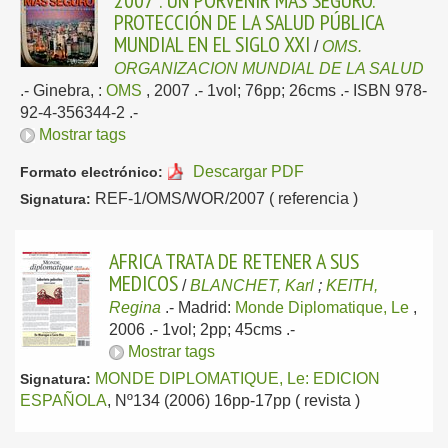
2007 : UN PORVENIR MÁS SEGURO.
PROTECCIÓN DE LA SALUD PÚBLICA
MUNDIAL EN EL SIGLO XXI
/
OMS.
ORGANIZACION MUNDIAL DE LA SALUD
.-
Ginebra, :
OMS
, 2007
.- 1vol; 76pp; 26cms .- ISBN 978-
92-4-356344-2 .-
Mostrar tags
Descargar PDF
Formato electrónico:
REF-1/OMS/WOR/2007 ( referencia )
Signatura:
AFRICA TRATA DE RETENER A SUS
MEDICOS
/
BLANCHET, Karl
;
KEITH,
Regina
.-
Madrid:
Monde Diplomatique, Le
,
2006
.- 1vol; 2pp; 45cms .-
Mostrar tags
MONDE DIPLOMATIQUE, Le: EDICION
Signatura:
ESPAÑOLA
, Nº134 (2006) 16pp-17pp ( revista )