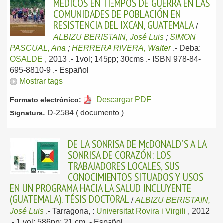
MÉDICOS EN TIEMPOS DE GUERRA EN LAS
COMUNIDADES DE POBLACIÓN EN
RESISTENCIA DEL IXCAN, GUATEMALA
/
ALBIZU BERISTAIN, José Luis
;
SIMON
PASCUAL, Ana
;
HERRERA RIVERA, Walter
.-
Deba:
OSALDE
, 2013
.- 1vol; 145pp; 30cms .- ISBN 978-84-
695-8810-9 .-
Español
Mostrar tags
Descargar PDF
Formato electrónico:
D-2584 ( documento )
Signatura:
DE LA SONRISA DE McDONALD´S A LA
SONRISA DE CORAZÓN: LOS
TRABAJADORES LOCALES, SUS
CONOCIMIENTOS SITUADOS Y USOS
EN UN PROGRAMA HACIA LA SALUD INCLUYENTE
(GUATEMALA). TÉSIS DOCTORAL
/
ALBIZU BERISTAIN,
José Luis
.-
Tarragona, :
Universitat Rovira i Virgili
, 2012
.- 1 vol; 586pp; 21 cm .-
Español