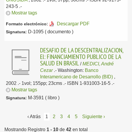
243-5 .-
Mostrar tags
Descargar PDF
Formato electrónico:
D-1095 ( documento )
Signatura:
DESAFIO DE LA DESCENTRALIZACION,
El: FINANCIAMIENTO PUBLICO DE LA
SALUD EN BRASIL
/
MEDICI, André
Cezar
.-
Washington:
Banco
Interamericano de Desarrollo (BID)
,
2002
.- 1vol; 155pp; 23cms .- ISBN 1-931003-16-5 .-
Mostrar tags
M-3591 ( libro )
Signatura:
‹ Atrás
1
2
3
4
5
Siguiente ›
Mostrando Registro
1 - 10
de
42
en total