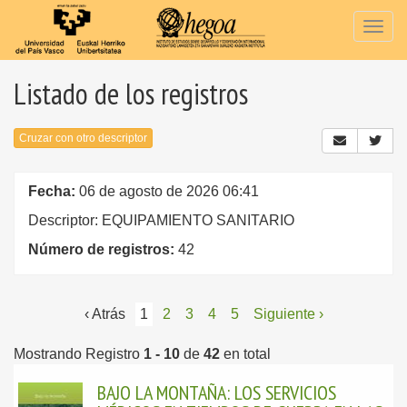
Togg
navig
Listado de los registros
Cruzar con otro descriptor
Fecha:
06 de agosto de 2026 06:41
Descriptor: EQUIPAMIENTO SANITARIO
Número de registros:
42
‹ Atrás
1
2
3
4
5
Siguiente ›
Mostrando Registro
1 - 10
de
42
en total
BAJO LA MONTAÑA: LOS SERVICIOS