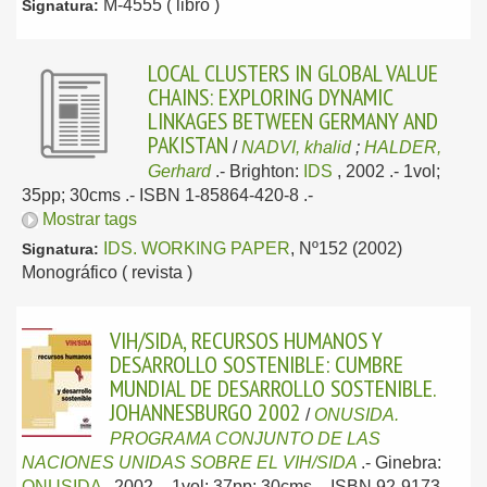
M-4555 ( libro )
Signatura:
LOCAL CLUSTERS IN GLOBAL VALUE
CHAINS: EXPLORING DYNAMIC
LINKAGES BETWEEN GERMANY AND
PAKISTAN
/
NADVI, khalid
;
HALDER,
Gerhard
.-
Brighton:
IDS
, 2002
.- 1vol;
35pp; 30cms .- ISBN 1-85864-420-8 .-
Mostrar tags
IDS. WORKING PAPER
, Nº152 (2002)
Signatura:
Monográfico ( revista )
VIH/SIDA, RECURSOS HUMANOS Y
DESARROLLO SOSTENIBLE: CUMBRE
MUNDIAL DE DESARROLLO SOSTENIBLE.
JOHANNESBURGO 2002
/
ONUSIDA.
PROGRAMA CONJUNTO DE LAS
NACIONES UNIDAS SOBRE EL VIH/SIDA
.-
Ginebra:
ONUSIDA
, 2002
.- 1vol; 37pp; 30cms .- ISBN 92-9173-