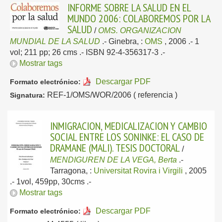
INFORME SOBRE LA SALUD EN EL
MUNDO 2006: COLABOREMOS POR LA
SALUD
/
OMS. ORGANIZACION
MUNDIAL DE LA SALUD
.-
Ginebra, :
OMS
, 2006
.- 1
vol; 211 pp; 26 cms .- ISBN 92-4-356317-3 .-
Mostrar tags
Descargar PDF
Formato electrónico:
REF-1/OMS/WOR/2006 ( referencia )
Signatura:
INMIGRACION, MEDICALIZACION Y CAMBIO
SOCIAL ENTRE LOS SONINKE: EL CASO DE
DRAMANE (MALI). TESIS DOCTORAL
/
MENDIGUREN DE LA VEGA, Berta
.-
Tarragona, :
Universitat Rovira i Virgili
, 2005
.- 1vol, 459pp, 30cms .-
Mostrar tags
Descargar PDF
Formato electrónico: