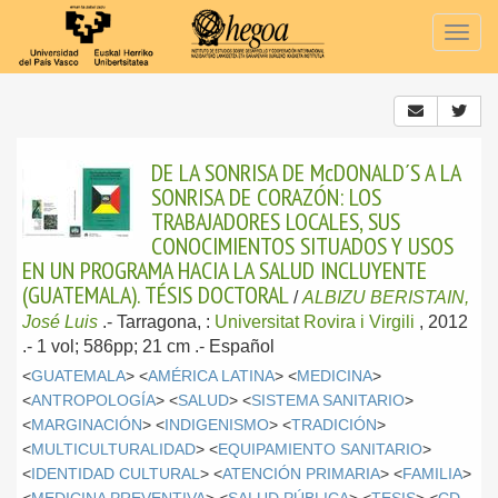
Togg
navig
DE LA SONRISA DE McDONALD´S A LA
SONRISA DE CORAZÓN: LOS
TRABAJADORES LOCALES, SUS
CONOCIMIENTOS SITUADOS Y USOS
EN UN PROGRAMA HACIA LA SALUD INCLUYENTE
(GUATEMALA). TÉSIS DOCTORAL
/
ALBIZU BERISTAIN,
José Luis
.-
Tarragona, :
Universitat Rovira i Virgili
, 2012
.- 1 vol; 586pp; 21 cm .-
Español
<
GUATEMALA
> <
AMÉRICA LATINA
> <
MEDICINA
>
<
ANTROPOLOGÍA
> <
SALUD
> <
SISTEMA SANITARIO
>
<
MARGINACIÓN
> <
INDIGENISMO
> <
TRADICIÓN
>
<
MULTICULTURALIDAD
> <
EQUIPAMIENTO SANITARIO
>
<
IDENTIDAD CULTURAL
> <
ATENCIÓN PRIMARIA
> <
FAMILIA
>