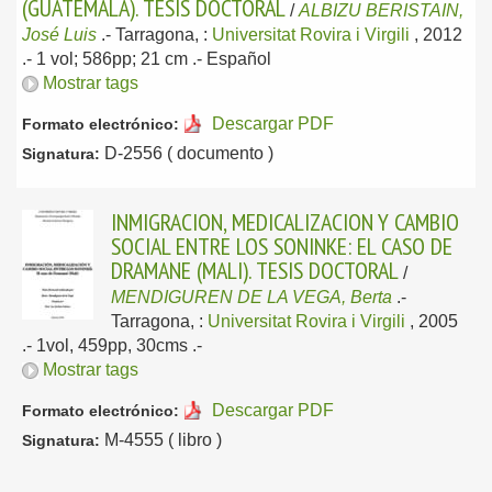
(GUATEMALA). TÉSIS DOCTORAL
/
ALBIZU BERISTAIN,
José Luis
.-
Tarragona, :
Universitat Rovira i Virgili
, 2012
.- 1 vol; 586pp; 21 cm .-
Español
Mostrar tags
Descargar PDF
Formato electrónico:
D-2556 ( documento )
Signatura:
INMIGRACION, MEDICALIZACION Y CAMBIO
SOCIAL ENTRE LOS SONINKE: EL CASO DE
DRAMANE (MALI). TESIS DOCTORAL
/
MENDIGUREN DE LA VEGA, Berta
.-
Tarragona, :
Universitat Rovira i Virgili
, 2005
.- 1vol, 459pp, 30cms .-
Mostrar tags
Descargar PDF
Formato electrónico:
M-4555 ( libro )
Signatura: