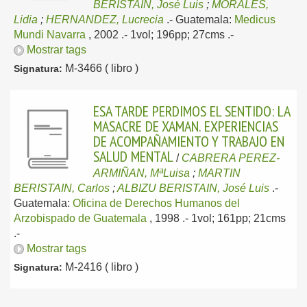
BERISTAIN, José Luis
;
MORALES,
Lidia
;
HERNANDEZ, Lucrecia
.-
Guatemala:
Medicus
Mundi Navarra
, 2002
.- 1vol; 196pp; 27cms .-
Mostrar tags
M-3466 ( libro )
Signatura:
ESA TARDE PERDIMOS EL SENTIDO: LA
MASACRE DE XAMAN. EXPERIENCIAS
DE ACOMPAÑAMIENTO Y TRABAJO EN
SALUD MENTAL
/
CABRERA PEREZ-
ARMIÑAN, MªLuisa
;
MARTIN
BERISTAIN, Carlos
;
ALBIZU BERISTAIN, José Luis
.-
Guatemala:
Oficina de Derechos Humanos del
Arzobispado de Guatemala
, 1998
.- 1vol; 161pp; 21cms
.-
Mostrar tags
M-2416 ( libro )
Signatura: