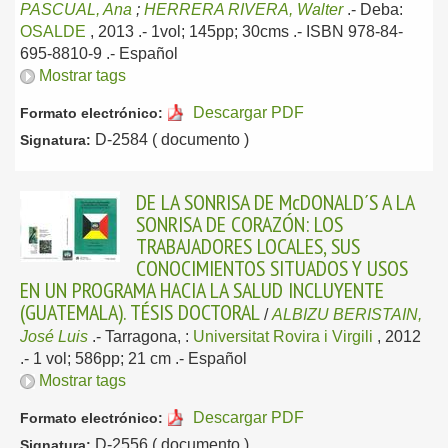
PASCUAL, Ana
;
HERRERA RIVERA, Walter
.-
Deba:
OSALDE
, 2013
.- 1vol; 145pp; 30cms .- ISBN 978-84-
695-8810-9 .-
Español
Mostrar tags
Descargar PDF
Formato electrónico:
D-2584 ( documento )
Signatura:
DE LA SONRISA DE McDONALD´S A LA
SONRISA DE CORAZÓN: LOS
TRABAJADORES LOCALES, SUS
CONOCIMIENTOS SITUADOS Y USOS
EN UN PROGRAMA HACIA LA SALUD INCLUYENTE
(GUATEMALA). TÉSIS DOCTORAL
/
ALBIZU BERISTAIN,
José Luis
.-
Tarragona, :
Universitat Rovira i Virgili
, 2012
.- 1 vol; 586pp; 21 cm .-
Español
Mostrar tags
Descargar PDF
Formato electrónico:
D-2556 ( documento )
Signatura: