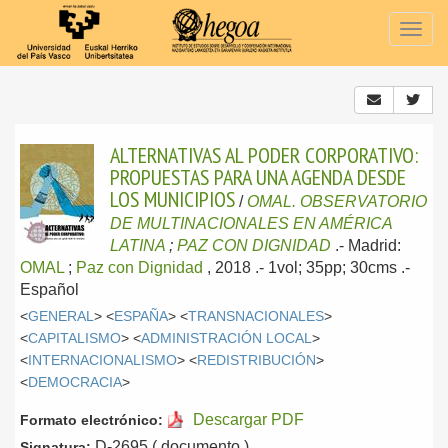
Togg
navig
ALTERNATIVAS AL PODER CORPORATIVO:
PROPUESTAS PARA UNA AGENDA DESDE
LOS MUNICIPIOS
/
OMAL. OBSERVATORIO
DE MULTINACIONALES EN AMÉRICA
LATINA
;
PAZ CON DIGNIDAD
.-
Madrid:
OMAL
;
Paz con Dignidad
, 2018
.- 1vol; 35pp; 30cms .-
Español
<
GENERAL
> <
ESPAÑA
> <
TRANSNACIONALES
>
<
CAPITALISMO
> <
ADMINISTRACIÓN LOCAL
>
<
INTERNACIONALISMO
> <
REDISTRIBUCIÓN
>
<
DEMOCRACIA
>
Descargar PDF
Formato electrónico:
D-2695 ( documento )
Signatura: