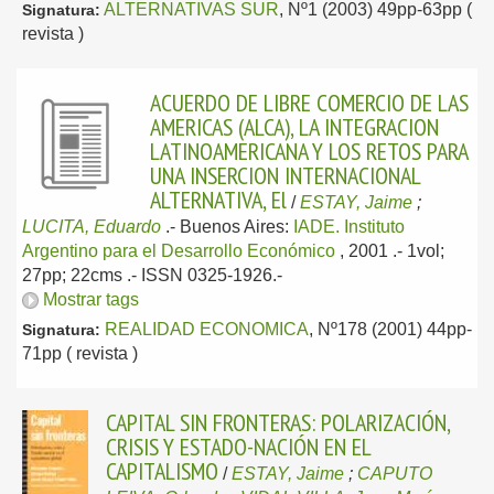
ALTERNATIVAS SUR
, Nº1 (2003) 49pp-63pp (
Signatura:
revista )
ACUERDO DE LIBRE COMERCIO DE LAS
AMERICAS (ALCA), LA INTEGRACION
LATINOAMERICANA Y LOS RETOS PARA
UNA INSERCION INTERNACIONAL
ALTERNATIVA, El
/
ESTAY, Jaime
;
LUCITA, Eduardo
.-
Buenos Aires:
IADE. Instituto
Argentino para el Desarrollo Económico
, 2001
.- 1vol;
27pp; 22cms .- ISSN 0325-1926.-
Mostrar tags
REALIDAD ECONOMICA
, Nº178 (2001) 44pp-
Signatura:
71pp ( revista )
CAPITAL SIN FRONTERAS: POLARIZACIÓN,
CRISIS Y ESTADO-NACIÓN EN EL
CAPITALISMO
/
ESTAY, Jaime
;
CAPUTO