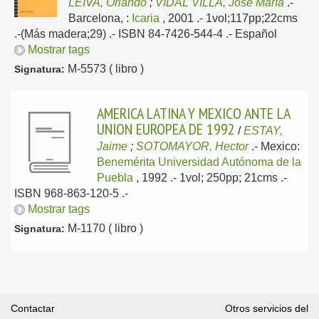
LEIVA, Orlando
;
VIDAL VILLA, Jose María
.-
Barcelona, :
Icaria
, 2001
.- 1vol;117pp;22cms
.-(Más madera;29) .- ISBN 84-7426-544-4 .-
Español
Mostrar tags
M-5573 ( libro )
Signatura:
AMERICA LATINA Y MEXICO ANTE LA
UNION EUROPEA DE 1992
/
ESTAY,
Jaime
;
SOTOMAYOR, Hector
.-
Mexico:
Benemérita Universidad Autónoma de la
Puebla
, 1992
.- 1vol; 250pp; 21cms .-
ISBN 968-863-120-5 .-
Mostrar tags
M-1170 ( libro )
Signatura:
Contactar
Otros servicios del