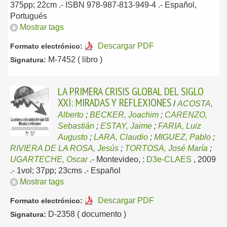
375pp; 22cm .- ISBN 978-987-813-949-4 .-
Español,
Portugués
Mostrar tags
Descargar PDF
Formato electrónico:
M-7452 ( libro )
Signatura:
LA PRIMERA CRISIS GLOBAL DEL SIGLO
XXI: MIRADAS Y REFLEXIONES
/
ACOSTA,
Alberto
;
BECKER, Joachim
;
CARENZO,
Sebastián
;
ESTAY, Jaime
;
FARIA, Luiz
Augusto
;
LARA, Claudio
;
MIGUEZ, Pablo
;
RIVIERA DE LA ROSA, Jesús
;
TORTOSA, José María
;
UGARTECHE, Oscar
.-
Montevideo, :
D3e-CLAES
, 2009
.- 1vol; 37pp; 23cms .-
Español
Mostrar tags
Descargar PDF
Formato electrónico:
D-2358 ( documento )
Signatura: