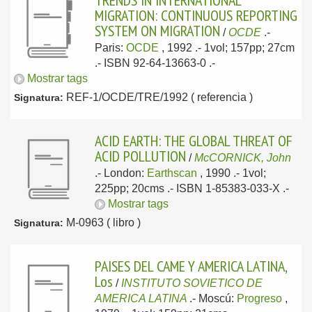
TRENDS IN INTERNATIONAL
MIGRATION: CONTINUOUS REPORTING
SYSTEM ON MIGRATION
/
OCDE
.-
Paris:
OCDE
, 1992
.- 1vol; 157pp; 27cm
.- ISBN 92-64-13663-0 .-
Mostrar tags
REF-1/OCDE/TRE/1992 ( referencia )
Signatura:
ACID EARTH: THE GLOBAL THREAT OF
ACID POLLUTION
/
McCORNICK, John
.-
London:
Earthscan
, 1990
.- 1vol;
225pp; 20cms .- ISBN 1-85383-033-X .-
Mostrar tags
M-0963 ( libro )
Signatura:
PAISES DEL CAME Y AMERICA LATINA,
Los
/
INSTITUTO SOVIETICO DE
AMERICA LATINA
.-
Moscú:
Progreso
,