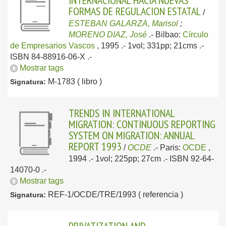
INTERNACIONAL HACIA NUEVAS
FORMAS DE REGULACION ESTATAL
/
ESTEBAN GALARZA, Marisol
;
MORENO DIAZ, José
.-
Bilbao:
Círculo
de Empresarios Vascos
, 1995
.- 1vol; 331pp; 21cms .-
ISBN 84-88916-06-X .-
Mostrar tags
M-1783 ( libro )
Signatura:
TRENDS IN INTERNATIONAL
MIGRATION: CONTINUOUS REPORTING
SYSTEM ON MIGRATION: ANNUAL
REPORT 1993
/
OCDE
.-
Paris:
OCDE
,
1994
.- 1vol; 225pp; 27cm .- ISBN 92-64-
14070-0 .-
Mostrar tags
REF-1/OCDE/TRE/1993 ( referencia )
Signatura: