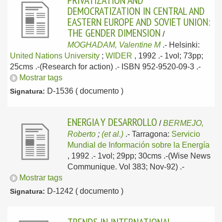
PRIVATIZATION AND
DEMOCRATIZATION IN CENTRAL AND
EASTERN EUROPE AND SOVIET UNION:
THE GENDER DIMENSION
/
MOGHADAM, Valentine M
.-
Helsinki:
United Nations University
;
WIDER
, 1992
.- 1vol; 73pp;
25cms .-(Research for action) .- ISBN 952-9520-09-3 .-
Mostrar tags
D-1536 ( documento )
Signatura:
ENERGIA Y DESARROLLO
/
BERMEJO,
Roberto
;
(et al.)
.-
Tarragona:
Servicio
Mundial de Información sobre la Energía
, 1992
.- 1vol; 29pp; 30cms .-(Wise News
Communique. Vol 383; Nov-92) .-
Mostrar tags
D-1242 ( documento )
Signatura: