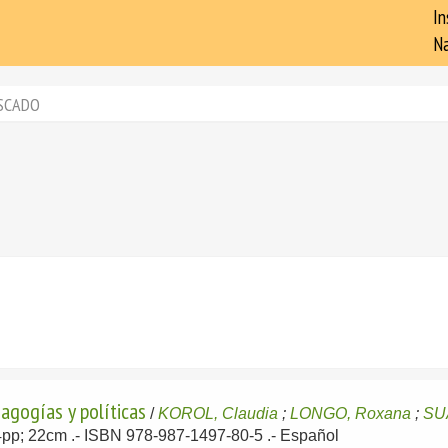
In
Na
SCADO
agogías y políticas
/
KOROL, Claudia
;
LONGO, Roxana
;
SU
04pp; 22cm .- ISBN 978-987-1497-80-5 .-
Español