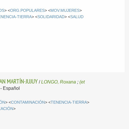
OS
> <
ORG.POPULARES
> <
MOV.MUJERES
>
ENENCIA-TIERRA
> <
SOLIDARIDAD
> <
SALUD
AN MARTÍN-JUJUY
/
LONGO, Roxana
;
(et
.-
Español
IÓN
> <
CONTAMINACIÓN
> <
TENENCIA-TIERRA
>
ZACIÓN
>