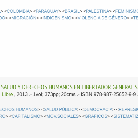
A
> <
COLOMBIA
> <
PARAGUAY
> <
BRASIL
> <
PALESTINA
> <
FEMINISM
DO
> <
MIGRACIÓN
> <
INDIGENISMO
> <
VIOLENCIA DE GÉNERO
> <
T
: SALUD Y DERECHOS HUMANOS EN LIBERTADOR GENERAL S
 Libre
, 2013
.- 1vol; 373pp; 20cms .- ISBN 978-987-25652-9-9 
ECHOS HUMANOS
> <
SALUD PÚBLICA
> <
DEMOCRACIA
> <
REPRES
RO
> <
CAPITALISMO
> <
MOV.SOCIALES
> <
GRÁFICOS
> <
SISTEMATI