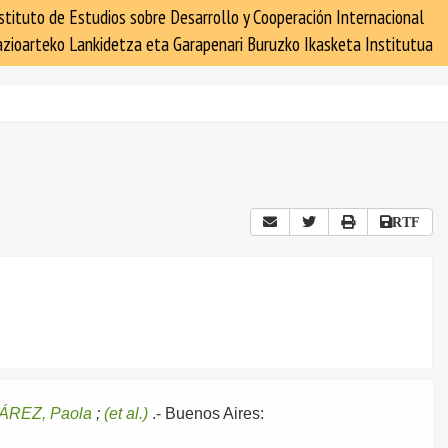
stituto de Estudios sobre Desarrollo y Cooperación Internacional
zioarteko Lankidetza eta Garapenari Buruzko Ikasketa Institutua
RTF
ÁREZ, Paola
;
(et al.)
.-
Buenos Aires: