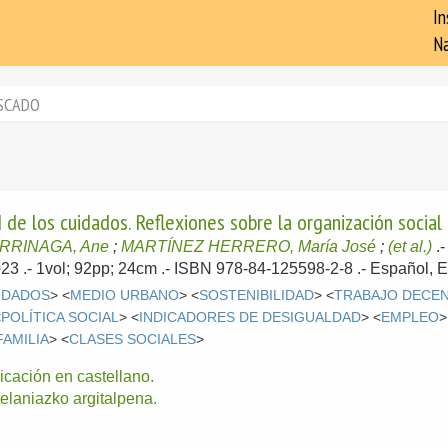
In
Na
SCADO
d de los cuidados. Reflexiones sobre la organización social
RRINAGA, Ane
;
MARTÍNEZ HERRERO, María José
;
(et al.)
.
023
.- 1vol; 92pp; 24cm .- ISBN 978-84-125598-2-8 .-
Español, 
IDADOS
> <
MEDIO URBANO
> <
SOSTENIBILIDAD
> <
TRABAJO DECE
<
POLÍTICA SOCIAL
> <
INDICADORES DE DESIGUALDAD
> <
EMPLEO
>
FAMILIA
> <
CLASES SOCIALES
>
icación en castellano.
elaniazko argitalpena.