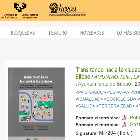
BÚSQUEDAS
TESAURO
NOVEDADES
LO MÁS BU
Transitando hacia la ciuda
Bilbao
/
AMURRIO, Mila
;
LA
;
Ayuntamiento de Bilbao
, 2
<
PAÍS VASCO
> <
ESPAÑA
> <
CU
<
IGUALDAD
> <
SOCIOLOGÍA
> 
<
SALUD
> <
TERCERA EDAD
> <
Publ
Formato electrónico:
Gazt
Formato electrónico:
M-7204 ( libro )
Signatura: