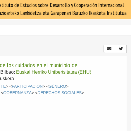
stituto de Estudios sobre Desarrollo y Cooperación Internacional
zioarteko Lankidetza eta Garapenari Buruzko Ikasketa Institutua
 de los cuidados en el municipio de
-
Bilbao:
Euskal Herriko Unibertsitatea (EHU)
Euskera
NTE
> <
PARTICIPACIÓN
> <
GÉNERO
>
 <
GOBERNANZA
> <
DERECHOS SOCIALES
>