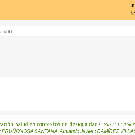
In
Na
SCADO
ización. Salud en contextos de desigualdad
/
CASTELLANOS
;
PRUÑONOSA SANTANA, Armando Javier
;
RAMÍREZ VILLA