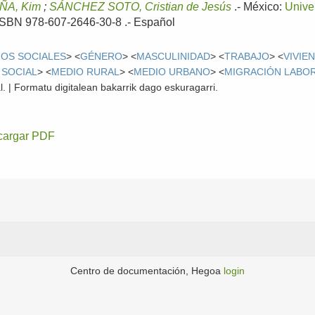
A, Kim
;
SÁNCHEZ SOTO, Cristian de Jesús
.-
México:
Unive
- ISBN 978-607-2646-30-8 .-
Español
OS SOCIALES
> <
GÉNERO
> <
MASCULINIDAD
> <
TRABAJO
> <
VIVIE
 SOCIAL
> <
MEDIO RURAL
> <
MEDIO URBANO
> <
MIGRACIÓN LABO
l. | Formatu digitalean bakarrik dago eskuragarri.
cargar PDF
Centro de documentación, Hegoa
login