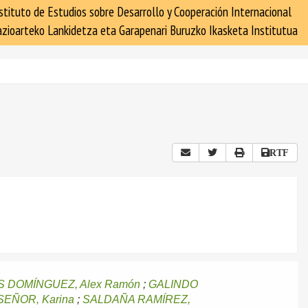
stituto de Estudios sobre Desarrollo y Cooperación Internacional
zioarteko Lankidetza eta Garapenari Buruzko Ikasketa Institutua
RTF
 DOMÍNGUEZ, Alex Ramón
;
GALINDO
SEÑOR, Karina
;
SALDAÑA RAMÍREZ,