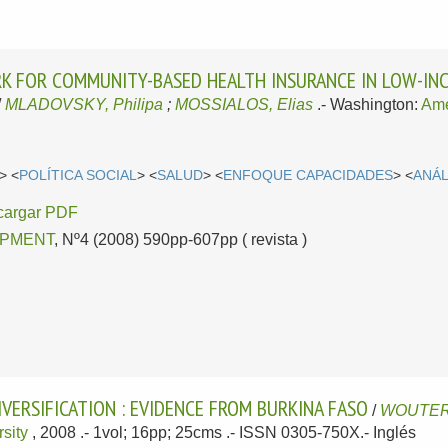
 FOR COMMUNITY-BASED HEALTH INSURANCE IN LOW-INCO
/
MLADOVSKY, Philipa
;
MOSSIALOS, Elias
.-
Washington:
Ame
> <
POLÍTICA SOCIAL
> <
SALUD
> <
ENFOQUE CAPACIDADES
> <
ANÁL
cargar PDF
PMENT
, Nº4 (2008) 590pp-607pp ( revista )
VERSIFICATION : EVIDENCE FROM BURKINA FASO
/
WOUTERS
sity
, 2008
.- 1vol; 16pp; 25cms .- ISSN 0305-750X.-
Inglés