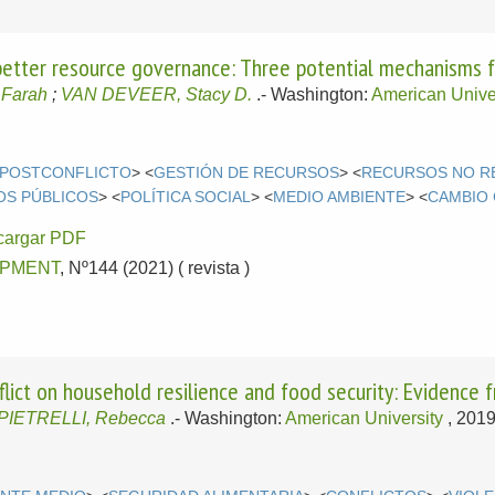
better resource governance: Three potential mechanisms 
 Farah
;
VAN DEVEER, Stacy D.
.-
Washington:
American Unive
POSTCONFLICTO
> <
GESTIÓN DE RECURSOS
> <
RECURSOS NO R
OS PÚBLICOS
> <
POLÍTICA SOCIAL
> <
MEDIO AMBIENTE
> <
CAMBIO 
cargar PDF
PMENT
, Nº144 (2021) ( revista )
flict on household resilience and food security: Evidence 
PIETRELLI, Rebecca
.-
Washington:
American University
, 201