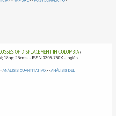
NCIA
> <
HAMBRE
> <
POSTCONFLICTO
>
 LOSSES OF DISPLACEMENT IN COLOMBIA
/
vol; 18pp; 25cms .- ISSN 0305-750X.-
Inglés
 <
ANÁLISIS CUANTITATIVO
> <
ANÁLISIS DEL