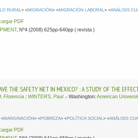
LO RURAL
> <
MIGRACIÓN
> <
MIGRACIÓN LABORAL
> <
ANÁLISIS CU
cargar PDF
PMENT
, Nº4 (2008) 625pp-640pp ( revista )
AVE THE SAFETY NET IN MEXICO? : A STUDY OF THE EFF
 Florencia
;
WINTERS, Paul
.-
Washington:
American Universi
 <
MARGINACIÓN
> <
POBREZA
> <
POLÍTICA SOCIAL
> <
ANÁLISIS CU
cargar PDF