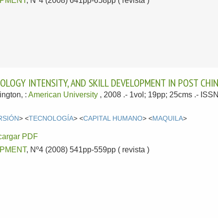
PMENT
, Nº4 (2008) 641pp-658pp ( revista )
HNOLOGY INTENSITY, AND SKILL DEVELOPMENT IN POST C
ngton, :
American University
, 2008
.- 1vol; 19pp; 25cms .- IS
RSIÓN
> <
TECNOLOGÍA
> <
CAPITAL HUMANO
> <
MAQUILA
>
cargar PDF
PMENT
, Nº4 (2008) 541pp-559pp ( revista )