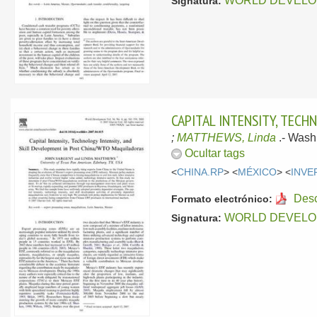
WORLD DEVELO
Signatura:
CAPITAL INTENSITY, TEC
;
MATTHEWS, Linda
.-
Washi
Ocultar tags
<
CHINA.RP
> <
MÉXICO
> <
INVE
Des
Formato electrónico:
WORLD DEVELO
Signatura: