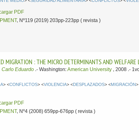
ENTE MEDIO
> <
SEGURIDAD ALIMENTARIA
> <
CONFLICTOS
> <
VIOLE
cargar PDF
PMENT
, Nº119 (2019) 203pp-223pp ( revista )
CED MIGRATION : THE MICRO DETERMINANTS AND WELFARE
 Carlo Eduardo
.-
Washington:
American University
, 2008
.- 1
IA
> <
CONFLICTOS
> <
VIOLENCIA
> <
DESPLAZADOS
> <
MIGRACIÓN
>
cargar PDF
PMENT
, Nº4 (2008) 659pp-676pp ( revista )