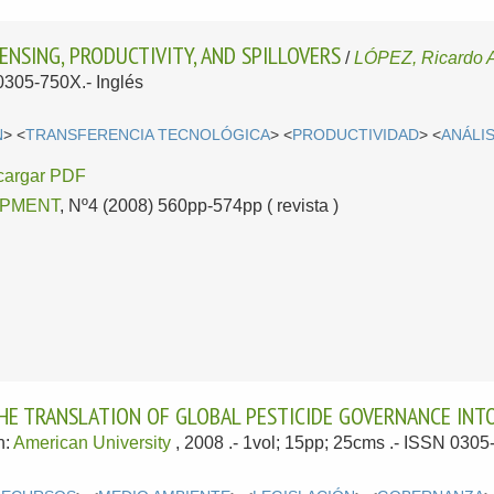
NSING, PRODUCTIVITY, AND SPILLOVERS
/
LÓPEZ, Ricardo 
 0305-750X.-
Inglés
N
> <
TRANSFERENCIA TECNOLÓGICA
> <
PRODUCTIVIDAD
> <
ANÁLI
cargar PDF
PMENT
, Nº4 (2008) 560pp-574pp ( revista )
THE TRANSLATION OF GLOBAL PESTICIDE GOVERNANCE IN
n:
American University
, 2008
.- 1vol; 15pp; 25cms .- ISSN 030