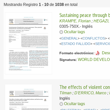
Mostrando Registro
1 - 10
de
1038
en total
Sustaining peace through 
KRAMPE, Florian
;
HEGAZI,
0305-750X.-
Inglés
Ocultar tags
<
GENERAL
> <
CONFLICTOS
> <
<
ESTADO FALLIDO
> <
SERVICI
Des
Formato electrónico:
WORLD DEVELO
Signatura:
The effects of violent con
Tilman
;
D'ERRICO, Marco
;
Inglés
Ocultar tags