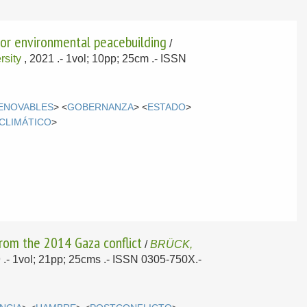
for environmental peacebuilding
/
rsity
, 2021
.- 1vol; 10pp; 25cm .- ISSN
ENOVABLES
> <
GOBERNANZA
> <
ESTADO
>
CLIMÁTICO
>
from the 2014 Gaza conflict
/
BRÜCK,
9
.- 1vol; 21pp; 25cms .- ISSN 0305-750X.-