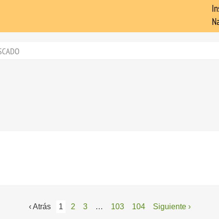
In
Na
SCADO
‹ Atrás
1
2
3
…
103
104
Siguiente ›