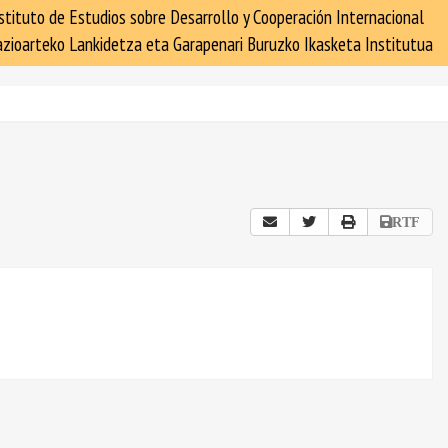
stituto de Estudios sobre Desarrollo y Cooperación Internacional
zioarteko Lankidetza eta Garapenari Buruzko Ikasketa Institutua
RTF