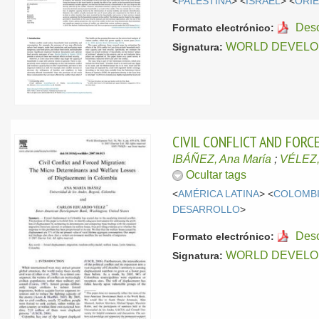
<
PALESTINA
> <
ISRAEL
> <
ORI
Des
Formato electrónico:
WORLD DEVELO
Signatura:
CIVIL CONFLICT AND FOR
IBÁÑEZ, Ana María
;
VÉLEZ,
Ocultar tags
<
AMÉRICA LATINA
> <
COLOMB
DESARROLLO
>
Des
Formato electrónico:
WORLD DEVELO
Signatura: