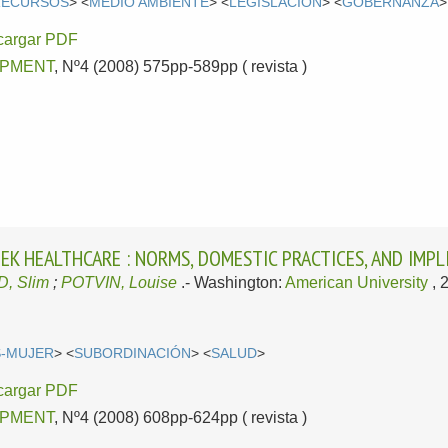
RECURSOS
> <
MEDIO AMBIENTE
> <
LEGISLACIÓN
> <
GOBERNANZA
>
cargar PDF
PMENT
, Nº4 (2008) 575pp-589pp ( revista )
K HEALTHCARE : NORMS, DOMESTIC PRACTICES, AND IMPL
, Slim
;
POTVIN, Louise
.-
Washington:
American University
, 
-MUJER
> <
SUBORDINACIÓN
> <
SALUD
>
cargar PDF
PMENT
, Nº4 (2008) 608pp-624pp ( revista )