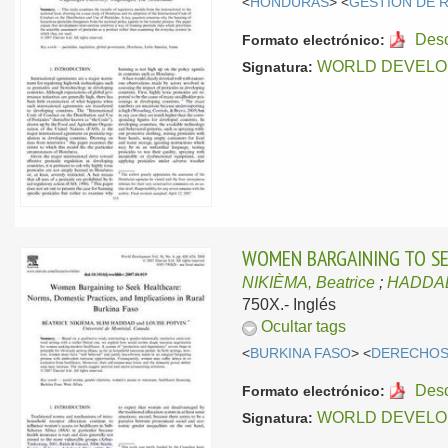
<
HONDURAS
> <
GESTIÓN DE 
Des
Formato electrónico:
WORLD DEVELO
Signatura:
WOMEN BARGAINING TO SEE
NIKIÈMA, Beatrice
;
HADDAD
750X.-
Inglés
Ocultar tags
<
BURKINA FASO
> <
DERECHOS
Des
Formato electrónico:
WORLD DEVELO
Signatura: